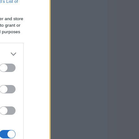
B’s List of
er and store
to grant or
ed purposes