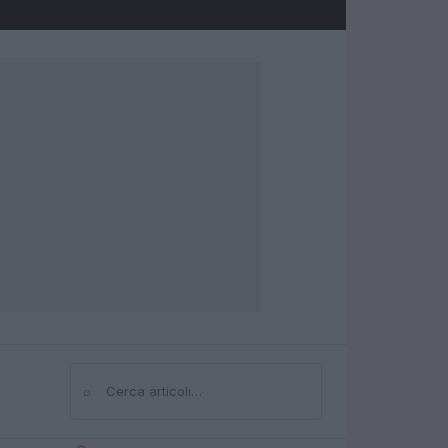
⌕
Cerca