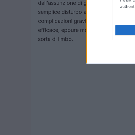
dall’assunzione di glutine in individui 
authenti
semplice disturbo alimentare o di una 
complicazioni gravi se non diagnosticat
efficace, eppure molte persone non san
sorta di limbo.