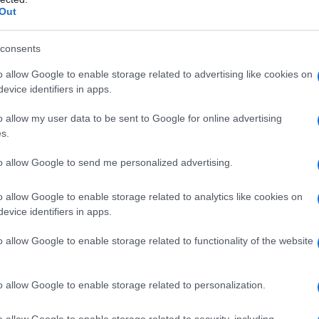
Out
ano il 70% delle diagnosi, il che significa che
e. E non è tutto: in alcune regioni, come
consents
apporto sale addirittura a tre donne per ogni
o allow Google to enable storage related to advertising like cookies on
i conferma la regione con il numero più alto di
evice identifiers in apps.
o allow my user data to be sent to Google for online advertising
s.
 fuorvianti. Si stima che circa l’1% della
eliachia, il che implica che oltre 400.000 persone
to allow Google to send me personalized advertising.
a. È proprio per questo che la Settimana
o allow Google to enable storage related to analytics like cookies on
 Mondiale del 16 maggio sono eventi cruciali:
evice identifiers in apps.
ttia e l’importanza della diagnosi precoce.
o allow Google to enable storage related to functionality of the website
ia?
o allow Google to enable storage related to personalization.
ia cronica dell’intestino tenue causata
o allow Google to enable storage related to security, including