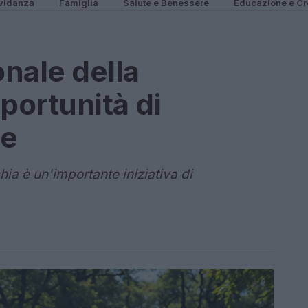
vidanza
Famiglia
Salute e Benessere
Educazione e Cr
nale della
portunità di
ne
ia è un'importante iniziativa di