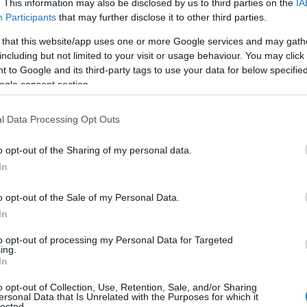
. This information may also be disclosed by us to third parties on the
IA
Participants
that may further disclose it to other third parties.
 that this website/app uses one or more Google services and may gath
including but not limited to your visit or usage behaviour. You may click 
 to Google and its third-party tags to use your data for below specifi
ogle consent section.
l Data Processing Opt Outs
o opt-out of the Sharing of my personal data.
In
o opt-out of the Sale of my Personal Data.
In
to opt-out of processing my Personal Data for Targeted
a celiachia
ing.
In
tero della Salute, nel 2022 sono state
o opt-out of Collection, Use, Retention, Sale, and/or Sharing
ersonal Data that Is Unrelated with the Purposes for which it
, la maggior parte delle quali tra i 18 e i 59
lected.