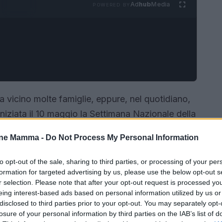
Ad
hub
Media
POWERED BY
a vicino molte famiglie, eppure, nel quotidiano,
iziata il 10 maggio la Settimana Nazionale della
nizzata dall’Associazione Italiana Celiachia
one Mamma -
Do Not Process My Personal Information
o. Questo evento è dedicato a sensibilizzare
agnosi precoce e a fornire informazioni su una
to opt-out of the sale, sharing to third parties, or processing of your per
formation for targeted advertising by us, please use the below opt-out s
ce circa 600.000 persone in Italia, tra adulti e
r selection. Please note that after your opt-out request is processed y
eing interest-based ads based on personal information utilized by us or
disclosed to third parties prior to your opt-out. You may separately opt-
losure of your personal information by third parties on the IAB’s list of