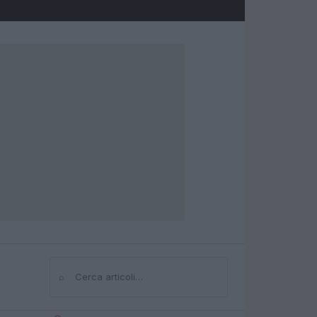
⌕
Cerca