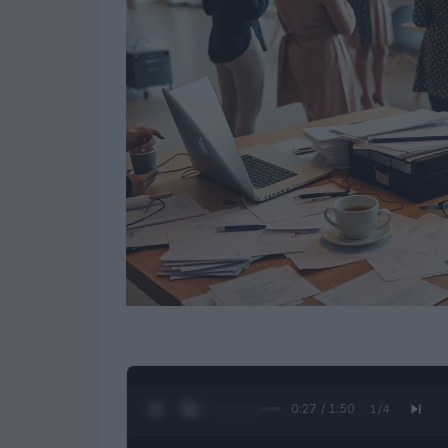
0:28 / 1:50
1
/
4