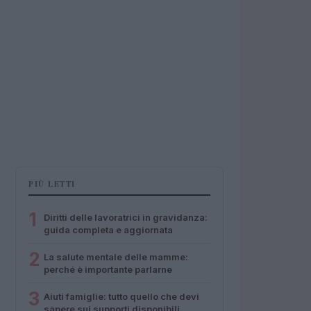
PIÙ LETTI
1
Diritti delle lavoratrici in gravidanza:
guida completa e aggiornata
2
La salute mentale delle mamme:
perché è importante parlarne
3
Aiuti famiglie: tutto quello che devi
sapere sui supporti disponibili