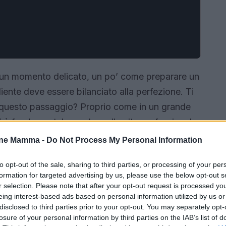
è un momento delicato, un po’ come preparare un
iente deve essere bilanciato alla perfezione. Ti
 questo passaggio? Proprio come in un grande
ori è fondamentale, anche nella vita professionale
ento tra lavoro e famiglia è cruciale. Un’indagine
one Mamma -
Do Not Process My Personal Information
% delle lavoratrici, questo momento è spesso
to opt-out of the sale, sharing to third parties, or processing of your per
tà. Un chiaro segnale che merita attenzione e
formation for targeted advertising by us, please use the below opt-out s
r selection. Please note that after your opt-out request is processed y
eing interest-based ads based on personal information utilized by us or
disclosed to third parties prior to your opt-out. You may separately opt-
losure of your personal information by third parties on the IAB’s list of