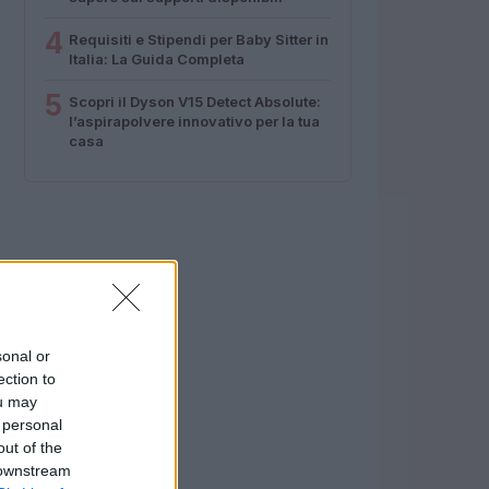
4
Requisiti e Stipendi per Baby Sitter in
Italia: La Guida Completa
5
Scopri il Dyson V15 Detect Absolute:
l’aspirapolvere innovativo per la tua
casa
sonal or
ection to
ou may
 personal
out of the
 downstream