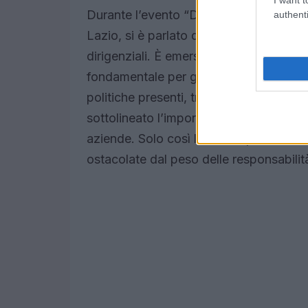
Durante l’evento “Donne al lavoro: pio
authenti
Lazio, si è parlato di temi cruciali come
dirigenziali. È emersa l’urgenza di poli
fondamentale per garantire un futuro l
politiche presenti, tra cui l’assessore
sottolineato l’importanza di un cambiame
aziende. Solo così le donne possono esp
ostacolate dal peso delle responsabilità