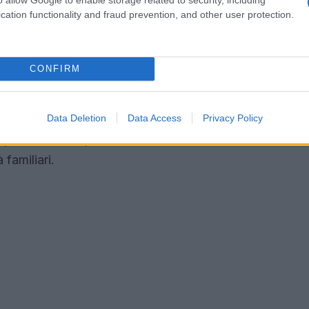
niere di cambiamento”, organizzato dalla Cisl
cation functionality and fraud prevention, and other user protection.
 il gap salariale e l’accesso alle posizioni
tiche concrete per sostenere la parità di genere,
CONFIRM
avorativo più equo e giusto. Le esponenti
 alle Pari Opportunità Simona Baldassarre, hanno
nto culturale e strutturale all’interno delle
Data Deletion
Data Access
Privacy Policy
rimere il loro potenziale senza sentirsi
 familiari.