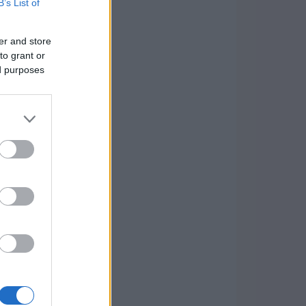
B’s List of
er and store
to grant or
ed purposes