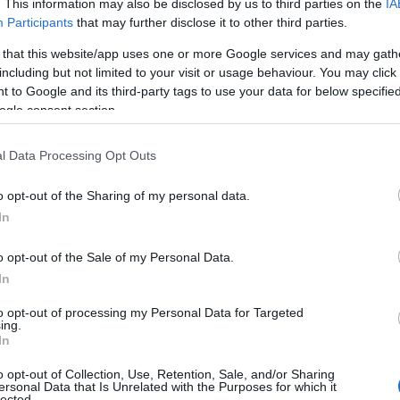
. This information may also be disclosed by us to third parties on the
IA
Participants
that may further disclose it to other third parties.
 that this website/app uses one or more Google services and may gath
including but not limited to your visit or usage behaviour. You may click 
 to Google and its third-party tags to use your data for below specifi
ogle consent section.
l Data Processing Opt Outs
o opt-out of the Sharing of my personal data.
In
o opt-out of the Sale of my Personal Data.
In
oro
to opt-out of processing my Personal Data for Targeted
ing.
In
ne su dieci hanno un impiego stabile, ma il vero
o opt-out of Collection, Use, Retention, Sale, and/or Sharing
e tra vita privata e professionale. Questo è ciò
ersonal Data that Is Unrelated with the Purposes for which it
lected.