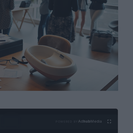
Ad
hub
Media
POWERED BY