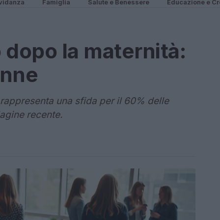
vidanza
Famiglia
Salute e Benessere
Educazione e Cr
o dopo la maternità:
onne
à rappresenta una sfida per il 60% delle
agine recente.