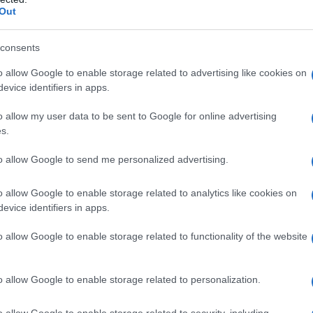
donna. La parola alle protagoniste”, realizzato
Out
sultati dipingono un quadro complesso: molte
unciare a opportunità di carriera o a espandere
consents
bilità di gestire serenamente questi ruoli. Ti sei
o allow Google to enable storage related to advertising like cookies on
evice identifiers in apps.
vvero un dilemma che merita una riflessione
o allow my user data to be sent to Google for online advertising
s.
e, per la maggior parte residenti nella Capitale,
to allow Google to send me personalized advertising.
 Quasi il 70% delle partecipanti ha figli e solo il
o sia coerente con il lavoro svolto. Questi dati
o allow Google to enable storage related to analytics like cookies on
evice identifiers in apps.
olte donne nel rientrare al lavoro, ma pongono
 sul valore del percorso educativo. Ti sei mai
o allow Google to enable storage related to functionality of the website
ero ciò che hai imparato?
o allow Google to enable storage related to personalization.
necessarie
o allow Google to enable storage related to security, including