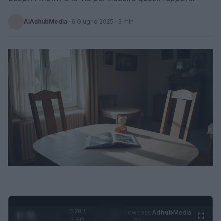
AiAdhubMedia
·
6 Giugno 2025
· 3 min
0:28 /
Ad
hub
Media
POWERED
1
/
4
1:50
BY