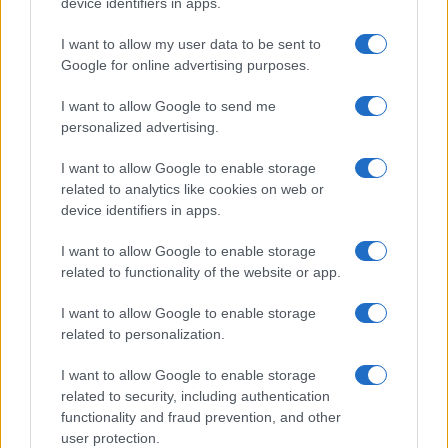
device identifiers in apps.
I want to allow my user data to be sent to
Google for online advertising purposes.
I want to allow Google to send me
personalized advertising.
I want to allow Google to enable storage
related to analytics like cookies on web or
device identifiers in apps.
I want to allow Google to enable storage
Codacons denuncia: i problemi che affliggono la Sicilia
related to functionality of the website or app.
tra carburanti, spiagge e incendi
Matteo Pellegrino · 25 Lug 2026
I want to allow Google to enable storage
related to personalization.
NEWS E ATTUALITÀ
I want to allow Google to enable storage
related to security, including authentication
functionality and fraud prevention, and other
user protection.