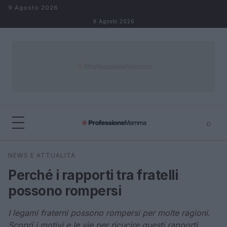
Salta al contenuto
9 Agosto 2026
9 Agosto 2026
⌕
×
⌕
NEWS E ATTUALITÀ
Cerca
Perché i rapporti tra fratelli
possono rompersi
I legami fraterni possono rompersi per molte ragioni.
Scopri i motivi e le vie per ricucire questi rapporti.