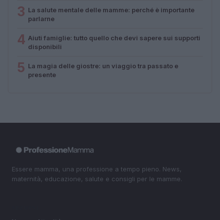
3
La salute mentale delle mamme: perché è importante
parlarne
4
Aiuti famiglie: tutto quello che devi sapere sui supporti
disponibili
5
La magia delle giostre: un viaggio tra passato e
presente
Essere mamma, una professione a tempo pieno. News,
maternità, educazione, salute e consigli per le mamme.
SEZIONI