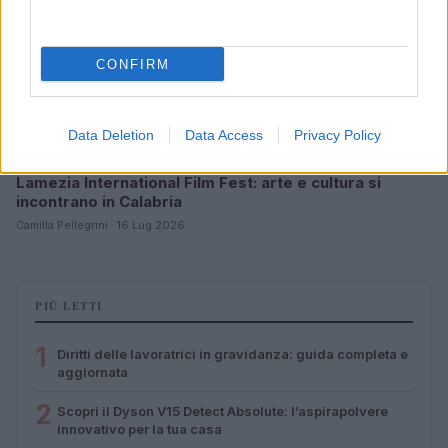
CONFIRM
Data Deletion
Data Access
Privacy Policy
Lamezia International Film Fest: arte e cultura si
incontrano in Calabria
Camilla Pellegrini · 16 Lug 2026
PIÙ LETTI
1
Diritti delle lavoratrici in gravidanza: guida completa e
aggiornata
2
Scopri il Dyson V15 Detect Absolute: l’aspirapolvere
innovativo per la tua casa