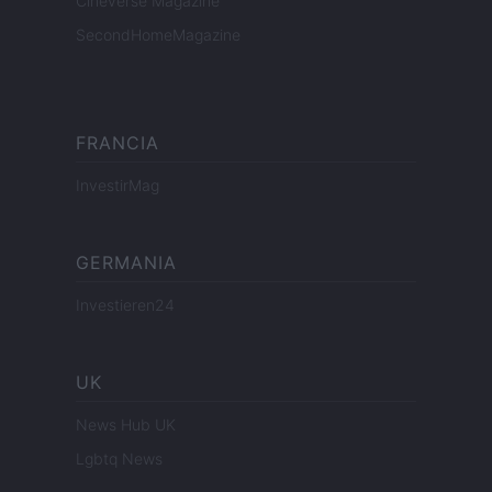
Cineverse Magazine
SecondHomeMagazine
FRANCIA
InvestirMag
GERMANIA
Investieren24
UK
News Hub UK
Lgbtq News