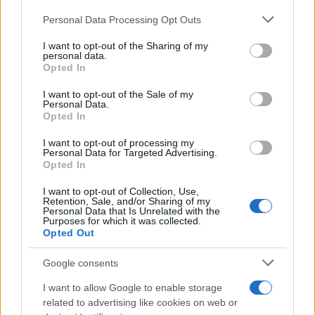
Continua a leggere
Please note that this website/app uses one or more Google
Personal Data Processing Opt Outs
services and may gather and store information including but
not limited to your visit or usage behaviour. You may click to
I want to opt-out of the Sharing of my
NEWS E ATTUALITÀ
personal data.
grant or deny consent to Google and its third-party tags to
Opted In
use your data for below specified purposes in below Google
consent section.
I want to opt-out of the Sale of my
Personal Data.
Opted In
I want to opt-out of processing my
Personal Data for Targeted Advertising.
Opted In
I want to opt-out of Collection, Use,
Retention, Sale, and/or Sharing of my
Personal Data that Is Unrelated with the
Purposes for which it was collected.
Opted Out
ICA Milano presenta mostre, concerti e letture per
l’autunno 2026
Google consents
Matteo Pellegrino · 6 Ago 2026
I want to allow Google to enable storage
related to advertising like cookies on web or
NEWS E ATTUALITÀ