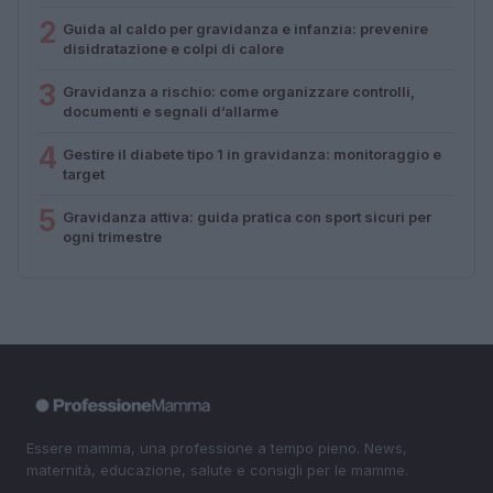
2
Guida al caldo per gravidanza e infanzia: prevenire
disidratazione e colpi di calore
3
Gravidanza a rischio: come organizzare controlli,
documenti e segnali d’allarme
4
Gestire il diabete tipo 1 in gravidanza: monitoraggio e
target
5
Gravidanza attiva: guida pratica con sport sicuri per
ogni trimestre
Essere mamma, una professione a tempo pieno. News,
maternità, educazione, salute e consigli per le mamme.