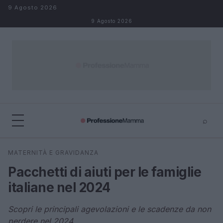
Salta al contenuto
9 Agosto 2026
9 Agosto 2026
⌕
×
⌕
MATERNITÀ E GRAVIDANZA
Cerca
Pacchetti di aiuti per le famiglie
italiane nel 2024
Scopri le principali agevolazioni e le scadenze da non
perdere nel 2024