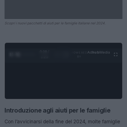
Scopri i nuovi pacchetti di aiuti per le famiglie italiane nel 2024.
0:28 /
Ad
hub
Media
POWERED
1
/
4
1:23
BY
Introduzione agli aiuti per le famiglie
Con l’avvicinarsi della fine del 2024, molte famiglie