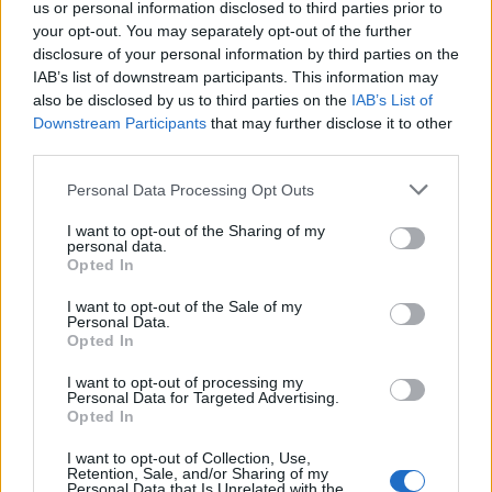
us or personal information disclosed to third parties prior to
your opt-out. You may separately opt-out of the further
disclosure of your personal information by third parties on the
AUTORE
IAB’s list of downstream participants. This information may
Emanuele Galli
also be disclosed by us to third parties on the
IAB’s List of
Downstream Participants
that may further disclose it to other
Emanuele Galli, partenopeo, ricorda un
third parties.
incontro a Capodichino con volontari sanitari
che lo spinse a spiegare procedure
Please note that this website/app uses one or more Google
Personal Data Processing Opt Outs
complesse in modo semplice. In redazione
services and may gather and store information including but
adotta tono creativo e diretto, porta
not limited to your visit or usage behaviour. You may click to
I want to opt-out of the Sharing of my
reportage clinici e un quaderno con disegni
personal data.
grant or deny consent to Google and its third-party tags to
esplicativi per pazienti.
Opted In
use your data for below specified purposes in below Google
consent section.
I want to opt-out of the Sale of my
Personal Data.
Opted In
I want to opt-out of processing my
Personal Data for Targeted Advertising.
Opted In
I want to opt-out of Collection, Use,
Retention, Sale, and/or Sharing of my
Personal Data that Is Unrelated with the