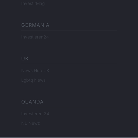
InvestirMag
GERMANIA
Investieren24
UK
News Hub UK
Lgbtq News
OLANDA
Investeren 24
NL Newz