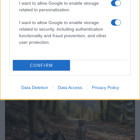
I want to allow Google to enable storage
related to personalization.
I want to allow Google to enable storage
related to security, including authentication
functionality and fraud prevention, and other
user protection.
Musei, volontariato e natura: come le attività culturali
migliorano il benessere psicologico
CONFIRM
Roberto Capelli · 4 Ago 2026
SALUTE E BENESSERE
Data Deletion
Data Access
Privacy Policy