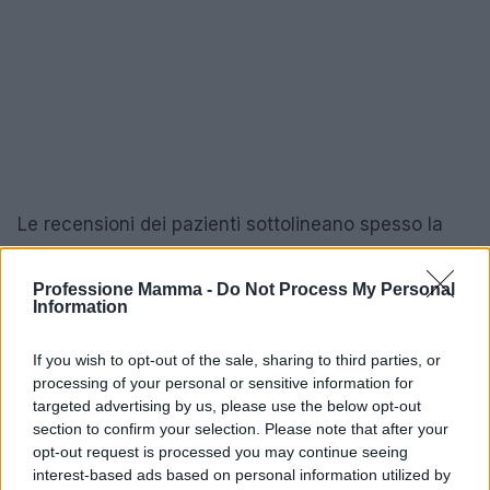
Le recensioni dei pazienti sottolineano spesso la
capacità di ascolto, la chiarezza nelle spiegazioni e
l’attenzione durante la visita: elementi che riflettono
Professione Mamma -
Do Not Process My Personal
Information
un approccio personalizzato e centrato sulla
persona. Chi si rivolge alla Dott.ssa Cagliero può
If you wish to opt-out of the sale, sharing to third parties, or
aspettarsi piani concreti,
supporto educativo
e un
processing of your personal or sensitive information for
percorso costruito sulle proprie esigenze, con la
targeted advertising by us, please use the below opt-out
section to confirm your selection. Please note that after your
possibilità di consulti di follow-up per valutare i
opt-out request is processed you may continue seeing
progressi e aggiornare le strategie nutrizionali.
interest-based ads based on personal information utilized by