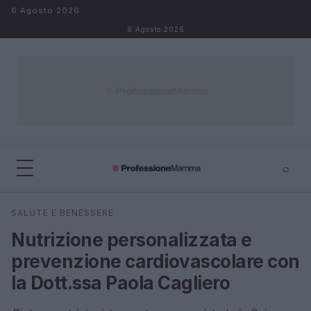
Salta al contenuto
6 Agosto 2026
6 Agosto 2026
⌕
×
⌕
SALUTE E BENESSERE
Cerca
Nutrizione personalizzata e
prevenzione cardiovascolare con
la Dott.ssa Paola Cagliero