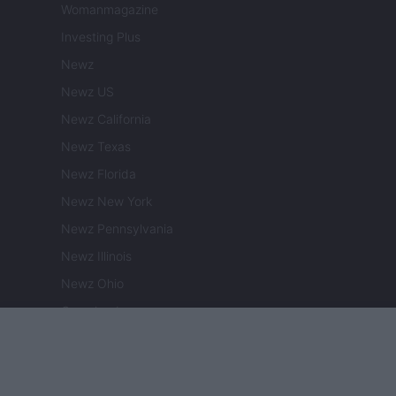
Womanmagazine
Investing Plus
Newz
Newz US
Newz California
Newz Texas
Newz Florida
Newz New York
Newz Pennsylvania
Newz Illinois
Newz Ohio
Gameland
Hig Tech Mag
Scoop Mag
Lgbtqia News