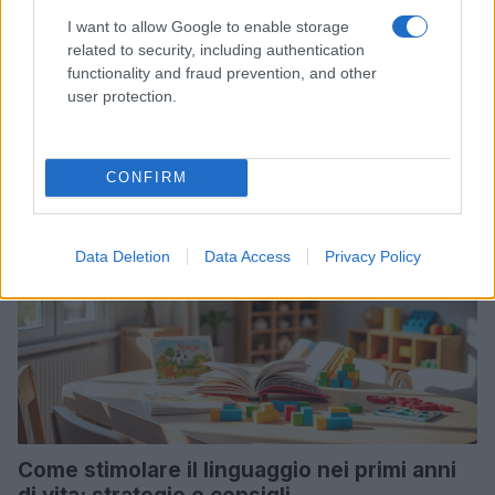
I want to allow Google to enable storage
Decorare la cameretta dei bambini: idee
related to security, including authentication
originali per ogni stile
functionality and fraud prevention, and other
user protection.
Trova ispirazione per decorare la cameretta dei bambini con
idee pratiche e originali.
AiAdhubMedia · 28 Ott 2025
CONFIRM
NEWS E ATTUALITÀ
Data Deletion
Data Access
Privacy Policy
Come stimolare il linguaggio nei primi anni