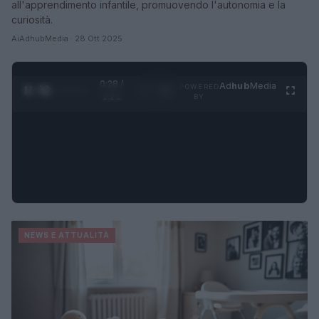
all'apprendimento infantile, promuovendo l'autonomia e la
curiosità.
AiAdhubMedia · 28 Ott 2025
0:30 /
Ad
hub
Media
POWERED
1
/
4
1:21
BY
NEWS E ATTUALITÀ