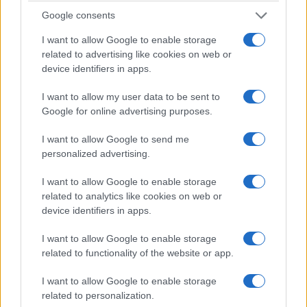
Google consents
I want to allow Google to enable storage
related to advertising like cookies on web or
device identifiers in apps.
Scopri i metodi Waldorf-Steiner per
un’educazione innovativa
I want to allow my user data to be sent to
Scopri come i metodi Waldorf-Steiner possono migliorare
Google for online advertising purposes.
l'educazione dei tuoi figli.
I want to allow Google to send me
AiAdhubMedia · 28 Ott 2025
personalized advertising.
NEWS E ATTUALITÀ
I want to allow Google to enable storage
related to analytics like cookies on web or
device identifiers in apps.
I want to allow Google to enable storage
related to functionality of the website or app.
I want to allow Google to enable storage
related to personalization.