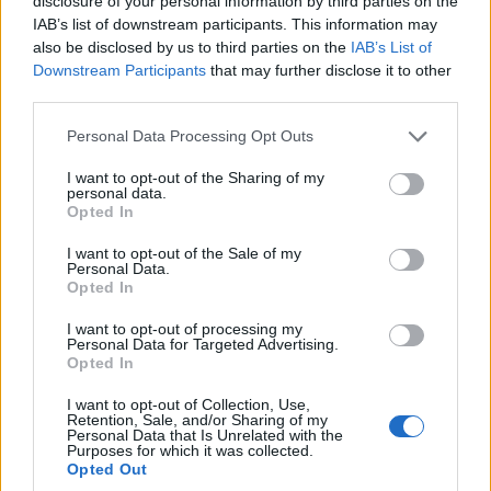
disclosure of your personal information by third parties on the
IAB’s list of downstream participants. This information may
also be disclosed by us to third parties on the
IAB’s List of
Downstream Participants
that may further disclose it to other
third parties.
Please note that this website/app uses one or more Google
Personal Data Processing Opt Outs
services and may gather and store information including but
not limited to your visit or usage behaviour. You may click to
I want to opt-out of the Sharing of my
Decorare la cameretta dei bambini: idee
personal data.
grant or deny consent to Google and its third-party tags to
creative e pratiche
Opted In
use your data for below specified purposes in below Google
Trasforma la cameretta dei bambini in un luogo magico con
consent section.
I want to opt-out of the Sale of my
queste idee di decorazione.
Personal Data.
Opted In
AiAdhubMedia · 28 Ott 2025
I want to opt-out of processing my
Personal Data for Targeted Advertising.
NEWS E ATTUALITÀ
Opted In
I want to opt-out of Collection, Use,
Retention, Sale, and/or Sharing of my
Personal Data that Is Unrelated with the
Purposes for which it was collected.
Opted Out