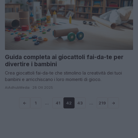
Guida completa ai giocattoli fai-da-te per
divertire i bambini
Crea giocattoli fai-da-te che stimolino la creatività dei tuoi
bambini e arricchiscano i loro momenti di gioco.
AiAdhubMedia · 28 Ott 2025
←
1
…
41
42
43
…
219
→