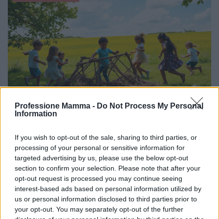
Professione Mamma -
Do Not Process My Personal
Metodi Happy Child: una guida per la
Information
crescita positiva dei bambini
If you wish to opt-out of the sale, sharing to third parties, or
Impara come i Metodi Happy Child possono trasformare
processing of your personal or sensitive information for
l'infanzia in un viaggio di crescita e felicità.
targeted advertising by us, please use the below opt-out
AiAdhubMedia · 28 Ott 2025
section to confirm your selection. Please note that after your
opt-out request is processed you may continue seeing
NEWS E ATTUALITÀ
interest-based ads based on personal information utilized by
us or personal information disclosed to third parties prior to
your opt-out. You may separately opt-out of the further