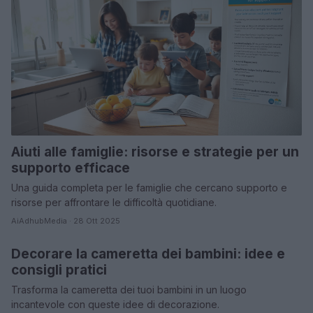
Aiuti alle famiglie: risorse e strategie per un
supporto efficace
Una guida completa per le famiglie che cercano supporto e
risorse per affrontare le difficoltà quotidiane.
AiAdhubMedia · 28 Ott 2025
Decorare la cameretta dei bambini: idee e
NEWS E ATTUALITÀ
consigli pratici
Trasforma la cameretta dei tuoi bambini in un luogo
incantevole con queste idee di decorazione.