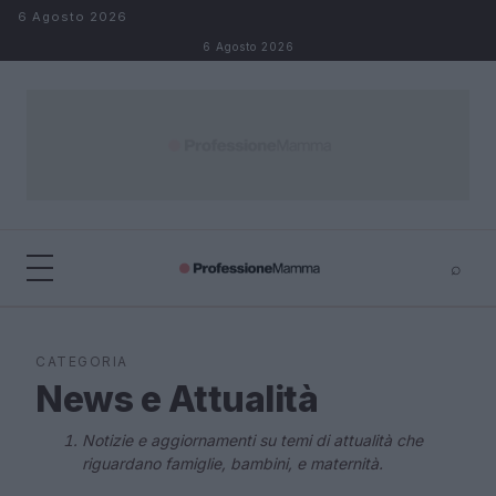
Salta al contenuto
6 Agosto 2026
6 Agosto 2026
⌕
×
⌕
Cerca
CATEGORIA
News e Attualità
Notizie e aggiornamenti su temi di attualità che
riguardano famiglie, bambini, e maternità.