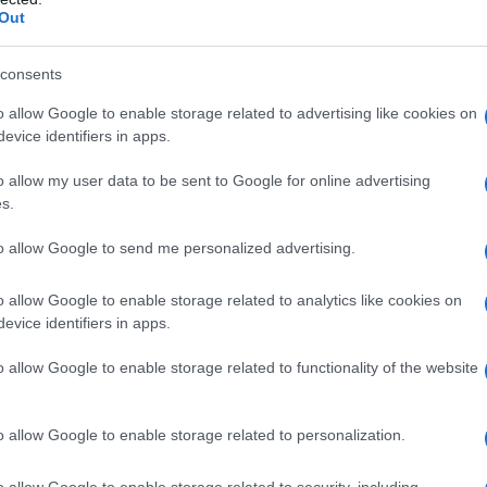
ntro dell’attenzione
Out
one un forte accento sulla moda sostenibile,
consents
proprie scelte di consumo. Le swap parties,
o allow Google to enable storage related to advertising like cookies on
 alcune delle pratiche che verranno promosse
evice identifiers in apps.
: indossare un capo di abbigliamento con una
o allow my user data to be sent to Google for online advertising
nze e riflessioni sul valore degli oggetti e sulla
s.
to allow Google to send me personalized advertising.
 il risparmio energetico
o allow Google to enable storage related to analytics like cookies on
evice identifiers in apps.
ornata, ma si estende per un’intera settimana,
o allow Google to enable storage related to functionality of the website
dini in azioni concrete per il risparmio
 celebrano eventi in tutta Italia, con l’obiettivo
o allow Google to enable storage related to personalization.
alazzi e monumenti, per richiamare l’attenzione
elle risorse. La partecipazione attiva dei
o allow Google to enable storage related to security, including