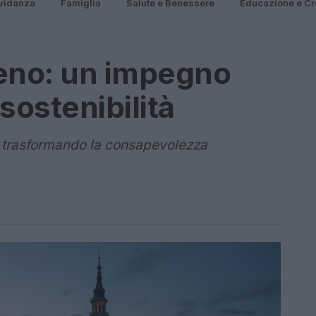
vidanza
Famiglia
Salute e Benessere
Educazione e Cr
meno: un impegno
 sostenibilità
a trasformando la consapevolezza