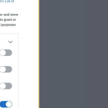
B’s List of
er and store
to grant or
ed purposes