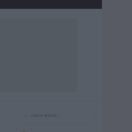
⌕
Cerca