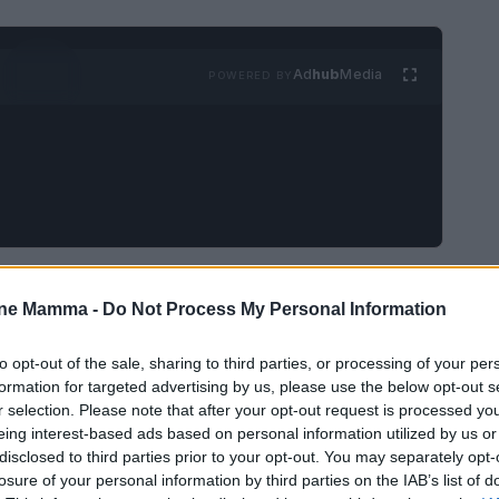
Ad
hub
Media
POWERED BY
nel tempo
one Mamma -
Do Not Process My Personal Information
ensibilizzazione sul risparmio energetico e
to opt-out of the sale, sharing to third parties, or processing of your per
el 2005 dal programma Caterpillar di Rai Radio2.
formation for targeted advertising by us, please use the below opt-out s
r selection. Please note that after your opt-out request is processed y
 di nuove attività e coinvolge un numero sempre
eing interest-based ads based on personal information utilized by us or
ioni. La campagna, che si svolge dal 16 al , si
disclosed to third parties prior to your opt-out. You may separately opt-
losure of your personal information by third parties on the IAB’s list of
 temi cruciali come la sostenibilità e la moda