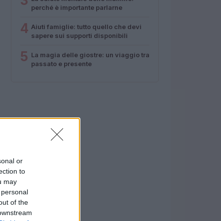
3
perché è importante parlarne
4
Aiuti famiglie: tutto quello che devi
sapere sui supporti disponibili
5
La magia delle giostre: un viaggio tra
passato e presente
sonal or
ection to
ou may
 personal
out of the
 downstream