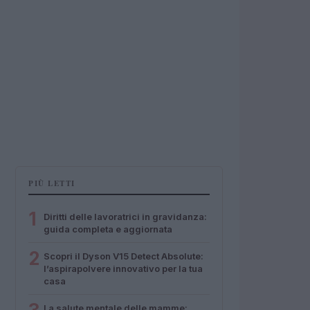
PIÙ LETTI
1
Diritti delle lavoratrici in gravidanza:
guida completa e aggiornata
2
Scopri il Dyson V15 Detect Absolute:
l’aspirapolvere innovativo per la tua
casa
La salute mentale delle mamme: