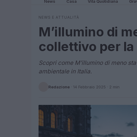
News
Casa
Vita Quotidiana
Gra
NEWS E ATTUALITÀ
M’illumino di 
collettivo per la
Scopri come M’illumino di meno st
ambientale in Italia.
Redazione
·
14 Febbraio 2025
· 2 min