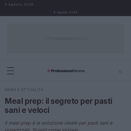
Salta al contenuto
6 Agosto 2026
6 Agosto 2026
⌕
×
⌕
NEWS E ATTUALITÀ
Cerca
Meal prep: il segreto per pasti
sani e veloci
Il meal prep è la soluzione ideale per pasti sani e
organizzati. Scopri come iniziare.