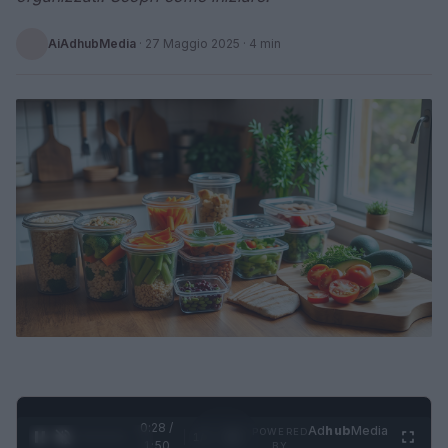
AiAdhubMedia
·
27 Maggio 2025
· 4 min
0:29 /
Ad
hub
Media
POWERED
1
/
4
1:50
BY