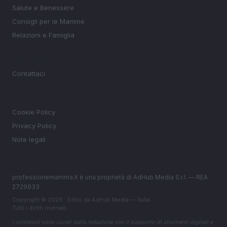
Salute e Benessere
Consigli per le Mamme
Relazioni e Famiglia
MAGAZINE
Contattaci
LEGALE
Cookie Policy
Privacy Policy
Note legali
professionemamma.it è una proprietà di AdHub Media S.r.l. — REA
2729933
Copyright © 2026 · Edito da AdHub Media — Italia
Tutti i diritti riservati
I contenuti sono curati dalla redazione con il supporto di strumenti digitali e