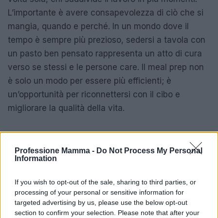
L’importante è avere consapevolezza di ciò che si
mangia, quando e perché. In un mondo dove il
tempo è sempre più prezioso, sedersi a tavola con
un pasto ben pensato rappresenta un atto di cura
verso se stessi e le persone care. Il meal prep non
è solo un modo per essere più efficienti; è
un’opportunità per riconnettersi con il cibo e
migliorare la qualità della vita.
AUTORE
Professione Mamma -
Do Not Process My Personal
AiAdhubMedia
Information
If you wish to opt-out of the sale, sharing to third parties, or
processing of your personal or sensitive information for
targeted advertising by us, please use the below opt-out
section to confirm your selection. Please note that after your