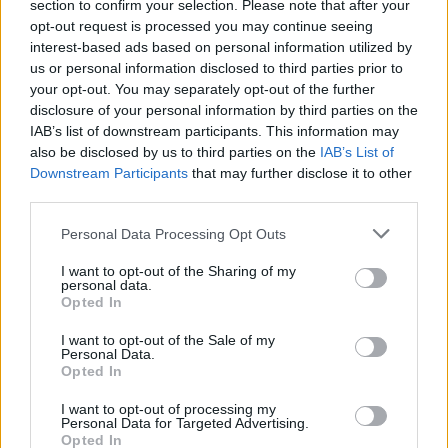
section to confirm your selection. Please note that after your
opt-out request is processed you may continue seeing
NEWS E ATTUALITÀ
interest-based ads based on personal information utilized by
us or personal information disclosed to third parties prior to
your opt-out. You may separately opt-out of the further
disclosure of your personal information by third parties on the
IAB’s list of downstream participants. This information may
also be disclosed by us to third parties on the
IAB’s List of
Downstream Participants
that may further disclose it to other
third parties.
Please note that this website/app uses one or more Google
Personal Data Processing Opt Outs
services and may gather and store information including but
not limited to your visit or usage behaviour. You may click to
I want to opt-out of the Sharing of my
personal data.
grant or deny consent to Google and its third-party tags to
Opted In
ICA Milano presenta mostre, concerti e letture per
use your data for below specified purposes in below Google
l’autunno 2026
consent section.
I want to opt-out of the Sale of my
Personal Data.
Matteo Pellegrino · 6 Ago 2026
Opted In
NEWS E ATTUALITÀ
I want to opt-out of processing my
Personal Data for Targeted Advertising.
Opted In