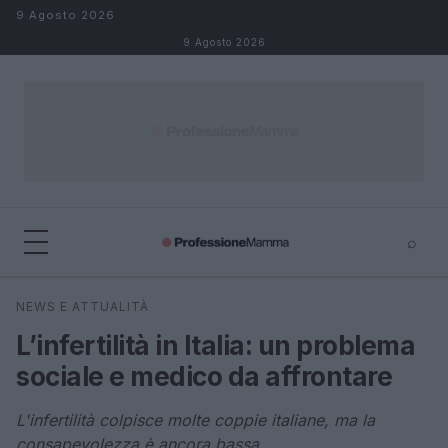
Salta al contenuto
9 Agosto 2026
9 Agosto 2026
⌕
×
⌕
NEWS E ATTUALITÀ
Cerca
L’infertilità in Italia: un problema
sociale e medico da affrontare
L'infertilità colpisce molte coppie italiane, ma la
consapevolezza è ancora bassa.