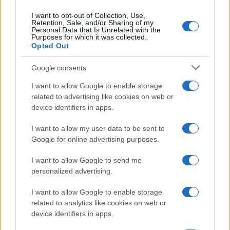
I want to opt-out of Collection, Use,
Retention, Sale, and/or Sharing of my
Personal Data that Is Unrelated with the
Purposes for which it was collected.
Opted Out
Google consents
I want to allow Google to enable storage
related to advertising like cookies on web or
device identifiers in apps.
Codacons denuncia: i problemi che affliggono la Sicilia
tra carburanti, spiagge e incendi
I want to allow my user data to be sent to
Google for online advertising purposes.
Matteo Pellegrino · 25 Lug 2026
I want to allow Google to send me
NEWS E ATTUALITÀ
personalized advertising.
I want to allow Google to enable storage
related to analytics like cookies on web or
device identifiers in apps.