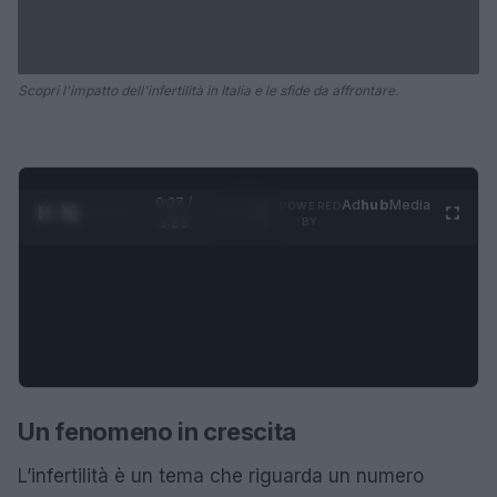
Scopri l'impatto dell'infertilità in Italia e le sfide da affrontare.
0:28 /
Ad
hub
Media
POWERED
1
/
4
1:23
BY
Un fenomeno in crescita
L’infertilità è un tema che riguarda un numero