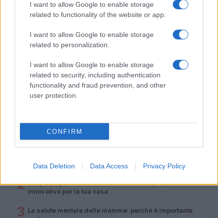
I want to allow Google to enable storage
related to functionality of the website or app.
I want to allow Google to enable storage
related to personalization.
I want to allow Google to enable storage
Lamezia International Film Fest: arte e cultura si
related to security, including authentication
incontrano in Calabria
functionality and fraud prevention, and other
Camilla Pellegrini · 16 Lug 2026
user protection.
PIÙ LETTI
CONFIRM
1
Diritti delle lavoratrici in gravidanza: guida completa e
aggiornata
Data Deletion
Data Access
Privacy Policy
2
Scopri il Dyson V15 Detect Absolute: l’aspirapolvere
innovativo per la tua casa
3
La salute mentale delle mamme: perché è importante