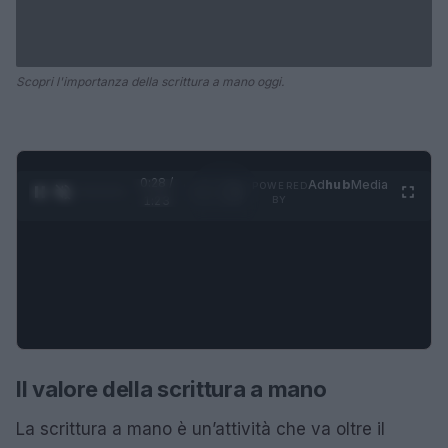
Scopri l'importanza della scrittura a mano oggi.
0:28 /
Ad
hub
Media
POWERED
1
/
4
1:23
BY
Il valore della scrittura a mano
La scrittura a mano è un’attività che va oltre il