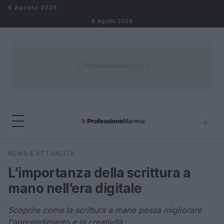
Salta al contenuto
8 Agosto 2026
8 Agosto 2026
⌕
×
⌕
NEWS E ATTUALITÀ
Cerca
L’importanza della scrittura a
mano nell’era digitale
Scoprire come la scrittura a mano possa migliorare
l'apprendimento e la creatività