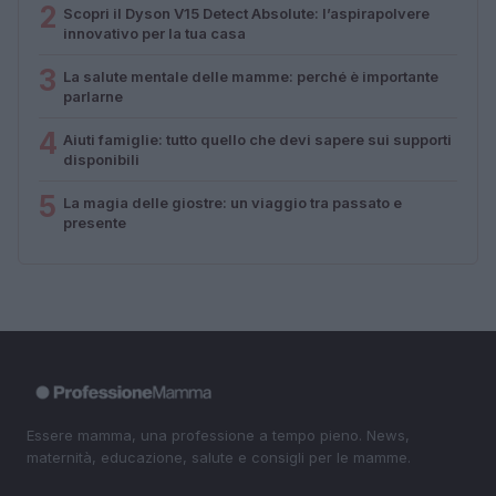
2
Scopri il Dyson V15 Detect Absolute: l’aspirapolvere
innovativo per la tua casa
3
La salute mentale delle mamme: perché è importante
parlarne
4
Aiuti famiglie: tutto quello che devi sapere sui supporti
disponibili
5
La magia delle giostre: un viaggio tra passato e
presente
Essere mamma, una professione a tempo pieno. News,
maternità, educazione, salute e consigli per le mamme.