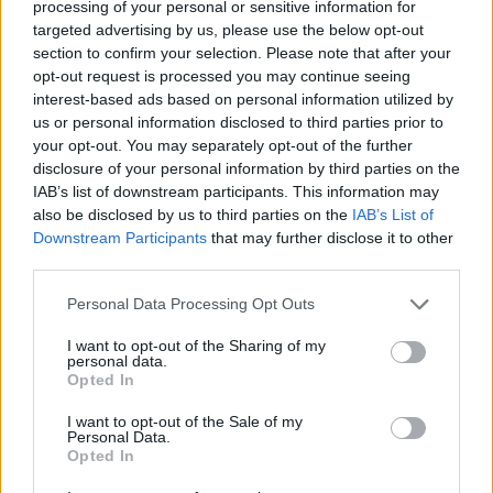
processing of your personal or sensitive information for
targeted advertising by us, please use the below opt-out
section to confirm your selection. Please note that after your
Continua a leggere
opt-out request is processed you may continue seeing
interest-based ads based on personal information utilized by
us or personal information disclosed to third parties prior to
NEWS E ATTUALITÀ
your opt-out. You may separately opt-out of the further
disclosure of your personal information by third parties on the
IAB’s list of downstream participants. This information may
also be disclosed by us to third parties on the
IAB’s List of
Downstream Participants
that may further disclose it to other
third parties.
Please note that this website/app uses one or more Google
Personal Data Processing Opt Outs
services and may gather and store information including but
not limited to your visit or usage behaviour. You may click to
I want to opt-out of the Sharing of my
personal data.
grant or deny consent to Google and its third-party tags to
Opted In
use your data for below specified purposes in below Google
consent section.
I want to opt-out of the Sale of my
ICA Milano presenta mostre, concerti e letture per
Personal Data.
Opted In
l’autunno 2026
Matteo Pellegrino · 6 Ago 2026