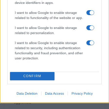
device identifiers in apps.
I want to allow Google to enable storage
related to functionality of the website or app.
I want to allow Google to enable storage
related to personalization.
I want to allow Google to enable storage
related to security, including authentication
functionality and fraud prevention, and other
Lamezia International Film Fest: arte e cultura si
user protection.
incontrano in Calabria
Camilla Pellegrini · 16 Lug 2026
CONFIRM
PIÙ LETTI
Data Deletion
Data Access
Privacy Policy
1
Diritti delle lavoratrici in gravidanza: guida completa e
aggiornata