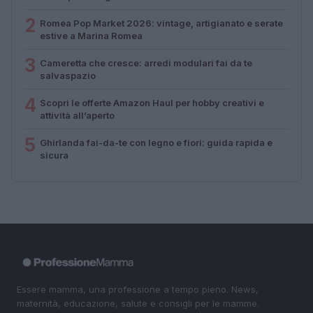
2
Romea Pop Market 2026: vintage, artigianato e serate
estive a Marina Romea
3
Cameretta che cresce: arredi modulari fai da te
salvaspazio
4
Scopri le offerte Amazon Haul per hobby creativi e
attività all’aperto
5
Ghirlanda fai-da-te con legno e fiori: guida rapida e
sicura
Essere mamma, una professione a tempo pieno. News,
maternità, educazione, salute e consigli per le mamme.