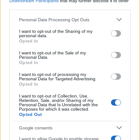
Downstream Participants
that may further disclose it to other
third parties.
Please note that this website/app uses one or more Google
Personal Data Processing Opt Outs
services and may gather and store information including but
Continua a leggere
not limited to your visit or usage behaviour. You may click to
I want to opt-out of the Sharing of my
personal data.
grant or deny consent to Google and its third-party tags to
Opted In
FAI DA TE E CREATIVITÀ
use your data for below specified purposes in below Google
consent section.
I want to opt-out of the Sale of my
Personal Data.
Opted In
I want to opt-out of processing my
Personal Data for Targeted Advertising.
Opted In
I want to opt-out of Collection, Use,
Retention, Sale, and/or Sharing of my
Personal Data that Is Unrelated with the
Purposes for which it was collected.
Opted Out
Google consents
Ghirlande naturali con legno, foglie e fiori: tutorial
facile per famiglie
I want to allow Google to enable storage