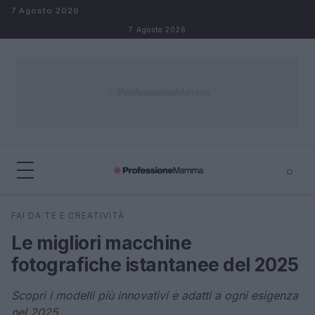
Salta al contenuto
7 Agosto 2026
7 Agosto 2026
⌕
×
⌕
FAI DA TE E CREATIVITÀ
Cerca
Le migliori macchine
fotografiche istantanee del 2025
Scopri i modelli più innovativi e adatti a ogni esigenza
nel 2025