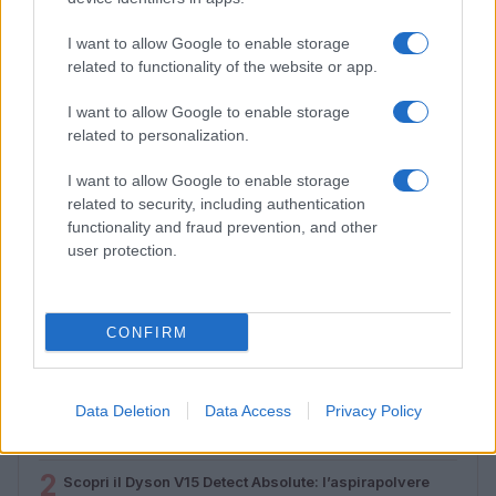
I want to allow Google to enable storage
related to functionality of the website or app.
I want to allow Google to enable storage
related to personalization.
I want to allow Google to enable storage
related to security, including authentication
Lamezia International Film Fest: arte e cultura si
functionality and fraud prevention, and other
incontrano in Calabria
user protection.
Camilla Pellegrini · 16 Lug 2026
CONFIRM
PIÙ LETTI
Data Deletion
Data Access
Privacy Policy
1
Diritti delle lavoratrici in gravidanza: guida completa e
aggiornata
2
Scopri il Dyson V15 Detect Absolute: l’aspirapolvere