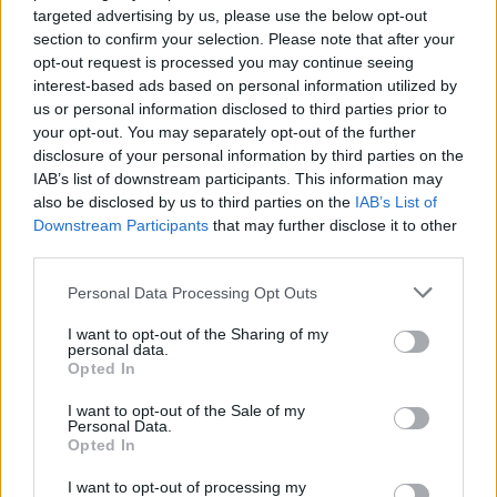
targeted advertising by us, please use the below opt-out
section to confirm your selection. Please note that after your
Continua a leggere
opt-out request is processed you may continue seeing
interest-based ads based on personal information utilized by
NEWS E ATTUALITÀ
us or personal information disclosed to third parties prior to
your opt-out. You may separately opt-out of the further
disclosure of your personal information by third parties on the
IAB’s list of downstream participants. This information may
also be disclosed by us to third parties on the
IAB’s List of
Downstream Participants
that may further disclose it to other
third parties.
Please note that this website/app uses one or more Google
Personal Data Processing Opt Outs
services and may gather and store information including but
not limited to your visit or usage behaviour. You may click to
I want to opt-out of the Sharing of my
personal data.
grant or deny consent to Google and its third-party tags to
Opted In
use your data for below specified purposes in below Google
consent section.
ICA Milano presenta mostre, concerti e letture per
I want to opt-out of the Sale of my
Personal Data.
l’autunno 2026
Opted In
Matteo Pellegrino · 6 Ago 2026
I want to opt-out of processing my