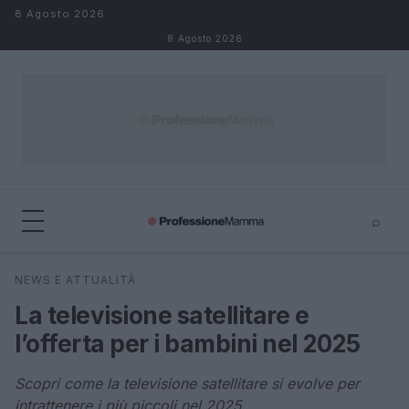
Salta al contenuto
8 Agosto 2026
8 Agosto 2026
⌕
×
⌕
NEWS E ATTUALITÀ
Cerca
La televisione satellitare e
l’offerta per i bambini nel 2025
Scopri come la televisione satellitare si evolve per
intrattenere i più piccoli nel 2025.