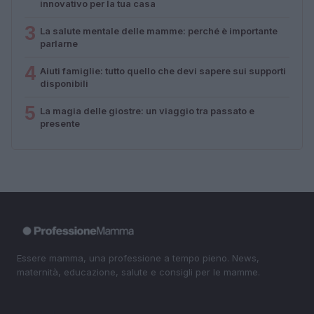
innovativo per la tua casa
3
La salute mentale delle mamme: perché è importante
parlarne
4
Aiuti famiglie: tutto quello che devi sapere sui supporti
disponibili
5
La magia delle giostre: un viaggio tra passato e
presente
Essere mamma, una professione a tempo pieno. News,
maternità, educazione, salute e consigli per le mamme.
SEZIONI