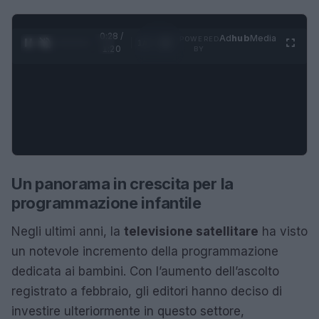
0:28 /
Ad
hub
Media
POWERED
1
/
4
1:20
BY
Un panorama in crescita per la
programmazione infantile
Negli ultimi anni, la
televisione satellitare
ha visto
un notevole incremento della programmazione
dedicata ai bambini. Con l’aumento dell’ascolto
registrato a febbraio, gli editori hanno deciso di
investire ulteriormente in questo settore,