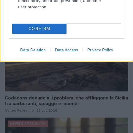
functionality and fraud prevention, and other
Matteo Pellegrino · 6 Ago 2026
user protection.
NEWS E ATTUALITÀ
CONFIRM
Data Deletion
Data Access
Privacy Policy
Codacons denuncia: i problemi che affliggono la Sicilia
tra carburanti, spiagge e incendi
Matteo Pellegrino · 25 Lug 2026
NEWS E ATTUALITÀ