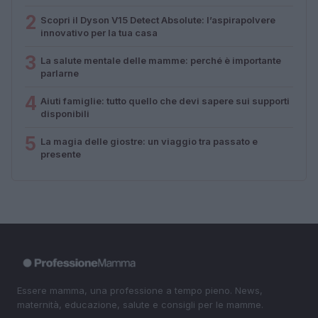
2
Scopri il Dyson V15 Detect Absolute: l’aspirapolvere
innovativo per la tua casa
3
La salute mentale delle mamme: perché è importante
parlarne
4
Aiuti famiglie: tutto quello che devi sapere sui supporti
disponibili
5
La magia delle giostre: un viaggio tra passato e
presente
Essere mamma, una professione a tempo pieno. News,
maternità, educazione, salute e consigli per le mamme.