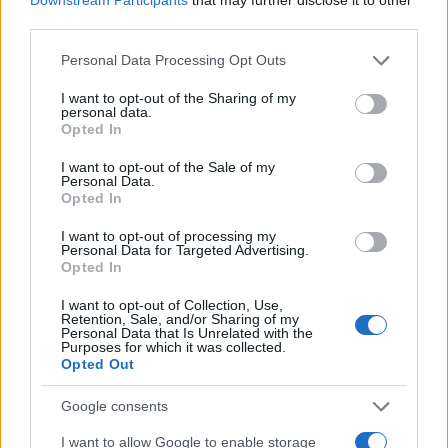
AiAdhubMedia
third parties.
Please note that this website/app uses one or more Google
Personal Data Processing Opt Outs
services and may gather and store information including but
not limited to your visit or usage behaviour. You may click to
I want to opt-out of the Sharing of my
personal data.
grant or deny consent to Google and its third-party tags to
Opted In
use your data for below specified purposes in below Google
consent section.
I want to opt-out of the Sale of my
Personal Data.
Opted In
I want to opt-out of processing my
Personal Data for Targeted Advertising.
Opted In
I want to opt-out of Collection, Use,
Retention, Sale, and/or Sharing of my
Personal Data that Is Unrelated with the
Purposes for which it was collected.
Opted Out
Google consents
I want to allow Google to enable storage