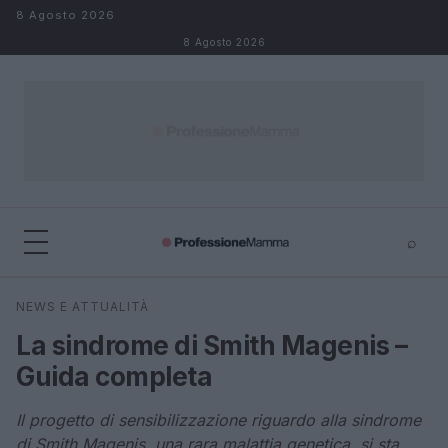
Salta al contenuto
8 Agosto 2026
8 Agosto 2026
⌕
×
⌕
NEWS E ATTUALITÀ
Cerca
La sindrome di Smith Magenis –
Guida completa
Il progetto di sensibilizzazione riguardo alla sindrome
di Smith Magenis, una rara malattia genetica, si sta