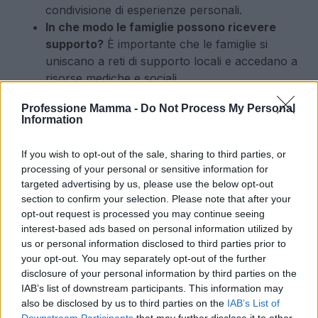
condivisione di esperienze personali.
In che modo le famiglie possono ricevere
supporto?
È importante che le famiglie si
uniscano a reti di supporto locali e accedano a
risorse mediche e sociali.
Professione Mamma -
Do Not Process My Personal
La storia di Davide e il suo progetto rappresentano
Information
un’importante opportunità per riflettere sulla
necessità di una maggiore attenzione verso le
If you wish to opt-out of the sale, sharing to third parties, or
processing of your personal or sensitive information for
malattie rare e le persone che ne sono affette. La
targeted advertising by us, please use the below opt-out
sensibilizzazione e il supporto comunitario possono
section to confirm your selection. Please note that after your
contribuire a migliorare le condizioni di vita delle
opt-out request is processed you may continue seeing
interest-based ads based on personal information utilized by
famiglie e a garantire che ogni individuo riceva
us or personal information disclosed to third parties prior to
l’aiuto di cui ha bisogno.
your opt-out. You may separately opt-out of the further
disclosure of your personal information by third parties on the
IAB’s list of downstream participants. This information may
also be disclosed by us to third parties on the
IAB’s List of
AUTORE
Downstream Participants
that may further disclose it to other