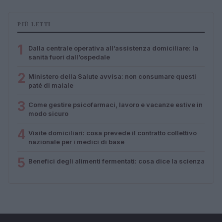
PIÙ LETTI
1
Dalla centrale operativa all’assistenza domiciliare: la
sanità fuori dall’ospedale
2
Ministero della Salute avvisa: non consumare questi
paté di maiale
3
Come gestire psicofarmaci, lavoro e vacanze estive in
modo sicuro
4
Visite domiciliari: cosa prevede il contratto collettivo
nazionale per i medici di base
5
Benefici degli alimenti fermentati: cosa dice la scienza