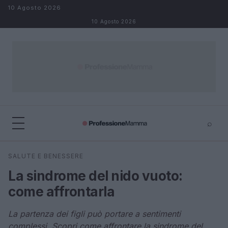
Salta al contenuto
10 Agosto 2026
10 Agosto 2026
⌕
×
⌕
SALUTE E BENESSERE
Cerca
La sindrome del nido vuoto:
come affrontarla
La partenza dei figli può portare a sentimenti
complessi. Scopri come affrontare la sindrome del