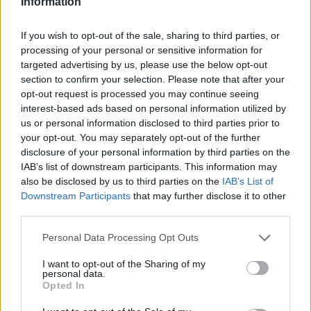
Information
e pieno di possibilità. Non è mai troppo tardi per
scrivere un nuovo capitolo della propria storia.
If you wish to opt-out of the sale, sharing to third parties, or
processing of your personal or sensitive information for
targeted advertising by us, please use the below opt-out
section to confirm your selection. Please note that after your
AUTORE
opt-out request is processed you may continue seeing
AiAdhubMedia
interest-based ads based on personal information utilized by
us or personal information disclosed to third parties prior to
your opt-out. You may separately opt-out of the further
disclosure of your personal information by third parties on the
IAB’s list of downstream participants. This information may
also be disclosed by us to third parties on the
IAB’s List of
Downstream Participants
that may further disclose it to other
third parties.
Please note that this website/app uses one or more Google
Personal Data Processing Opt Outs
services and may gather and store information including but
not limited to your visit or usage behaviour. You may click to
I want to opt-out of the Sharing of my
personal data.
grant or deny consent to Google and its third-party tags to
Opted In
use your data for below specified purposes in below Google
consent section.