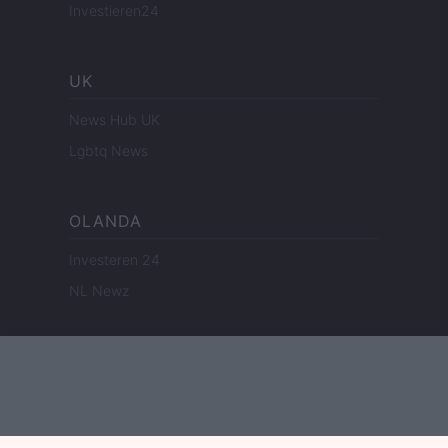
Investieren24
UK
News Hub UK
Lgbtq News
OLANDA
Investeren 24
NL Newz