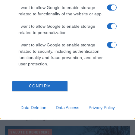
Continua a leggere
I want to allow Google to enable storage
related to functionality of the website or app.
SALUTE E BENESSERE
I want to allow Google to enable storage
related to personalization.
I want to allow Google to enable storage
related to security, including authentication
functionality and fraud prevention, and other
user protection.
CONFIRM
Dalla centrale operativa all’assistenza domiciliare: la
Data Deletion
Data Access
Privacy Policy
sanità fuori dall’ospedale
Matteo Pellegrino · 8 Ago 2026
SALUTE E BENESSERE