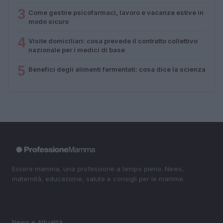
3
Come gestire psicofarmaci, lavoro e vacanze estive in
modo sicuro
4
Visite domiciliari: cosa prevede il contratto collettivo
nazionale per i medici di base
5
Benefici degli alimenti fermentati: cosa dice la scienza
Essere mamma, una professione a tempo pieno. News,
maternità, educazione, salute e consigli per le mamme.
SEZIONI
News e Attualità