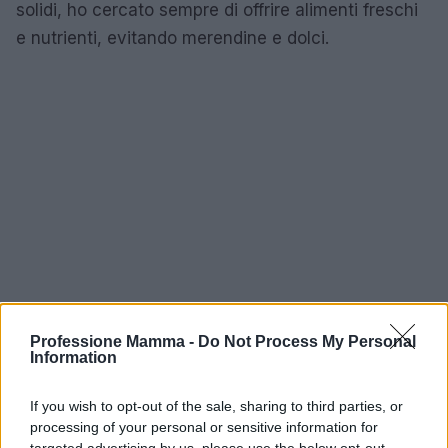
solidi, ho cercato sempre di offrire alimenti freschi
e nutrienti, evitando merendine e dolci.
Professione Mamma -
Do Not Process My Personal
Information
If you wish to opt-out of the sale, sharing to third parties, or
Conclusione: affrontare la dentizione
processing of your personal or sensitive information for
targeted advertising by us, please use the below opt-out