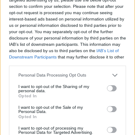
con serenità
section to confirm your selection. Please note that after your
opt-out request is processed you may continue seeing
In sintesi, la dentizione è un processo naturale e
interest-based ads based on personal information utilized by
inevitabile, che può portare con sé disagi e sfide.
us or personal information disclosed to third parties prior to
Con un po’ di pazienza e alcune strategie efficaci,
your opt-out. You may separately opt-out of the further
disclosure of your personal information by third parties on the
come l’uso di massaggiagengive e l’adozione di
IAB’s list of downstream participants. This information may
buone pratiche igieniche, è possibile affrontare
also be disclosed by us to third parties on the
IAB’s List of
questa fase con serenità. L’importante è non
Downstream Participants
that may further disclose it to other
third parties.
perdere mai di vista l’obiettivo: garantire una salute
orale ottimale per il tuo bambino. E se hai bisogno
Please note that this website/app uses one or more Google
Personal Data Processing Opt Outs
services and may gather and store information including but
di ulteriori consigli, iscriviti alla nostra newsletter
not limited to your visit or usage behaviour. You may click to
I want to opt-out of the Sharing of my
per rimanere sempre aggiornato!
personal data.
grant or deny consent to Google and its third-party tags to
Opted In
use your data for below specified purposes in below Google
consent section.
I want to opt-out of the Sale of my
Personal Data.
AUTORE
Opted In
AiAdhubMedia
I want to opt-out of processing my
Personal Data for Targeted Advertising.