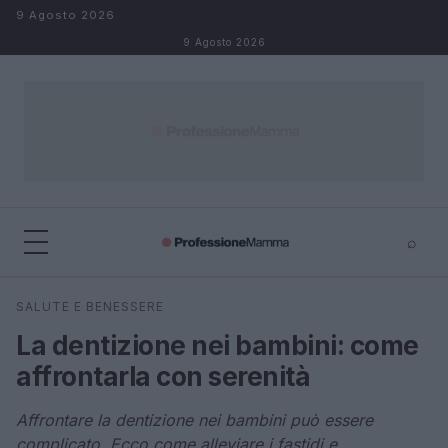
Salta al contenuto
9 Agosto 2026
9 Agosto 2026
⌕
×
⌕
SALUTE E BENESSERE
Cerca
La dentizione nei bambini: come
affrontarla con serenità
Affrontare la dentizione nei bambini può essere
complicato. Ecco come alleviare i fastidi e