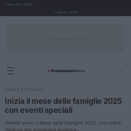
Salta al contenuto
7 Agosto 2026
7 Agosto 2026
⌕
×
⌕
NEWS E ATTUALITÀ
Cerca
Inizia il mese delle famiglie 2025
con eventi speciali
Prende avvio il Mese delle Famiglie 2025, con eventi
dedicati alla solidarietà familiare.