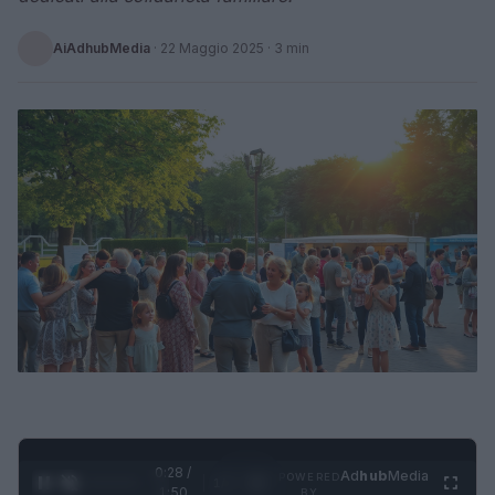
AiAdhubMedia
·
22 Maggio 2025
· 3 min
0:29 /
Ad
hub
Media
POWERED
1
/
4
1:50
BY