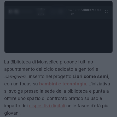
0:29 /
Ad
hub
Media
POWERED
1
/
4
1:21
BY
La Biblioteca di Monselice propone l’ultimo
appuntamento del ciclo dedicato a genitori e
caregivers
, inserito nel progetto
Libri come semi
,
con un focus su
bambini e tecnologia
. L’iniziativa
si svolge presso la sede della biblioteca e punta a
offrire uno spazio di confronto pratico su uso e
impatto dei
dispositivi digitali
nelle fasce d’età più
giovani.