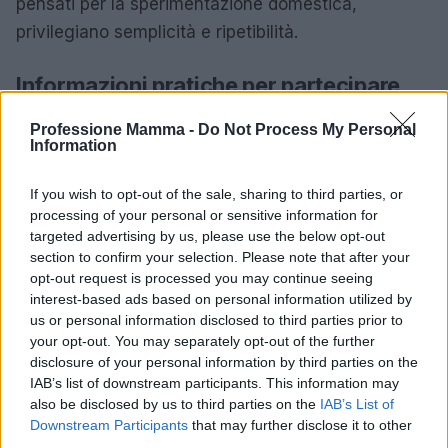
pensati per la sperimentazione domestica,
privilegiano semplicità e ripetibilità.
Informazioni pratiche per partecipare
L’incontro si svolgerà martedì 10 marzo alle ore
Professione Mamma -
Do Not Process My Personal
Information
18.30 presso la Biblioteca di Monselice. La
partecipazione è
gratuita
, ma è richiesta la
If you wish to opt-out of the sale, sharing to third parties, or
prenotazione
a causa dei posti limitati. Per
processing of your personal or sensitive information for
informazioni e registrazioni si rimanda al
QR code
targeted advertising by us, please use the below opt-out
section to confirm your selection. Please note that after your
presente sulla locandina dell’evento.
opt-out request is processed you may continue seeing
interest-based ads based on personal information utilized by
Per informazioni e registrazioni si rimanda al QR
us or personal information disclosed to third parties prior to
code presente sulla locandina dell’evento.
your opt-out. You may separately opt-out of the further
disclosure of your personal information by third parties on the
IAB’s list of downstream participants. This information may
L’incontro si svolgerà in un
ambiente non
also be disclosed by us to third parties on the
IAB’s List of
giudicante
, pensato per valorizzare le esperienze
Downstream Participants
that may further disclose it to other
personali e facilitare lo scambio tra partecipanti. Gli
third parties.