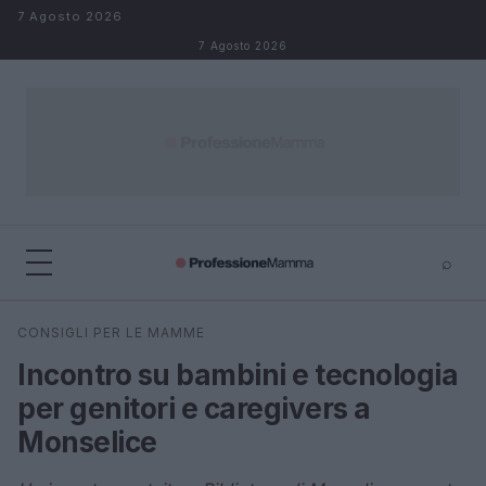
Salta al contenuto
7 Agosto 2026
7 Agosto 2026
⌕
×
⌕
CONSIGLI PER LE MAMME
Cerca
Incontro su bambini e tecnologia
per genitori e caregivers a
Monselice