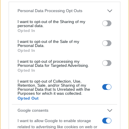
organizzatori favoriscono la creazione di
reti di
Please note that this website/app uses one or more Google
Personal Data Processing Opt Outs
supporto
tra adulti che condividono responsabilità
services and may gather and store information including but
not limited to your visit or usage behaviour. You may click to
I want to opt-out of the Sharing of my
educative.
personal data.
grant or deny consent to Google and its third-party tags to
Opted In
use your data for below specified purposes in below Google
Perché partecipare
consent section.
I want to opt-out of the Sale of my
Personal Data.
La partecipazione consente l’acquisizione di
Opted In
strumenti pratici
per gestire la presenza della
I want to opt-out of processing my
tecnologia nella vita familiare. L’obiettivo è fornire
Personal Data for Targeted Advertising.
Opted In
idee operative e chiarire modalità concrete di
intervento.
I want to opt-out of Collection, Use,
Retention, Sale, and/or Sharing of my
Personal Data that Is Unrelated with the
Purposes for which it was collected.
La serata propone un confronto professionale
Opted Out
orientato alla pratica. Verranno approfondite
strategie rispettose dei bisogni dei bambini e
Google consents
adattabili alla realtà familiare.
I want to allow Google to enable storage
related to advertising like cookies on web or