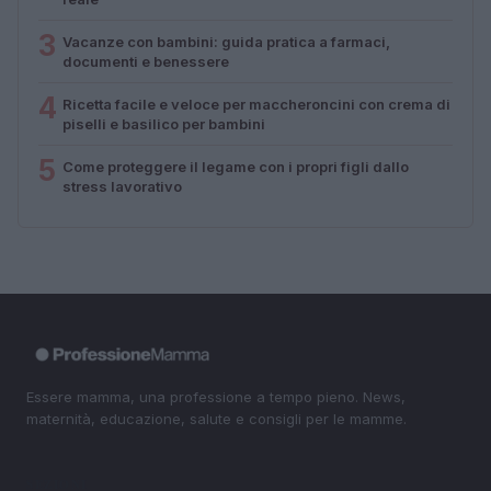
3
Vacanze con bambini: guida pratica a farmaci,
documenti e benessere
4
Ricetta facile e veloce per maccheroncini con crema di
piselli e basilico per bambini
5
Come proteggere il legame con i propri figli dallo
stress lavorativo
Essere mamma, una professione a tempo pieno. News,
maternità, educazione, salute e consigli per le mamme.
SEZIONI