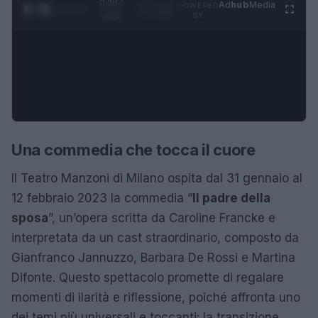
0:29 /
Ad
hub
Media
POWERED
1
/
4
1:23
BY
Una commedia che tocca il cuore
Il Teatro Manzoni di Milano ospita dal 31 gennaio al
12 febbraio 2023 la commedia “
Il padre della
sposa
”, un’opera scritta da Caroline Francke e
interpretata da un cast straordinario, composto da
Gianfranco Jannuzzo, Barbara De Rossi e Martina
Difonte. Questo spettacolo promette di regalare
momenti di ilarità e riflessione, poiché affronta uno
dei temi più universali e toccanti: la transizione