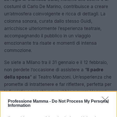
costumi di Carlo De Marino, contribuisce a creare
un’atmosfera coinvolgente e ricca di dettagli. La
colonna sonora, curata dallo stesso Guidi,
arricchisce ulteriormente l’esperienza teatrale,
accompagnando il pubblico in un viaggio
emozionante tra risate e momenti di intensa
commozione.
Se siete a Milano tra il 31 gennaio e il 12 febbraio,
non perdete l’occasione di assistere a “
Il padre
della sposa
” al Teatro Manzoni. Un’esperienza che
promette di intrattenere e far riflettere, perfetta per
le famiglie e per chiunque abbia a cuore i legami
familiari.
Professione Mamma -
Do Not Process My Personal
Information