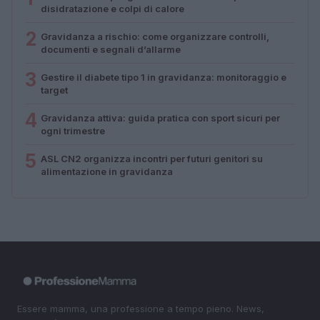
disidratazione e colpi di calore
2
Gravidanza a rischio: come organizzare controlli,
documenti e segnali d’allarme
3
Gestire il diabete tipo 1 in gravidanza: monitoraggio e
target
4
Gravidanza attiva: guida pratica con sport sicuri per
ogni trimestre
5
ASL CN2 organizza incontri per futuri genitori su
alimentazione in gravidanza
Essere mamma, una professione a tempo pieno. News,