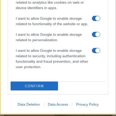
disidratazione e colpi di calore
related to analytics like cookies on web or
device identifiers in apps.
Camilla Pellegrini · 5 Ago 2026
I want to allow Google to enable storage
MATERNITÀ E GRAVIDANZA
related to functionality of the website or app.
I want to allow Google to enable storage
related to personalization.
I want to allow Google to enable storage
related to security, including authentication
functionality and fraud prevention, and other
user protection.
CONFIRM
Gravidanza a rischio: come organizzare controlli,
documenti e segnali d’allarme
Beatrice Bonaventura · 4 Ago 2026
Data Deletion
Data Access
Privacy Policy
MATERNITÀ E GRAVIDANZA