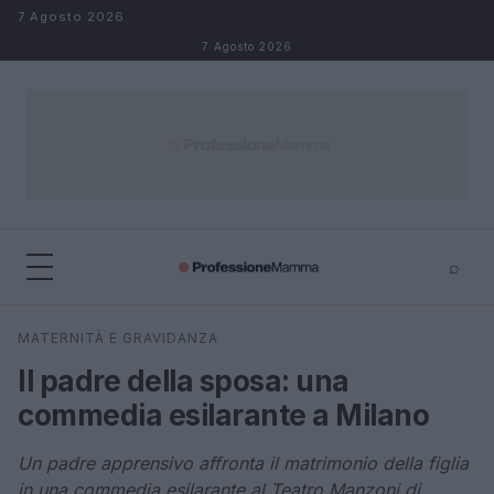
Salta al contenuto
7 Agosto 2026
7 Agosto 2026
⌕
×
⌕
MATERNITÀ E GRAVIDANZA
Cerca
Il padre della sposa: una
commedia esilarante a Milano
Un padre apprensivo affronta il matrimonio della figlia
in una commedia esilarante al Teatro Manzoni di