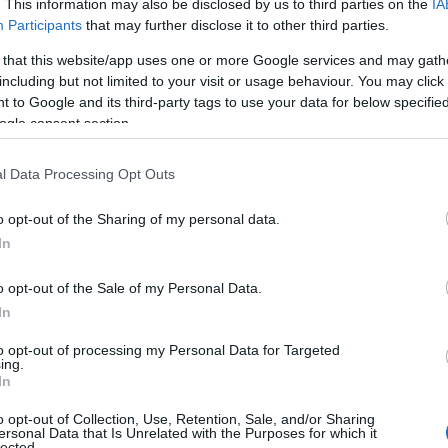
. This information may also be disclosed by us to third parties on the
IA
Participants
that may further disclose it to other third parties.
 that this website/app uses one or more Google services and may gath
including but not limited to your visit or usage behaviour. You may click 
 to Google and its third-party tags to use your data for below specifi
ogle consent section.
l Data Processing Opt Outs
o opt-out of the Sharing of my personal data.
In
norama della bellezza
o opt-out of the Sale of my Personal Data.
In
 diventato un punto di riferimento nel settore
to opt-out of processing my Personal Data for Targeted
acità di attrarre un pubblico giovane e attento
ing.
In
sfruttare la sua immagine e il suo seguito sui
o opt-out of Collection, Use, Retention, Sale, and/or Sharing
nde alle esigenze e ai desideri dei consumatori
ersonal Data that Is Unrelated with the Purposes for which it
lected.