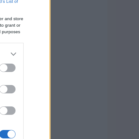
B’s List of
er and store
to grant or
ed purposes