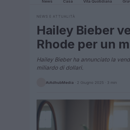
News
Casa
Vita Quotidiana
Gra
NEWS E ATTUALITÀ
Hailey Bieber v
Rhode per un mil
Hailey Bieber ha annunciato la vend
miliardo di dollari.
AiAdhubMedia
·
2 Giugno 2025
· 3 min