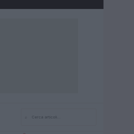
⌕
Cerca