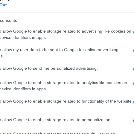
 Elf Beauty, i prodotti di Rhode, come il Peptide
Out
 presto disponibili in vari store Sephora in tutto
o accessibilità.
consents
o allow Google to enable storage related to advertising like cookies on
ato cosmetico
evice identifiers in apps.
 passaggio di proprietà; rappresenta un
o allow my user data to be sent to Google for online advertising
s.
cui i brand di bellezza vengono percepiti e
one tra celebrità e consumatori ha creato un
to allow Google to send me personalized advertising.
ermettersi di ignorare le opinioni e le
o allow Google to enable storage related to analytics like cookies on
ley Bieber, con la sua visione della bellezza, ha
evice identifiers in apps.
mostrando che un celebrity brand può avere un
o allow Google to enable storage related to functionality of the website
o allow Google to enable storage related to personalization.
 il nuovo management
o allow Google to enable storage related to security, including