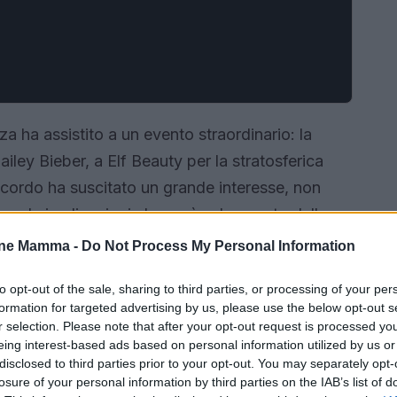
zza ha assistito a un evento straordinario: la
ley Bieber, a Elf Beauty per la stratosferica
accordo ha suscitato un grande interesse, non
per le implicazioni che avrà sul mercato della
le influencer più influenti della Generazione Z,
one Mamma -
Do Not Process My Personal Information
to cruciale per il settore.
to opt-out of the sale, sharing to third parties, or processing of your per
formation for targeted advertising by us, please use the below opt-out s
r selection. Please note that after your opt-out request is processed y
eing interest-based ads based on personal information utilized by us or
disclosed to third parties prior to your opt-out. You may separately opt-
losure of your personal information by third parties on the IAB’s list of