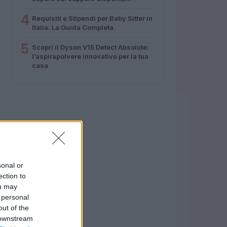
4
Requisiti e Stipendi per Baby Sitter in
Italia: La Guida Completa
5
Scopri il Dyson V15 Detect Absolute:
l’aspirapolvere innovativo per la tua
casa
sonal or
ection to
ou may
 personal
out of the
 downstream