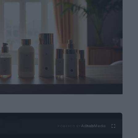
Ad
hub
Media
POWERED BY