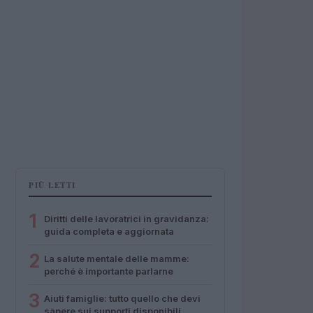
PIÙ LETTI
1
Diritti delle lavoratrici in gravidanza:
guida completa e aggiornata
2
La salute mentale delle mamme:
perché è importante parlarne
3
Aiuti famiglie: tutto quello che devi
sapere sui supporti disponibili