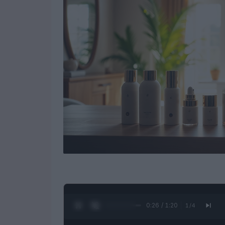
0:27 / 1:20
1
/
4