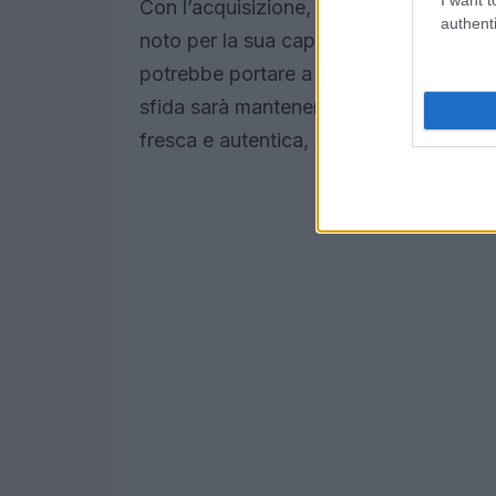
Con l’acquisizione, molti si chiedono 
authenti
noto per la sua capacità di innovare e 
potrebbe portare a nuove linee di prod
sfida sarà mantenere intatta l’identità
fresca e autentica, senza perdere il con