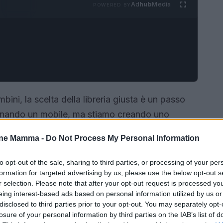
Ad
hub
Media
POWERED BY
ini, la scelta della libreria giusta è un passo
onando un mobile, ma stiamo creando uno
riosità e promuovere l’amore per la lettura. La
one Mamma -
Do Not Process My Personal Information
 e funzionale, in modo da adattarsi all’estetica
 dei più piccoli. Ma come possiamo scegliere il
to opt-out of the sale, sharing to third parties, or processing of your per
formation for targeted advertising by us, please use the below opt-out s
icato alla lettura e all’immaginazione?
r selection. Please note that after your opt-out request is processed y
eing interest-based ads based on personal information utilized by us or
disclosed to third parties prior to your opt-out. You may separately opt-
losure of your personal information by third parties on the IAB’s list of