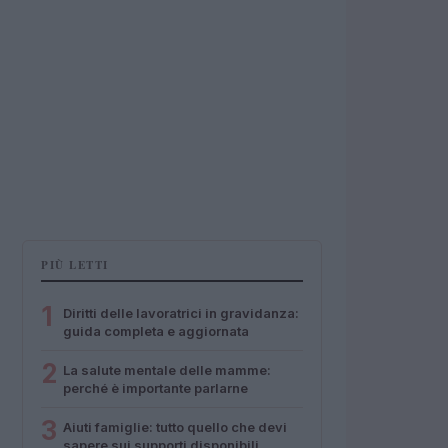
PIÙ LETTI
1
Diritti delle lavoratrici in gravidanza:
guida completa e aggiornata
2
La salute mentale delle mamme:
perché è importante parlarne
3
Aiuti famiglie: tutto quello che devi
sapere sui supporti disponibili