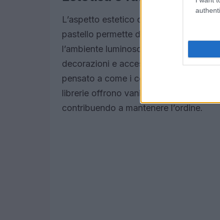
authenti
L’aspetto estetico della libreria non de
pastello permette di integrarla armoni
l’ambiente luminoso e aperto. Questo a
decorazioni e accessori che possono rif
pensato a come i colori possano influe
librerie offrono vani chiusi o cassetti, id
contribuendo a mantenere l’ordine.