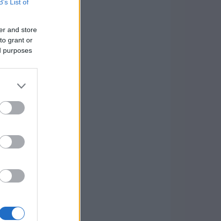
B’s List of
er and store
to grant or
ed purposes