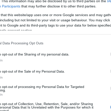
. This information may also be disclosed by us to third parties on the
IA
Participants
that may further disclose it to other third parties.
 that this website/app uses one or more Google services and may gath
including but not limited to your visit or usage behaviour. You may click 
 to Google and its third-party tags to use your data for below specifi
ogle consent section.
l Data Processing Opt Outs
o opt-out of the Sharing of my personal data.
In
o opt-out of the Sale of my Personal Data.
In
to opt-out of processing my Personal Data for Targeted
ella crescita dei bambini
ing.
In
elta di arredamento deve riflettere la loro
o opt-out of Collection, Use, Retention, Sale, and/or Sharing
ersonal Data that Is Unrelated with the Purposes for which it
reria ben progettata non solo mantiene i libri in
lected.