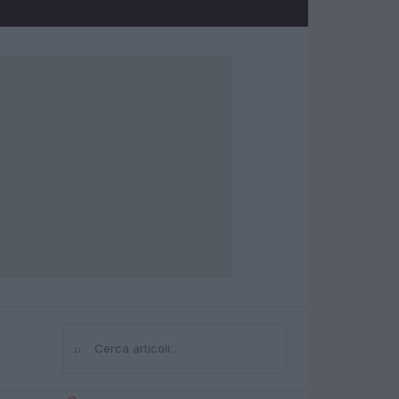
⌕
Cerca