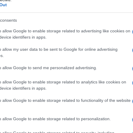
Out
di avventure, un rifugio dove esplorare mondi
plice libreria possa trasformarsi in un portale
consents
piani è cruciale: deve permettere ai bambini di
o allow Google to enable storage related to advertising like cookies on
ti, incoraggiando così il loro spirito indipendente.
evice identifiers in apps.
li sicuri, come il legno laccato o i pannelli MDF
o allow my user data to be sent to Google for online advertising
rantire un ambiente sicuro e stimolante.
s.
rtine esposte, è particolarmente adatta per i più
to allow Google to send me personalized advertising.
li e rende l’angolo lettura più invitante. In spazi
o allow Google to enable storage related to analytics like cookies on
erie a scaletta o i contenitori modulari possono
evice identifiers in apps.
tanze più ampie, possiamo realizzare un vero e
o allow Google to enable storage related to functionality of the website
peti e cuscini, per creare un’atmosfera
ergersi nella lettura.
o allow Google to enable storage related to personalization.
n equilibrio da trovare
o allow Google to enable storage related to security, including