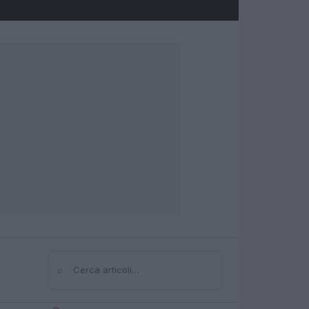
⌕
Cerca