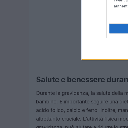
authenti
Salute e benessere duran
Durante la gravidanza, la salute della 
bambino. È importante seguire una dieta
acido folico, calcio e ferro. Inoltre, ma
altrettanto cruciale. L’attività fisica
gravidanza, può aiutare a ridurre lo str