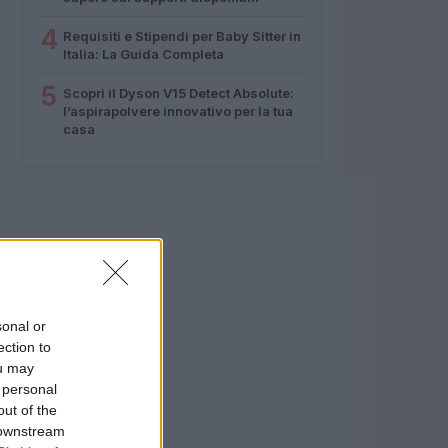
4
Requisiti e Stipendi per Baby Sitter in
Italia: La Guida Completa
5
Scopri il Dyson V15 Detect Absolute:
l’aspirapolvere innovativo per la tua
casa
sonal or
ection to
ou may
 personal
out of the
 downstream