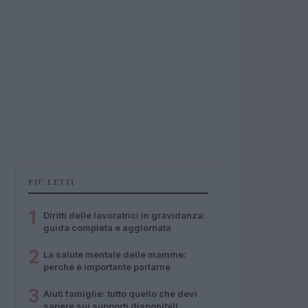
PIÙ LETTI
1
Diritti delle lavoratrici in gravidanza:
guida completa e aggiornata
2
La salute mentale delle mamme:
perché è importante parlarne
3
Aiuti famiglie: tutto quello che devi
sapere sui supporti disponibili