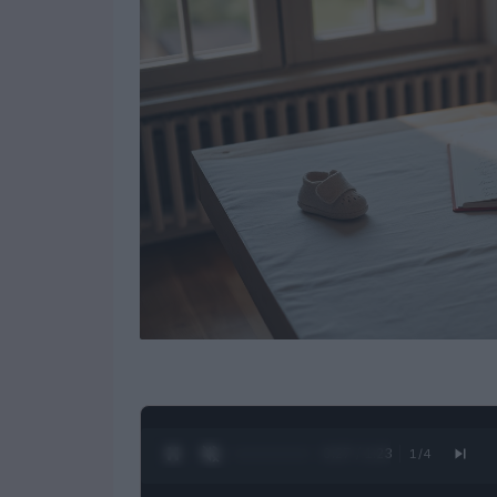
0:28 / 1:23
1
/
4