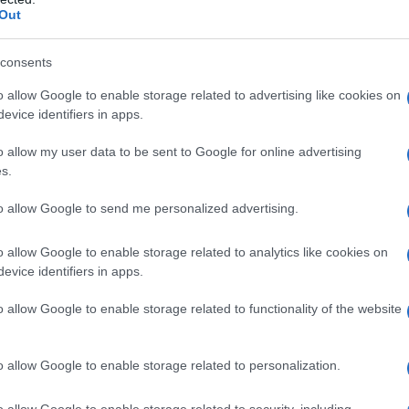
Out
ventiquattro settimane, è spesso considerato il
consents
o gravidanza tendono a diminuire e la donna
o allow Google to enable storage related to advertising like cookies on
nte questo periodo, è comune effettuare
evice identifiers in apps.
l bambino e per scoprire il sesso, se desiderato.
o allow my user data to be sent to Google for online advertising
s.
nquesima settimana fino al parto, è caratterizzato
to allow Google to send me personalized advertising.
da cambiamenti fisici più evidenti. In questa
 prendere decisioni riguardo al luogo e alle
o allow Google to enable storage related to analytics like cookies on
evice identifiers in apps.
o allow Google to enable storage related to functionality of the website
o allow Google to enable storage related to personalization.
o allow Google to enable storage related to security, including