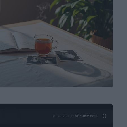
Ad
hub
Media
POWERED BY