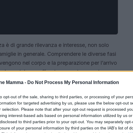
za è di grande rilevanza e interesse, non solo
miglie in generale. Comprendere le diverse fasi
vengono nel corpo e la preparazione per l’arrivo
ondamentale per affrontare questa avventura con
 offre informazioni pratiche e utili per
one Mamma -
Do Not Process My Personal Information
gio unico.
to opt-out of the sale, sharing to third parties, or processing of your per
formation for targeted advertising by us, please use the below opt-out s
r selection. Please note that after your opt-out request is processed y
eing interest-based ads based on personal information utilized by us or
disclosed to third parties prior to your opt-out. You may separately opt-
losure of your personal information by third parties on the IAB’s list of