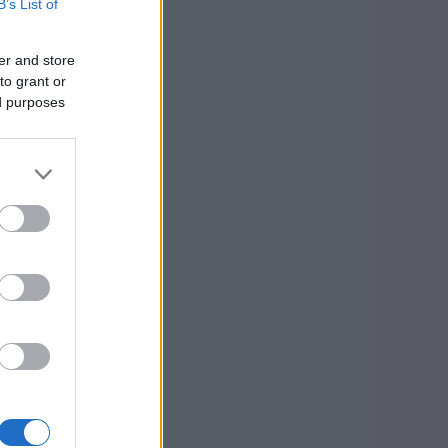
B’s List of
er and store
to grant or
ed purposes