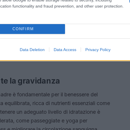
cation functionality and fraud prevention, and other user protection.
CONFIRM
Data Deletion
Data Access
Privacy Policy
te la gravidanza
madre è fondamentale per il benessere del
 equilibrata, ricca di nutrienti essenziali come
ntenere un adeguato livello di idratazione è
 moderata, come passeggiate e yoga per
ess e migliorare la circolazione sanguigna.