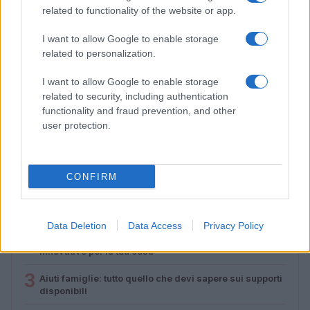
related to functionality of the website or app.
I want to allow Google to enable storage
related to personalization.
Codacons denuncia: i problemi che affliggono la Sicilia
I want to allow Google to enable storage
tra carburanti, spiagge e incendi
related to security, including authentication
Matteo Pellegrino · 25 Lug 2026
functionality and fraud prevention, and other
user protection.
PIÙ LETTI
CONFIRM
1
Diritti delle lavoratrici in gravidanza: guida completa e
aggiornata
Data Deletion
Data Access
Privacy Policy
2
Scopri il Dyson V15 Detect Absolute: l’aspirapolvere
innovativo per la tua casa
3
Aiuti famiglie: tutto quello che devi sapere sui supporti
disponibili