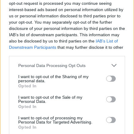
NEWS E ATTUALITÀ
opt-out request is processed you may continue seeing
interest-based ads based on personal information utilized by
us or personal information disclosed to third parties prior to
your opt-out. You may separately opt-out of the further
disclosure of your personal information by third parties on the
IAB’s list of downstream participants. This information may
also be disclosed by us to third parties on the
IAB’s List of
Downstream Participants
that may further disclose it to other
third parties.
Please note that this website/app uses one or more Google
Personal Data Processing Opt Outs
services and may gather and store information including but
not limited to your visit or usage behaviour. You may click to
I want to opt-out of the Sharing of my
personal data.
grant or deny consent to Google and its third-party tags to
Cinemadamare a Nova Siri e Grumento Nova: Cultura,
Opted In
use your data for below specified purposes in below Google
Formazione e Inclusione
consent section.
I want to opt-out of the Sale of my
Beatrice Bonaventura · 10 Ago 2026
Personal Data.
Opted In
NEWS E ATTUALITÀ
I want to opt-out of processing my
Personal Data for Targeted Advertising.
Opted In