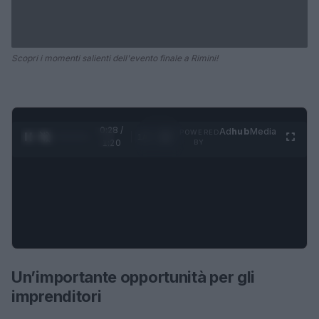
Scopri i momenti salienti dell'evento finale a Rimini!
0:29 /
Ad
hub
Media
POWERED
1
/
4
1:20
BY
Un’importante opportunità per gli
imprenditori