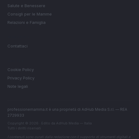
Salute e Benessere
Consigli per le Mamme
Relazioni e Famiglia
MAGAZINE
Contattaci
LEGALE
Cookie Policy
Privacy Policy
Note legali
professionemamma.it è una proprietà di AdHub Media S.r.l. — REA
2729933
Copyright © 2026 · Edito da AdHub Media — Italia
Tutti i diritti riservati
I contenuti sono curati dalla redazione con il supporto di strumenti digitali e