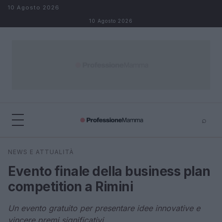
Salta al contenuto
10 Agosto 2026
10 Agosto 2026
⌕
×
⌕
NEWS E ATTUALITÀ
Cerca
Evento finale della business plan
competition a Rimini
Un evento gratuito per presentare idee innovative e
vincere premi significativi