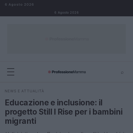
Salta al contenuto
6 Agosto 2026
6 Agosto 2026
⌕
×
⌕
NEWS E ATTUALITÀ
Cerca
Educazione e inclusione: il
progetto Still I Rise per i bambini
migranti