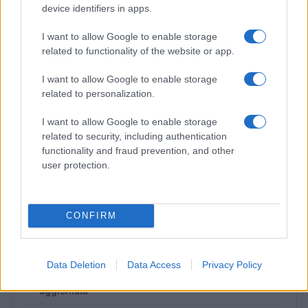
device identifiers in apps.
I want to allow Google to enable storage
related to functionality of the website or app.
I want to allow Google to enable storage
related to personalization.
I want to allow Google to enable storage
related to security, including authentication
functionality and fraud prevention, and other
Lamezia International Film Fest: arte e cultura si
user protection.
incontrano in Calabria
Camilla Pellegrini · 16 Lug 2026
CONFIRM
PIÙ LETTI
Data Deletion
Data Access
Privacy Policy
1
Diritti delle lavoratrici in gravidanza: guida completa e
aggiornata