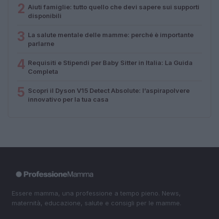
2
Aiuti famiglie: tutto quello che devi sapere sui supporti
disponibili
3
La salute mentale delle mamme: perché è importante
parlarne
4
Requisiti e Stipendi per Baby Sitter in Italia: La Guida
Completa
5
Scopri il Dyson V15 Detect Absolute: l’aspirapolvere
innovativo per la tua casa
Essere mamma, una professione a tempo pieno. News,
maternità, educazione, salute e consigli per le mamme.