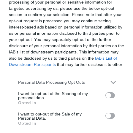
processing of your personal or sensitive information for
targeted advertising by us, please use the below opt-out
section to confirm your selection. Please note that after your
Continua a leggere
opt-out request is processed you may continue seeing
interest-based ads based on personal information utilized by
us or personal information disclosed to third parties prior to
NEWS E ATTUALITÀ
your opt-out. You may separately opt-out of the further
disclosure of your personal information by third parties on the
IAB’s list of downstream participants. This information may
also be disclosed by us to third parties on the
IAB’s List of
Downstream Participants
that may further disclose it to other
third parties.
Please note that this website/app uses one or more Google
Personal Data Processing Opt Outs
services and may gather and store information including but
not limited to your visit or usage behaviour. You may click to
I want to opt-out of the Sharing of my
personal data.
grant or deny consent to Google and its third-party tags to
Opted In
use your data for below specified purposes in below Google
consent section.
I want to opt-out of the Sale of my
ICA Milano presenta mostre, concerti e letture per
Personal Data.
Opted In
l’autunno 2026
Matteo Pellegrino · 6 Ago 2026