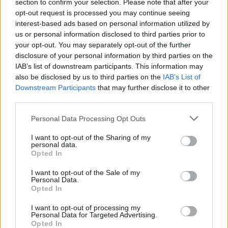
section to confirm your selection. Please note that after your
dagli esami, il caso ha riacceso l’attenzione sulle
opt-out request is processed you may continue seeing
tensioni che possono esplodere in ambito
interest-based ads based on personal information utilized by
us or personal information disclosed to third parties prior to
domestico e sulle difficoltà di riconoscere segnali di
your opt-out. You may separately opt-out of the further
rischio prima che sfocino in violenza estrema.
disclosure of your personal information by third parties on the
IAB’s list of downstream participants. This information may
also be disclosed by us to third parties on the
IAB’s List of
Downstream Participants
that may further disclose it to other
AUTORE
third parties.
Matteo Pellegrino
Please note that this website/app uses one or more Google
Personal Data Processing Opt Outs
Matteo Pellegrino ha organizzato una sfilata
services and may gather and store information including but
pop-up nei vicoli del Quartieri Spagnoli per
not limited to your visit or usage behaviour. You may click to
I want to opt-out of the Sharing of my
promuovere giovani designer; è editorialista
personal data.
grant or deny consent to Google and its third-party tags to
moda che cura rubriche su artigianato e
Opted In
use your data for below specified purposes in below Google
tendenze locali. Nato a Napoli, conserva
consent section.
I want to opt-out of the Sale of my
bozze di pattern e appunti presi nelle sartorie
Personal Data.
di via Toledo.
Opted In
I want to opt-out of processing my
Personal Data for Targeted Advertising.
Opted In