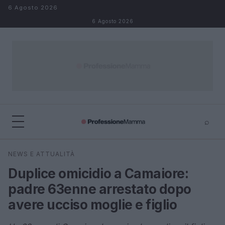
Salta al contenuto
6 Agosto 2026
6 Agosto 2026
⌕
×
⌕
NEWS E ATTUALITÀ
Cerca
Duplice omicidio a Camaiore:
padre 63enne arrestato dopo
avere ucciso moglie e figlio