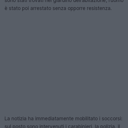
sono stati trovati nel giardino dell’abitazione; l’uomo
è stato poi arrestato senza opporre resistenza.
La notizia ha immediatamente mobilitato i soccorsi:
sul posto sono intervenuti i carabinieri, la polizia, il