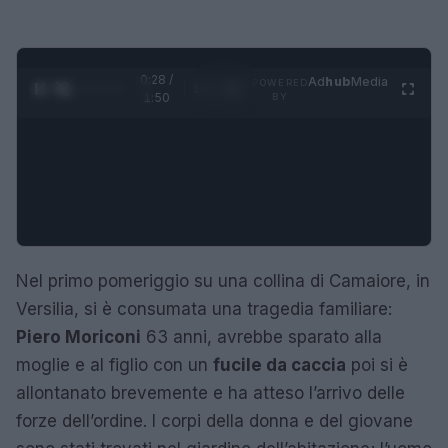
0:29 /
Ad
hub
Media
POWERED
1
/
4
1:50
BY
Nel primo pomeriggio su una collina di Camaiore, in
Versilia, si è consumata una tragedia familiare:
Piero Moriconi
63 anni, avrebbe sparato alla
moglie e al figlio con un
fucile da caccia
poi si è
allontanato brevemente e ha atteso l’arrivo delle
forze dell’ordine. I corpi della donna e del giovane