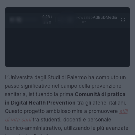
0:29 /
Ad
hub
Media
POWERED
1
/
4
1:20
BY
L’Università degli Studi di Palermo ha compiuto un
passo significativo nel campo della prevenzione
sanitaria, istituendo la prima
Comunità di pratica
in Digital Health Prevention
tra gli atenei italiani.
Questo progetto ambizioso mira a promuovere
stili
di vita sani
tra studenti, docenti e personale
tecnico-amministrativo, utilizzando le più avanzate