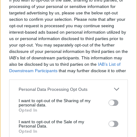
If you wish to opt-out of the sale, sharing to third parties, or
reportage clinici e un quaderno con disegni
processing of your personal or sensitive information for
esplicativi per pazienti.
targeted advertising by us, please use the below opt-out
section to confirm your selection. Please note that after your
opt-out request is processed you may continue seeing
interest-based ads based on personal information utilized by
us or personal information disclosed to third parties prior to
your opt-out. You may separately opt-out of the further
disclosure of your personal information by third parties on the
IAB’s list of downstream participants. This information may
also be disclosed by us to third parties on the
IAB’s List of
Downstream Participants
that may further disclose it to other
third parties.
Please note that this website/app uses one or more Google
Personal Data Processing Opt Outs
services and may gather and store information including but
not limited to your visit or usage behaviour. You may click to
I want to opt-out of the Sharing of my
personal data.
grant or deny consent to Google and its third-party tags to
Opted In
use your data for below specified purposes in below Google
consent section.
I want to opt-out of the Sale of my
Personal Data.
Opted In