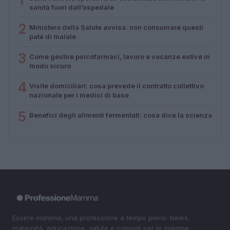
sanità fuori dall’ospedale
2
Ministero della Salute avvisa: non consumare questi
paté di maiale
3
Come gestire psicofarmaci, lavoro e vacanze estive in
modo sicuro
4
Visite domiciliari: cosa prevede il contratto collettivo
nazionale per i medici di base
5
Benefici degli alimenti fermentati: cosa dice la scienza
Essere mamma, una professione a tempo pieno. News,
maternità, educazione, salute e consigli per le mamme.