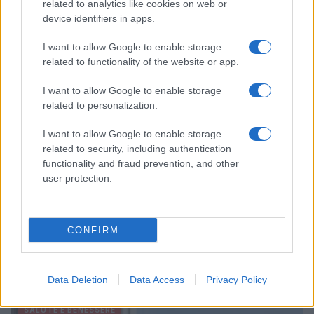
related to analytics like cookies on web or
sanità fuori dall’ospedale
device identifiers in apps.
Matteo Pellegrino · 8 Ago 2026
I want to allow Google to enable storage
SALUTE E BENESSERE
related to functionality of the website or app.
I want to allow Google to enable storage
related to personalization.
I want to allow Google to enable storage
related to security, including authentication
functionality and fraud prevention, and other
user protection.
CONFIRM
Ministero della Salute avvisa: non consumare questi
paté di maiale
Roberto Capelli · 8 Ago 2026
Data Deletion
Data Access
Privacy Policy
SALUTE E BENESSERE