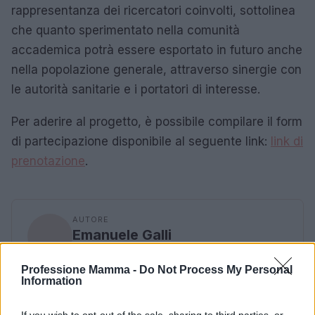
rappresentanza dei ricercatori coinvolti, sottolinea
che quanto sperimentato nella comunità
accademica potrà essere esportato in futuro anche
nella popolazione generale, attraverso sinergie con
le autorità sanitarie e i portatori di interesse.
Per aderire al progetto, è possibile compilare il form
di partecipazione disponibile al seguente link:
link di
prenotazione
.
AUTORE
Emanuele Galli
Emanuele Galli, partenopeo, ricorda un
Professione Mamma -
incontro a Capodichino con volontari sanitari
Do Not Process My Personal
Information
che lo spinse a spiegare procedure
complesse in modo semplice. In redazione
adotta tono creativo e diretto, porta