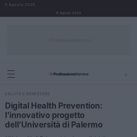
Salta al contenuto
8 Agosto 2026
8 Agosto 2026
⌕
×
⌕
SALUTE E BENESSERE
Cerca
Digital Health Prevention:
l’innovativo progetto
dell’Università di Palermo