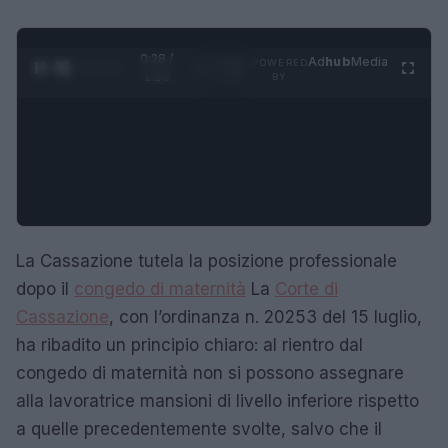
0:29 /
Ad
hub
Media
POWERED
1
/
4
1:23
BY
La Cassazione tutela la posizione professionale
dopo il
congedo di maternità
La
Corte di
Cassazione
, con l’ordinanza n. 20253 del 15 luglio,
ha ribadito un principio chiaro: al rientro dal
congedo di maternità non si possono assegnare
alla lavoratrice mansioni di livello inferiore rispetto
a quelle precedentemente svolte, salvo che il