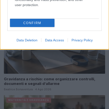
Camilla Pellegrini · 5 Ago 2026
user protection.
MATERNITÀ E GRAVIDANZA
CONFIRM
Data Deletion
Data Access
Privacy Policy
Gravidanza a rischio: come organizzare controlli,
documenti e segnali d’allarme
Beatrice Bonaventura · 4 Ago 2026
MATERNITÀ E GRAVIDANZA