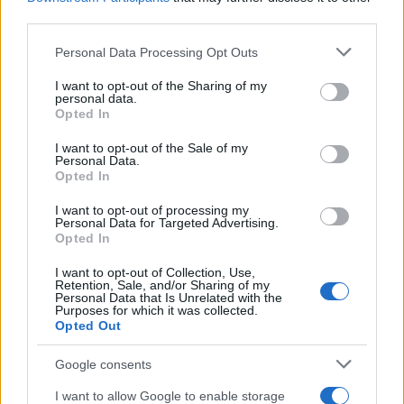
AiAdhubMedia
third parties.
Please note that this website/app uses one or more Google
Personal Data Processing Opt Outs
services and may gather and store information including but
not limited to your visit or usage behaviour. You may click to
I want to opt-out of the Sharing of my
personal data.
grant or deny consent to Google and its third-party tags to
Opted In
use your data for below specified purposes in below Google
consent section.
I want to opt-out of the Sale of my
Personal Data.
Opted In
I want to opt-out of processing my
Personal Data for Targeted Advertising.
Opted In
I want to opt-out of Collection, Use,
Retention, Sale, and/or Sharing of my
Personal Data that Is Unrelated with the
Purposes for which it was collected.
Opted Out
Google consents
I want to allow Google to enable storage