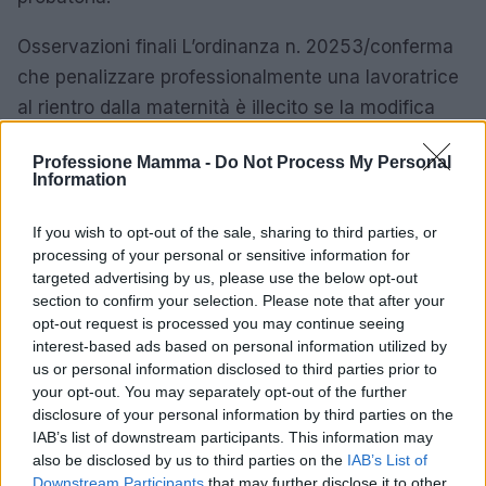
Osservazioni finali L’ordinanza n. 20253/conferma
che penalizzare professionalmente una lavoratrice
al rientro dalla maternità è illecito se la modifica
non è adeguatamente motivata e documentata. Le
Professione Mamma -
Do Not Process My Personal
imprese dovranno rafforzare le procedure interne e
Information
la raccolta di evidenze; le lavoratrici, a loro volta,
avranno dalla giurisprudenza un utile precedente
If you wish to opt-out of the sale, sharing to third parties, or
processing of your personal or sensitive information for
per tutelare retri e carriera. Resta comunque aperta
targeted advertising by us, please use the below opt-out
la strada a futuri pronunciamenti che affineranno i
section to confirm your selection. Please note that after your
criteri di prova e i confini tra esigenze
opt-out request is processed you may continue seeing
interest-based ads based on personal information utilized by
organizzative legittime e divieto di
us or personal information disclosed to third parties prior to
demansionamento.
your opt-out. You may separately opt-out of the further
disclosure of your personal information by third parties on the
IAB’s list of downstream participants. This information may
also be disclosed by us to third parties on the
IAB’s List of
AUTORE
Downstream Participants
that may further disclose it to other