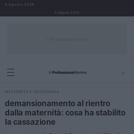
Salta al contenuto
6 Agosto 2026
6 Agosto 2026
⌕
×
⌕
MATERNITÀ E GRAVIDANZA
Cerca
demansionamento al rientro
dalla maternità: cosa ha stabilito
la cassazione