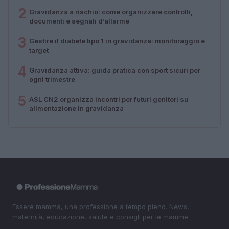
2
Gravidanza a rischio: come organizzare controlli,
documenti e segnali d’allarme
3
Gestire il diabete tipo 1 in gravidanza: monitoraggio e
target
4
Gravidanza attiva: guida pratica con sport sicuri per
ogni trimestre
5
ASL CN2 organizza incontri per futuri genitori su
alimentazione in gravidanza
Essere mamma, una professione a tempo pieno. News,
maternità, educazione, salute e consigli per le mamme.