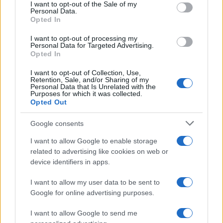
consent section.
I want to opt-out of the Sale of my
Personal Data.
Opted In
I want to opt-out of processing my
Personal Data for Targeted Advertising.
ICA Milano presenta mostre, concerti e letture per
Opted In
l’autunno 2026
Matteo Pellegrino · 6 Ago 2026
I want to opt-out of Collection, Use,
Retention, Sale, and/or Sharing of my
Personal Data that Is Unrelated with the
NEWS E ATTUALITÀ
Purposes for which it was collected.
Opted Out
Google consents
I want to allow Google to enable storage
related to advertising like cookies on web or
device identifiers in apps.
I want to allow my user data to be sent to
Google for online advertising purposes.
I want to allow Google to send me