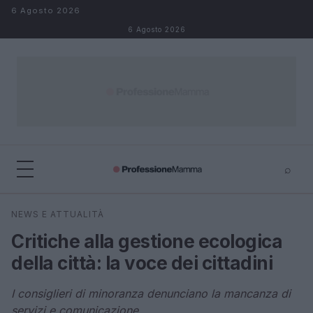
Salta al contenuto
6 Agosto 2026
6 Agosto 2026
⌕
×
⌕
NEWS E ATTUALITÀ
Cerca
Critiche alla gestione ecologica
della città: la voce dei cittadini
I consiglieri di minoranza denunciano la mancanza di
servizi e comunicazione