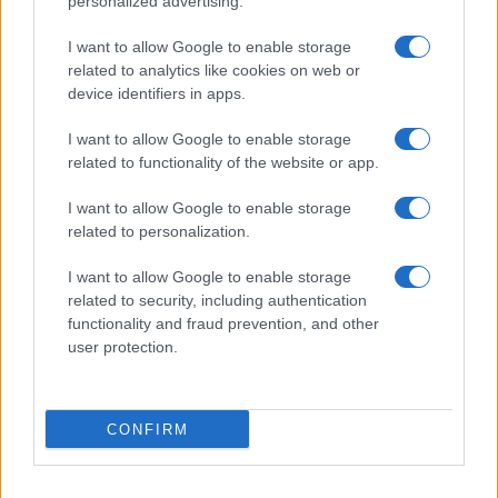
personalized advertising.
Codacons denuncia: i problemi che affliggono la Sicilia
tra carburanti, spiagge e incendi
I want to allow Google to enable storage
Matteo Pellegrino · 25 Lug 2026
related to analytics like cookies on web or
device identifiers in apps.
NEWS E ATTUALITÀ
I want to allow Google to enable storage
related to functionality of the website or app.
I want to allow Google to enable storage
related to personalization.
I want to allow Google to enable storage
related to security, including authentication
functionality and fraud prevention, and other
user protection.
Lamezia International Film Fest: arte e cultura si
CONFIRM
incontrano in Calabria
Camilla Pellegrini · 16 Lug 2026