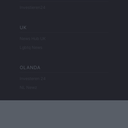
Investieren24
UK
News Hub UK
Lgbtq News
OLANDA
Investeren 24
NL Newz