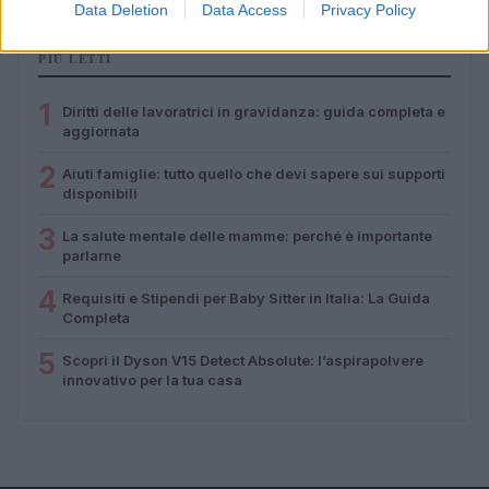
Data Deletion
Data Access
Privacy Policy
PIÙ LETTI
1
Diritti delle lavoratrici in gravidanza: guida completa e
aggiornata
2
Aiuti famiglie: tutto quello che devi sapere sui supporti
disponibili
3
La salute mentale delle mamme: perché è importante
parlarne
4
Requisiti e Stipendi per Baby Sitter in Italia: La Guida
Completa
5
Scopri il Dyson V15 Detect Absolute: l’aspirapolvere
innovativo per la tua casa