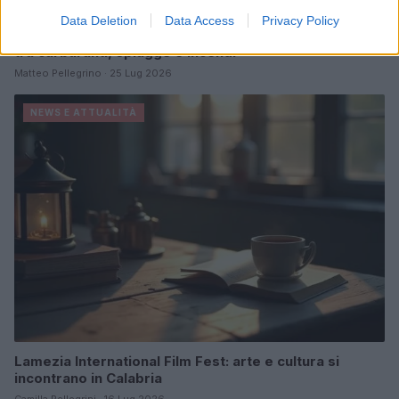
Data Deletion
Data Access
Privacy Policy
Codacons denuncia: i problemi che affliggono la Sicilia
tra carburanti, spiagge e incendi
Matteo Pellegrino · 25 Lug 2026
NEWS E ATTUALITÀ
Lamezia International Film Fest: arte e cultura si
incontrano in Calabria
Camilla Pellegrini · 16 Lug 2026