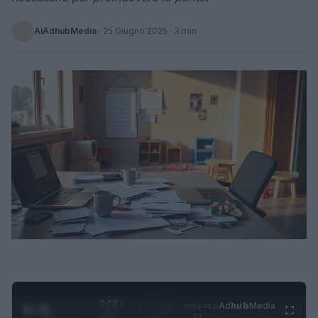
AiAdhubMedia
·
25 Giugno 2025
· 3 min
0:29 /
Ad
hub
Media
POWERED
1
/
4
1:21
BY