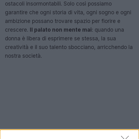
ostacoli insormontabili. Solo così possiamo
garantire che ogni storia di vita, ogni sogno e ogni
ambizione possano trovare spazio per fiorire e
crescere.
Il palato non mente mai
: quando una
donna è libera di esprimere se stessa, la sua
creatività e il suo talento sbocciano, arricchendo la
nostra società.