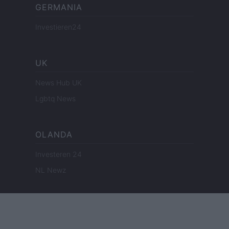
GERMANIA
Investieren24
UK
News Hub UK
Lgbtq News
OLANDA
Investeren 24
NL Newz