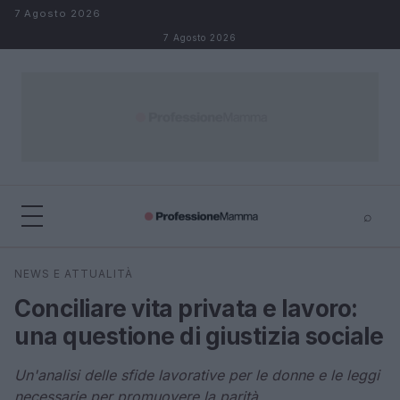
Salta al contenuto
7 Agosto 2026
7 Agosto 2026
⌕
×
⌕
NEWS E ATTUALITÀ
Cerca
Conciliare vita privata e lavoro:
una questione di giustizia sociale
Un'analisi delle sfide lavorative per le donne e le leggi
necessarie per promuovere la parità.