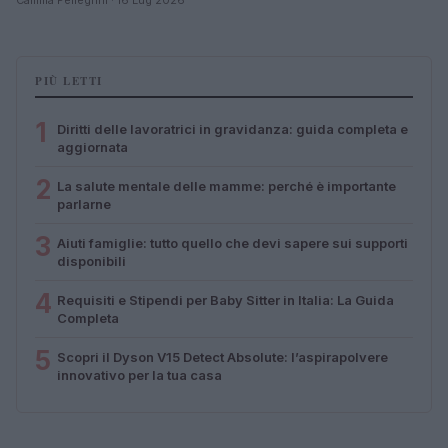
PIÙ LETTI
1
Diritti delle lavoratrici in gravidanza: guida completa e
aggiornata
2
La salute mentale delle mamme: perché è importante
parlarne
3
Aiuti famiglie: tutto quello che devi sapere sui supporti
disponibili
4
Requisiti e Stipendi per Baby Sitter in Italia: La Guida
Completa
5
Scopri il Dyson V15 Detect Absolute: l’aspirapolvere
innovativo per la tua casa