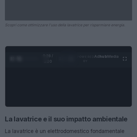
Scopri come ottimizzare l'uso della lavatrice per risparmiare energia.
0:28 /
Ad
hub
Media
POWERED
1
/
4
1:20
BY
La lavatrice e il suo impatto ambientale
La lavatrice è un elettrodomestico fondamentale