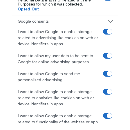
Purposes for which it was collected.
Opted Out
Vacanze con bambini: guida pratica a farmaci,
documenti e benessere
Google consents
Roberto Capelli · 23 Lug 2026
I want to allow Google to enable storage
related to advertising like cookies on web or
device identifiers in apps.
PIÙ LETTI
I want to allow my user data to be sent to
1
Solitudine materna: come riconoscerla e cosa fare
Google for online advertising purposes.
I want to allow Google to send me
2
Guida al rientro al lavoro dopo maternità: equilibrio
personalized advertising.
reale
3
Vacanze con bambini: guida pratica a farmaci,
I want to allow Google to enable storage
documenti e benessere
related to analytics like cookies on web or
device identifiers in apps.
4
Ricetta facile e veloce per maccheroncini con crema di
piselli e basilico per bambini
I want to allow Google to enable storage
related to functionality of the website or app.
5
Come proteggere il legame con i propri figli dallo
stress lavorativo