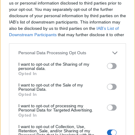
us or personal information disclosed to third parties prior to
your opt-out. You may separately opt-out of the further
disclosure of your personal information by third parties on the
IAB’s list of downstream participants. This information may
also be disclosed by us to third parties on the
IAB’s List of
Downstream Participants
that may further disclose it to other
Guida al rientro al lavoro dopo maternità: equilibrio
third parties.
reale
Matteo Pellegrino · 25 Lug 2026
Please note that this website/app uses one or more Google
Personal Data Processing Opt Outs
services and may gather and store information including but
CONSIGLI PER LE MAMME
not limited to your visit or usage behaviour. You may click to
I want to opt-out of the Sharing of my
personal data.
grant or deny consent to Google and its third-party tags to
Opted In
use your data for below specified purposes in below Google
consent section.
I want to opt-out of the Sale of my
Personal Data.
Opted In
I want to opt-out of processing my
Personal Data for Targeted Advertising.
Opted In
I want to opt-out of Collection, Use,
Retention, Sale, and/or Sharing of my
Personal Data that Is Unrelated with the