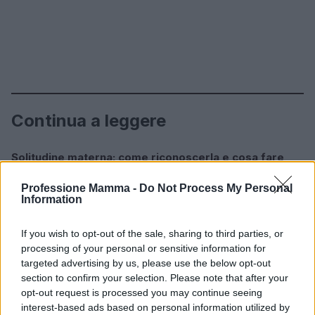
Continua a leggere
Solitudine materna: come riconoscerla e cosa fare
CONSIGLI PER LE MAMME
Roberto Capelli · 6 Ago 2026
Professione Mamma -
Do Not Process My Personal
Information
CONSIGLI PER LE MAMME
If you wish to opt-out of the sale, sharing to third parties, or
processing of your personal or sensitive information for
targeted advertising by us, please use the below opt-out
section to confirm your selection. Please note that after your
opt-out request is processed you may continue seeing
interest-based ads based on personal information utilized by