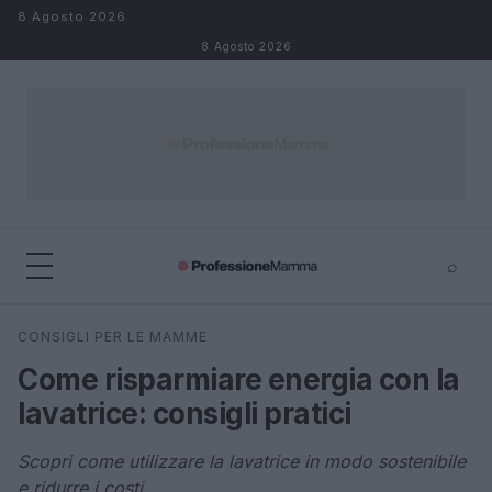
Salta al contenuto
8 Agosto 2026
8 Agosto 2026
⌕
×
⌕
CONSIGLI PER LE MAMME
Cerca
Come risparmiare energia con la
lavatrice: consigli pratici
Scopri come utilizzare la lavatrice in modo sostenibile
e ridurre i costi