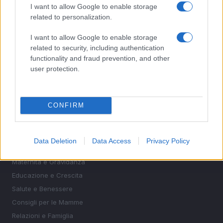
I want to allow Google to enable storage
related to personalization.
I want to allow Google to enable storage
related to security, including authentication
functionality and fraud prevention, and other
user protection.
Essere mamma, una professione a tempo pieno. News,
maternità, educazione, salute e consigli per le mamme.
CONFIRM
SEZIONI
Data Deletion
Data Access
Privacy Policy
News e Attualità
Maternità e Gravidanza
Educazione e Crescita
Salute e Benessere
Consigli per le Mamme
Relazioni e Famiglia