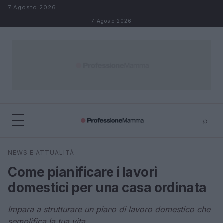
Salta al contenuto
7 Agosto 2026
7 Agosto 2026
⌕
×
⌕
NEWS E ATTUALITÀ
Cerca
Come pianificare i lavori
domestici per una casa ordinata
Impara a strutturare un piano di lavoro domestico che
semplifica la tua vita.