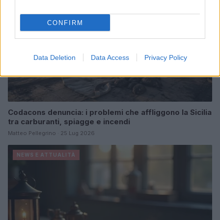
CONFIRM
Data Deletion
Data Access
Privacy Policy
Codacons denuncia: i problemi che affliggono la Sicilia
tra carburanti, spiagge e incendi
Matteo Pellegrino · 25 Lug 2026
NEWS E ATTUALITÀ