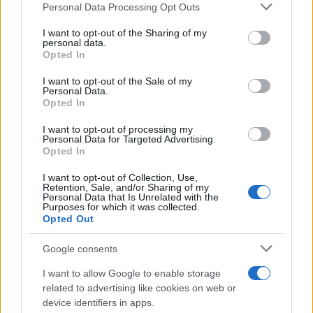
Please note that this website/app uses one or more Google
Personal Data Processing Opt Outs
services and may gather and store information including but
not limited to your visit or usage behaviour. You may click to
I want to opt-out of the Sharing of my
personal data.
grant or deny consent to Google and its third-party tags to
Opted In
use your data for below specified purposes in below Google
consent section.
I want to opt-out of the Sale of my
Personal Data.
Opted In
I want to opt-out of processing my
Personal Data for Targeted Advertising.
Opted In
I want to opt-out of Collection, Use,
Retention, Sale, and/or Sharing of my
Personal Data that Is Unrelated with the
Purposes for which it was collected.
Opted Out
Google consents
I want to allow Google to enable storage
related to advertising like cookies on web or
Continua a leggere
device identifiers in apps.