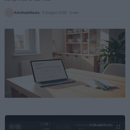
AiAdhubMedia
·
3 Giugno 2025
· 3 min
0:29 /
Ad
hub
Media
POWERED
1
/
4
1:50
BY