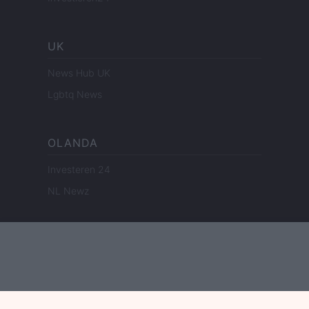
UK
News Hub UK
Lgbtq News
OLANDA
Investeren 24
NL Newz