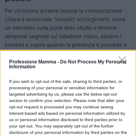
Per chi lavora durante l’estate la comunicazione
chiara è essenziale. Semplici accorgimenti, come
un semaforo sulla porta dello studio o finestre
temporali segnate sul tabellone visivo, aiutano i
bambini a capire quando la presenza è possibile e
quando invece è necessario rispettare la
concentrazione. Compensate le ore di lavoro con
Professione Mamma -
Do Not Process My Personal
Information
momenti di qualità: mezz’ora di gioco intenso o una
lettura insieme sono più efficaci di tante pause
If you wish to opt-out of the sale, sharing to third parties, or
frammentate.
processing of your personal or sensitive information for
targeted advertising by us, please use the below opt-out
section to confirm your selection. Please note that after your
Rituale di chiusura
opt-out request is processed you may continue seeing
Concludere la giornata con un piccolo rito
interest-based ads based on personal information utilized by
us or personal information disclosed to third parties prior to
condiviso – una camminata serale, una canzone, la
your opt-out. You may separately opt-out of the further
lettura di due pagine – segnala ai bambini che il
disclosure of your personal information by third parties on the