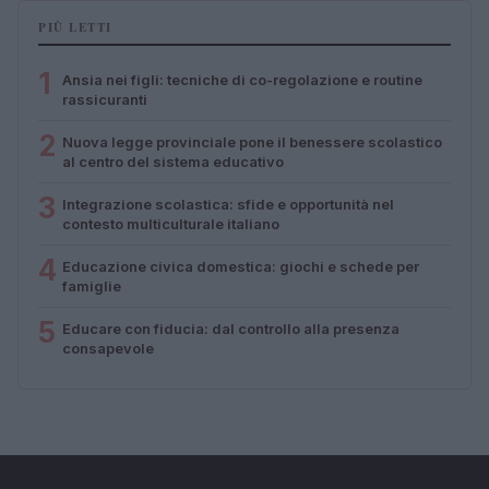
PIÙ LETTI
1
Ansia nei figli: tecniche di co-regolazione e routine
rassicuranti
2
Nuova legge provinciale pone il benessere scolastico
al centro del sistema educativo
3
Integrazione scolastica: sfide e opportunità nel
contesto multiculturale italiano
4
Educazione civica domestica: giochi e schede per
famiglie
5
Educare con fiducia: dal controllo alla presenza
consapevole