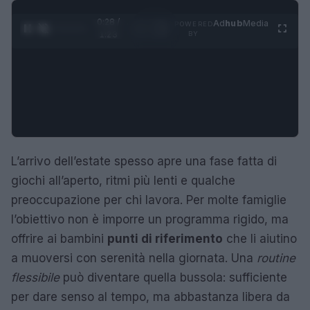
0:29 /
Ad
hub
Media
POWERED
1
/
4
1:23
BY
L’arrivo dell’estate spesso apre una fase fatta di
giochi all’aperto, ritmi più lenti e qualche
preoccupazione per chi lavora. Per molte famiglie
l’obiettivo non è imporre un programma rigido, ma
offrire ai bambini
punti di riferimento
che li aiutino
a muoversi con serenità nella giornata. Una
routine
flessibile
può diventare quella bussola: sufficiente
per dare senso al tempo, ma abbastanza libera da