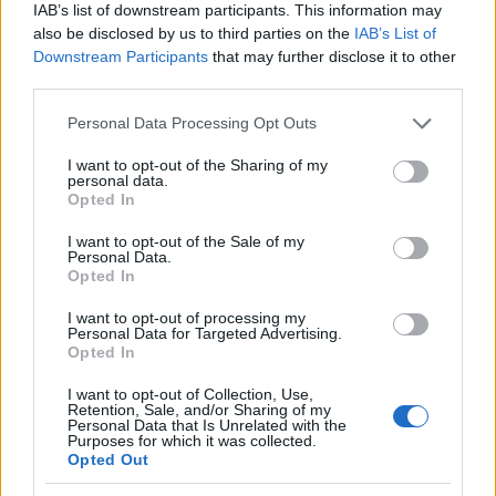
tempo dell’attività è terminato e quello dell’affetto
IAB’s list of downstream participants. This information may
also be disclosed by us to third parties on the
IAB’s List of
inizia. Queste piccole pratiche rinforzano il legame
Downstream Participants
that may further disclose it to other
e rendono i cambi di stato emotivo meno difficili.
third parties.
Please note that this website/app uses one or more Google
Con una
routine estiva
pensata in modo flessibile
Personal Data Processing Opt Outs
services and may gather and store information including but
diventa possibile un’estate più serena: non si tratta
not limited to your visit or usage behaviour. You may click to
I want to opt-out of the Sharing of my
personal data.
di eliminare il gioco o il riposo, ma di offrire ai
grant or deny consent to Google and its third-party tags to
Opted In
use your data for below specified purposes in below Google
bambini strumenti per orientarsi e,
consent section.
I want to opt-out of the Sale of my
contemporaneamente, garantire ai genitori la
Personal Data.
possibilità di lavorare e ricaricarsi. L’obiettivo è
Opted In
costruire giorni che siano insieme prevedibili e
I want to opt-out of processing my
Personal Data for Targeted Advertising.
liberi, ricchi di esperienze semplici che restano.
Opted In
I want to opt-out of Collection, Use,
Retention, Sale, and/or Sharing of my
Personal Data that Is Unrelated with the
AUTORE
Purposes for which it was collected.
Matteo Pellegrino
Opted Out
Matteo Pellegrino ha organizzato una sfilata