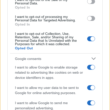
Personal Data.
Opted In
I want to opt-out of processing my
Guida al caldo per gravidanza e infanzia: prevenire
Personal Data for Targeted Advertising.
disidratazione e colpi di calore
Opted In
Camilla Pellegrini · 5 Ago 2026
I want to opt-out of Collection, Use,
Retention, Sale, and/or Sharing of my
Personal Data that Is Unrelated with the
MATERNITÀ E GRAVIDANZA
Purposes for which it was collected.
Opted Out
Google consents
I want to allow Google to enable storage
related to advertising like cookies on web or
device identifiers in apps.
I want to allow my user data to be sent to
Google for online advertising purposes.
I want to allow Google to send me
personalized advertising.
Gravidanza a rischio: come organizzare controlli,