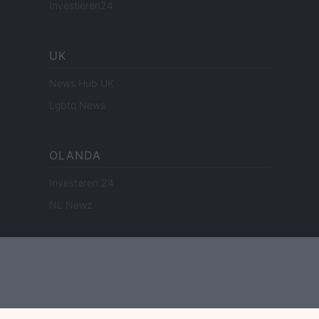
Investieren24
UK
News Hub UK
Lgbtq News
OLANDA
Investeren 24
NL Newz