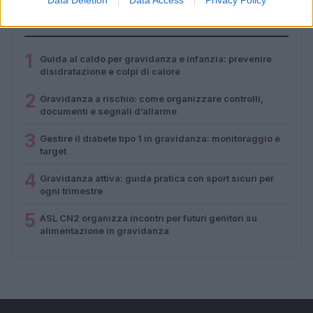
Data Deletion
Data Access
Privacy Policy
PIÙ LETTI
1
Guida al caldo per gravidanza e infanzia: prevenire
disidratazione e colpi di calore
2
Gravidanza a rischio: come organizzare controlli,
documenti e segnali d’allarme
3
Gestire il diabete tipo 1 in gravidanza: monitoraggio e
target
4
Gravidanza attiva: guida pratica con sport sicuri per
ogni trimestre
5
ASL CN2 organizza incontri per futuri genitori su
alimentazione in gravidanza