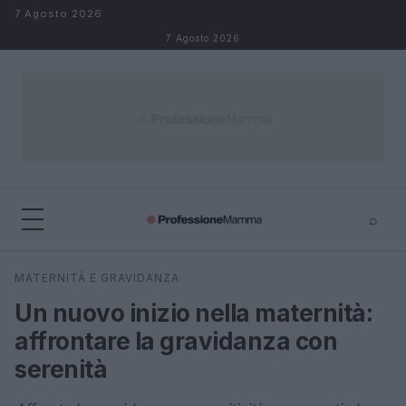
Salta al contenuto
7 Agosto 2026
7 Agosto 2026
⌕
×
⌕
MATERNITÀ E GRAVIDANZA
Cerca
Un nuovo inizio nella maternità:
affrontare la gravidanza con
serenità