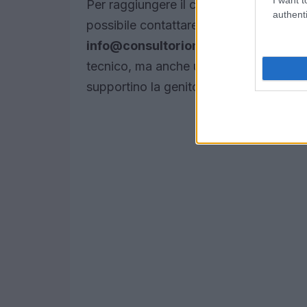
Per raggiungere il consultorio: sede in 
authenti
possibile contattare il numero
02.40.7
info@consultoriomancinelli.it
. Quest
tecnico, ma anche un punto di riferime
supportino la genitorialità nelle fasi inizi