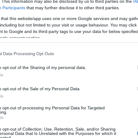
. This information may also be disclosed by us to third parties on the
IA
Participants
that may further disclose it to other third parties.
 that this website/app uses one or more Google services and may gath
including but not limited to your visit or usage behaviour. You may click 
 to Google and its third-party tags to use your data for below specifi
ogle consent section.
l Data Processing Opt Outs
o opt-out of the Sharing of my personal data.
In
o opt-out of the Sale of my Personal Data.
In
to opt-out of processing my Personal Data for Targeted
ntesti diversi ma affini: un consultorio milanese
ing.
In
’analisi di un’associazione che denuncia tensioni
o opt-out of Collection, Use, Retention, Sale, and/or Sharing
 un evento nazionale dedicato alla consulenza
ersonal Data that Is Unrelated with the Purposes for which it
lected.