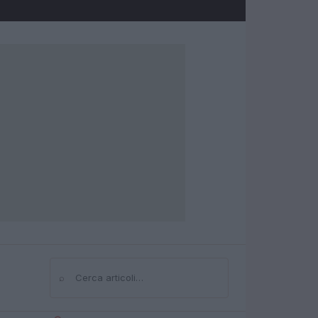
⌕
Cerca