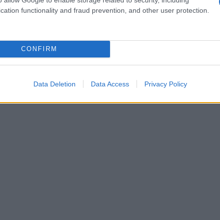
via Mancinelli 1, Milano. Per informazioni è
cation functionality and fraud prevention, and other user protection.
0.2441
o scrivere a
o tipo di servizio rappresenta non solo un aiuto
nto per costruire
alleanze familiari e sociali
che
CONFIRM
ali.
Data Deletion
Data Access
Privacy Policy