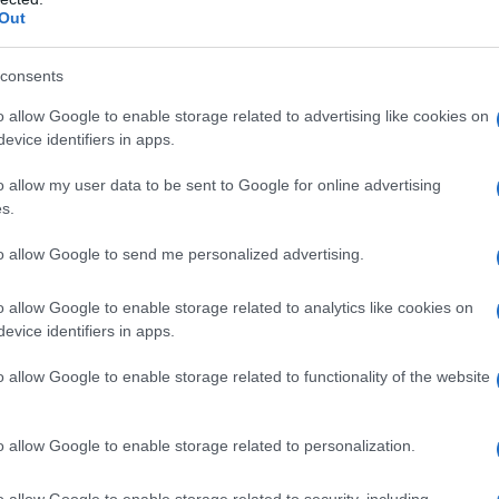
nta una parte della stessa storia: la necessità di
Out
lettiva
e di fornire strumenti concreti per
ci.
consents
o allow Google to enable storage related to advertising like cookies on
uno spazio per l’allattamento
evice identifiers in apps.
o allow my user data to be sent to Google for online advertising
iativa offerta dal
Consultorio Familiare
s.
osizione un luogo dedicato per le neomamme.
to allow Google to send me personalized advertising.
 2026
, l’ostetrica
Paola Gezzi
è presente dalle
tici e informazioni sull’
allattamento materno
.
o allow Google to enable storage related to analytics like cookies on
empo specifici facilita l’accesso a un supporto
evice identifiers in apps.
 madri e promuove pratiche basate su conoscenza
o allow Google to enable storage related to functionality of the website
o allow Google to enable storage related to personalization.
o allow Google to enable storage related to security, including