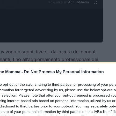
Ad
hub
Media
POWERED BY
ivono bisogni diversi: dalla cura dei neonati
gnanti, fino all’aggiornamento professionale dei
amo tre esempi concreti che mostrano come
one Mamma -
Do Not Process My Personal Information
ntamenti professionali possano dialogare per
biettivo è mettere in luce pratiche, proposte e
to opt-out of the sale, sharing to third parties, or processing of your per
formation for targeted advertising by us, please use the below opt-out s
 integrato tra famiglia, scuola e mondo del
r selection. Please note that after your opt-out request is processed y
eing interest-based ads based on personal information utilized by us or
disclosed to third parties prior to your opt-out. You may separately opt-
losure of your personal information by third parties on the IAB’s list of