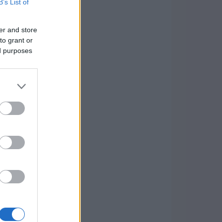
B’s List of
er and store
to grant or
ed purposes