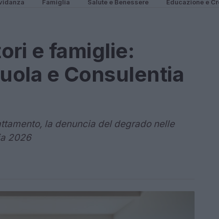
vidanza
Famiglia
Salute e Benessere
Educazione e Cr
ri e famiglie:
scuola e Consulentia
attamento, la denuncia del degrado nelle
ia 2026