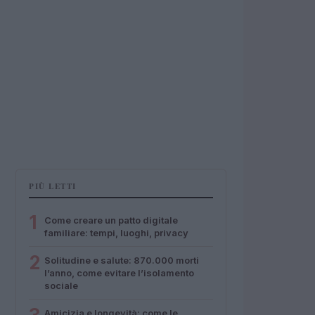
PIÙ LETTI
1
Come creare un patto digitale
familiare: tempi, luoghi, privacy
2
Solitudine e salute: 870.000 morti
l’anno, come evitare l’isolamento
sociale
Amicizia e longevità: come le