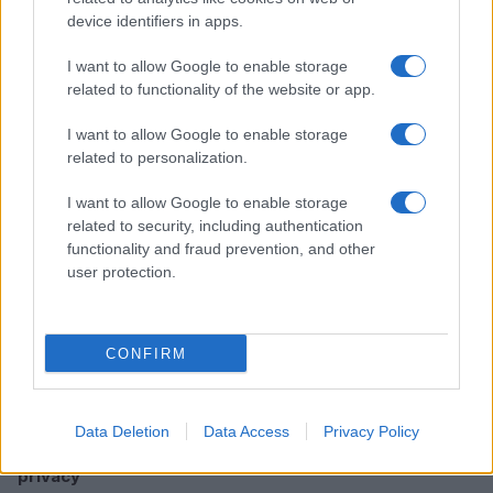
device identifiers in apps.
I want to allow Google to enable storage
Continua a leggere
related to functionality of the website or app.
I want to allow Google to enable storage
RELAZIONI E FAMIGLIA
related to personalization.
I want to allow Google to enable storage
related to security, including authentication
functionality and fraud prevention, and other
user protection.
CONFIRM
Data Deletion
Data Access
Privacy Policy
Come creare un patto digitale familiare: tempi, luoghi,
privacy