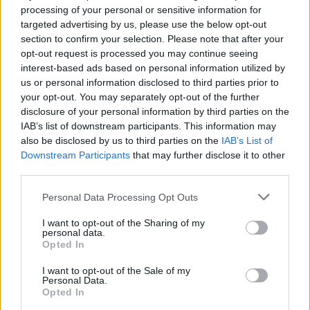
processing of your personal or sensitive information for
targeted advertising by us, please use the below opt-out
Rete e partecipazione
section to confirm your selection. Please note that after your
Sul territorio si susseguono inoltre eventi come
opt-out request is processed you may continue seeing
interest-based ads based on personal information utilized by
giornate di prevenzione (ad esempio per la salute
us or personal information disclosed to third parties prior to
renale), progetti culturali e bandi destinati ai
your opt-out. You may separately opt-out of the further
giovani, oltre alla presenza consolidata dei
Gruppi
disclosure of your personal information by third parties on the
IAB’s list of downstream participants. This information may
di Auto Mutuo Aiuto
che rappresentano uno
also be disclosed by us to third parties on the
IAB’s List of
spazio di crescita personale e confronto. La
Downstream Participants
that may further disclose it to other
sinergia tra istituzioni pubbliche, associazioni come
third parties.
A.M.A.
e cooperative sociali permette di offrire
Please note that this website/app uses one or more Google
Personal Data Processing Opt Outs
risposte diversificate ai bisogni delle famiglie e
services and may gather and store information including but
not limited to your visit or usage behaviour. You may click to
I want to opt-out of the Sharing of my
delle persone, valorizzando sia l’aspetto sociale
personal data.
grant or deny consent to Google and its third-party tags to
Opted In
che quello educativo e sanitario.
use your data for below specified purposes in below Google
consent section.
I want to opt-out of the Sale of my
Personal Data.
Opted In
AUTORE