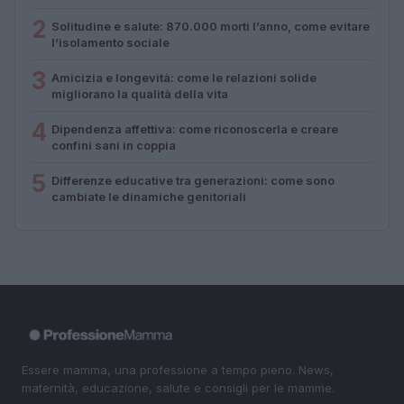
2
Solitudine e salute: 870.000 morti l’anno, come evitare
l’isolamento sociale
3
Amicizia e longevità: come le relazioni solide
migliorano la qualità della vita
4
Dipendenza affettiva: come riconoscerla e creare
confini sani in coppia
5
Differenze educative tra generazioni: come sono
cambiate le dinamiche genitoriali
Essere mamma, una professione a tempo pieno. News,
maternità, educazione, salute e consigli per le mamme.