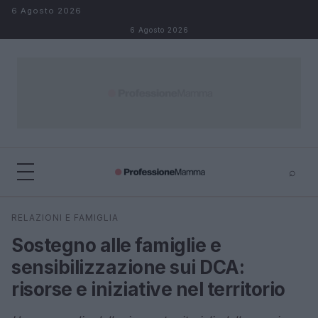
Salta al contenuto
6 Agosto 2026
6 Agosto 2026
⌕
×
⌕
RELAZIONI E FAMIGLIA
Cerca
Sostegno alle famiglie e
sensibilizzazione sui DCA:
risorse e iniziative nel territorio