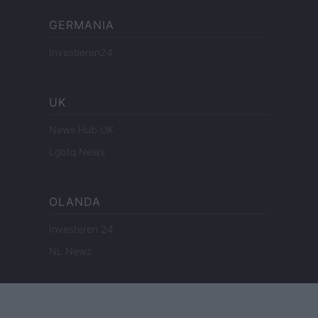
GERMANIA
Investieren24
UK
News Hub UK
Lgbtq News
OLANDA
Investeren 24
NL Newz