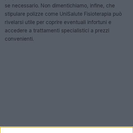
se necessario. Non dimentichiamo, infine, che
stipulare polizze come UniSalute Fisioterapia può
rivelarsi utile per coprire eventuali infortuni e
accedere a trattamenti specialistici a prezzi
convenienti.