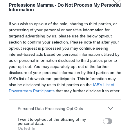
Professione Mamma -
Do Not Process My Personal
Information
Quali di queste tendenze siete pronti a provare?
If you wish to opt-out of the sale, sharing to third parties, or
Rimanere attivi non è mai stato così stimolante!
processing of your personal or sensitive information for
targeted advertising by us, please use the below opt-out
section to confirm your selection. Please note that after your
opt-out request is processed you may continue seeing
AUTORE
interest-based ads based on personal information utilized by
AiAdhubMedia
us or personal information disclosed to third parties prior to
your opt-out. You may separately opt-out of the further
disclosure of your personal information by third parties on the
IAB’s list of downstream participants. This information may
also be disclosed by us to third parties on the
IAB’s List of
Downstream Participants
that may further disclose it to other
third parties.
Please note that this website/app uses one or more Google
Personal Data Processing Opt Outs
services and may gather and store information including but
not limited to your visit or usage behaviour. You may click to
I want to opt-out of the Sharing of my
personal data.
grant or deny consent to Google and its third-party tags to
Opted In