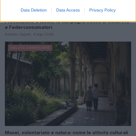
Data Deletion
Data Access
Privacy Policy
Prevenzione a tavola: la campagna estiva di Coldiretti
e Federconsumatori
Roberto Capelli · 6 Ago 2026
SALUTE E BENESSERE
Musei, volontariato e natura: come le attività culturali