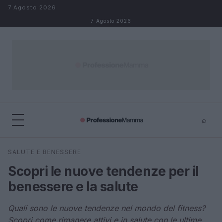
Salta al contenuto
7 Agosto 2026
7 Agosto 2026
⌕
×
⌕
SALUTE E BENESSERE
Cerca
Scopri le nuove tendenze per il
benessere e la salute
Quali sono le nuove tendenze nel mondo del fitness?
Scopri come rimanere attivi e in salute con le ultime