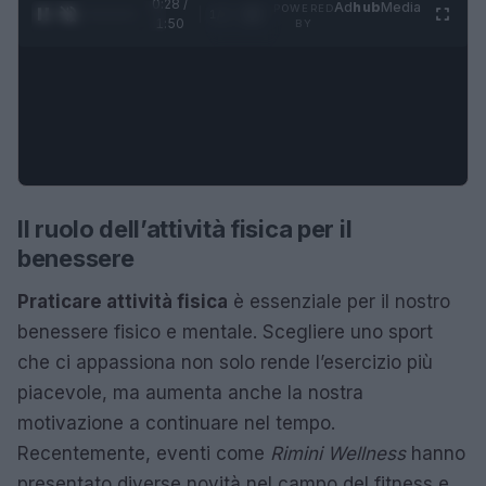
0:29 /
Ad
hub
Media
POWERED
1
/
4
1:50
BY
Il ruolo dell’attività fisica per il
benessere
Praticare attività fisica
è essenziale per il nostro
benessere fisico e mentale. Scegliere uno sport
che ci appassiona non solo rende l’esercizio più
piacevole, ma aumenta anche la nostra
motivazione a continuare nel tempo.
Recentemente, eventi come
Rimini Wellness
hanno
presentato diverse novità nel campo del fitness e