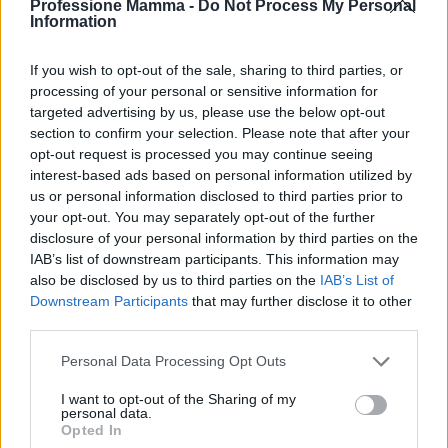
Professione Mamma -
Do Not Process My Personal
Information
If you wish to opt-out of the sale, sharing to third parties, or
processing of your personal or sensitive information for
targeted advertising by us, please use the below opt-out
Cinemadamare a Nova Siri e Grumento Nova: Cultura,
section to confirm your selection. Please note that after your
Formazione e Inclusione
opt-out request is processed you may continue seeing
Beatrice Bonaventura · 10 Ago 2026
interest-based ads based on personal information utilized by
us or personal information disclosed to third parties prior to
NEWS E ATTUALITÀ
your opt-out. You may separately opt-out of the further
disclosure of your personal information by third parties on the
IAB’s list of downstream participants. This information may
also be disclosed by us to third parties on the
IAB’s List of
Downstream Participants
that may further disclose it to other
third parties.
Please note that this website/app uses one or more Google
Personal Data Processing Opt Outs
services and may gather and store information including but
not limited to your visit or usage behaviour. You may click to
I want to opt-out of the Sharing of my
personal data.
grant or deny consent to Google and its third-party tags to
Opted In
use your data for below specified purposes in below Google