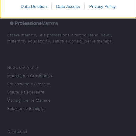
Data Deletion
Data Access
Privacy Policy
Essere mamma, una professione a tempo pieno. News,
maternità, educazione, salute e consigli per le mamme.
SEZIONI
News e Attualità
Maternità e Gravidanza
Educazione e Crescita
Salute e Benessere
Consigli per le Mamme
Relazioni e Famiglia
MAGAZINE
Contattaci