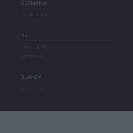
GERMANIA
Investieren24
UK
News Hub UK
Lgbtq News
OLANDA
Investeren 24
NL Newz