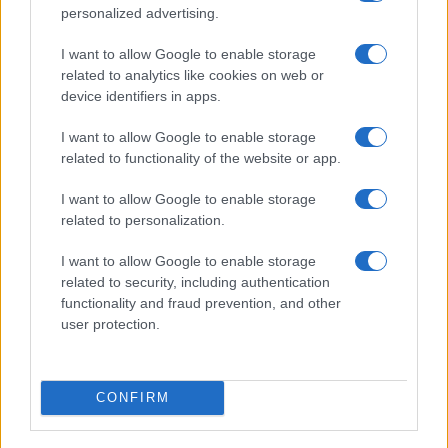
personalized advertising.
I want to allow Google to enable storage
related to analytics like cookies on web or
PIÙ LETTI
device identifiers in apps.
1
Diritti delle lavoratrici in gravidanza: guida completa e
I want to allow Google to enable storage
aggiornata
related to functionality of the website or app.
2
Scopri il Dyson V15 Detect Absolute: l’aspirapolvere
I want to allow Google to enable storage
innovativo per la tua casa
related to personalization.
3
Aiuti famiglie: tutto quello che devi sapere sui supporti
disponibili
I want to allow Google to enable storage
related to security, including authentication
4
La salute mentale delle mamme: perché è importante
functionality and fraud prevention, and other
parlarne
user protection.
5
Gelato alla frutta fatto in casa per bambini: ricetta
semplice e nutriente
CONFIRM