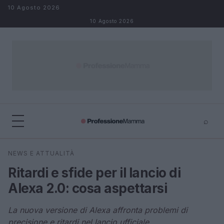
Salta al contenuto
10 Agosto 2026
10 Agosto 2026
⌕
×
⌕
NEWS E ATTUALITÀ
Cerca
Ritardi e sfide per il lancio di
Alexa 2.0: cosa aspettarsi
La nuova versione di Alexa affronta problemi di
precisione e ritardi nel lancio ufficiale.