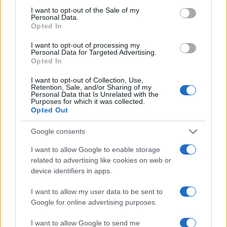
consent section.
I want to opt-out of the Sale of my
Personal Data.
ICA Milano presenta mostre, concerti e letture per
Opted In
l’autunno 2026
Matteo Pellegrino · 6 Ago 2026
I want to opt-out of processing my
Personal Data for Targeted Advertising.
Opted In
NEWS E ATTUALITÀ
I want to opt-out of Collection, Use,
Retention, Sale, and/or Sharing of my
Personal Data that Is Unrelated with the
Purposes for which it was collected.
Opted Out
Google consents
I want to allow Google to enable storage
related to advertising like cookies on web or
device identifiers in apps.
I want to allow my user data to be sent to
Google for online advertising purposes.
Codacons denuncia: i problemi che affliggono la Sicilia
tra carburanti, spiagge e incendi
I want to allow Google to send me
Matteo Pellegrino · 25 Lug 2026