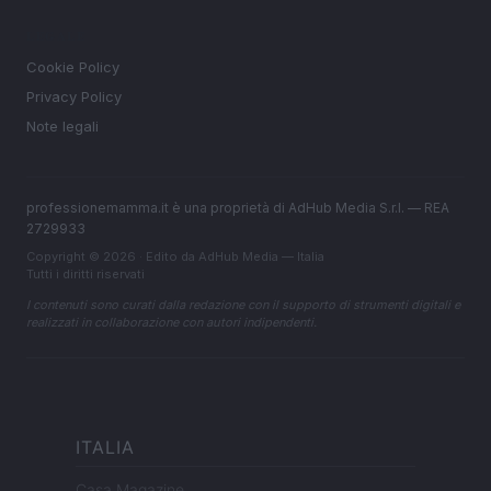
LEGALE
Cookie Policy
Privacy Policy
Note legali
professionemamma.it è una proprietà di AdHub Media S.r.l. — REA
2729933
Copyright © 2026 · Edito da AdHub Media — Italia
Tutti i diritti riservati
I contenuti sono curati dalla redazione con il supporto di strumenti digitali e
realizzati in collaborazione con autori indipendenti.
ITALIA
Casa Magazine