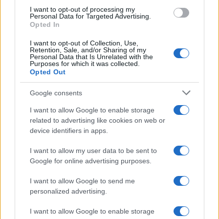
I want to opt-out of processing my
Personal Data for Targeted Advertising.
Opted In
I want to opt-out of Collection, Use,
Retention, Sale, and/or Sharing of my
Personal Data that Is Unrelated with the
Purposes for which it was collected.
Opted Out
Google consents
I want to allow Google to enable storage
related to advertising like cookies on web or
device identifiers in apps.
Gravidanza a rischio: come organizzare controlli,
documenti e segnali d’allarme
I want to allow my user data to be sent to
Beatrice Bonaventura · 4 Ago 2026
Google for online advertising purposes.
I want to allow Google to send me
personalized advertising.
PIÙ LETTI
I want to allow Google to enable storage
1
Perché l’Italia perde le sue giovani madri lavoratrici