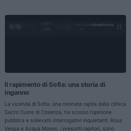
0:28 /
Ad
hub
Media
POWERED
1
/
4
1:50
BY
Il rapimento di Sofia: una storia di
inganno
La vicenda di Sofia, una neonata rapita dalla clinica
Sacro Cuore di Cosenza, ha scosso l’opinione
pubblica e sollevato interrogativi inquietanti. Rosa
Vespa e Acqua Moses, i presunti rapitori, sono