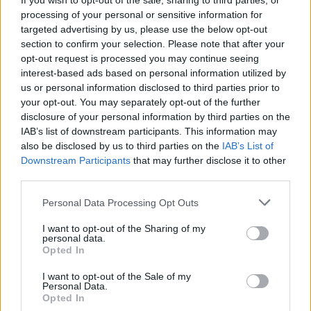
If you wish to opt-out of the sale, sharing to third parties, or
Perché l’Italia perde le sue giovani madri lavoratrici
processing of your personal or sensitive information for
Roberto Capelli · 8 Ago 2026
targeted advertising by us, please use the below opt-out
section to confirm your selection. Please note that after your
MATERNITÀ E GRAVIDANZA
opt-out request is processed you may continue seeing
interest-based ads based on personal information utilized by
us or personal information disclosed to third parties prior to
your opt-out. You may separately opt-out of the further
disclosure of your personal information by third parties on the
IAB’s list of downstream participants. This information may
also be disclosed by us to third parties on the
IAB’s List of
Downstream Participants
that may further disclose it to other
third parties.
Please note that this website/app uses one or more Google
Personal Data Processing Opt Outs
services and may gather and store information including but
not limited to your visit or usage behaviour. You may click to
I want to opt-out of the Sharing of my
personal data.
grant or deny consent to Google and its third-party tags to
Guida al caldo per gravidanza e infanzia: prevenire
Opted In
use your data for below specified purposes in below Google
disidratazione e colpi di calore
consent section.
I want to opt-out of the Sale of my
Camilla Pellegrini · 5 Ago 2026
Personal Data.
Opted In
MATERNITÀ E GRAVIDANZA