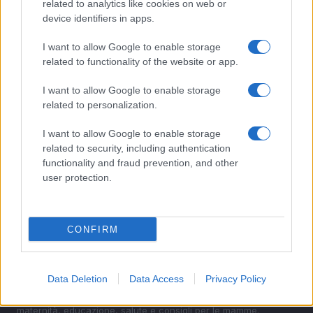
related to analytics like cookies on web or
device identifiers in apps.
2
Guida al caldo per gravidanza e infanzia: prevenire
disidratazione e colpi di calore
I want to allow Google to enable storage
related to functionality of the website or app.
3
Gravidanza a rischio: come organizzare controlli,
documenti e segnali d’allarme
I want to allow Google to enable storage
related to personalization.
4
Gestire il diabete tipo 1 in gravidanza: monitoraggio e
target
I want to allow Google to enable storage
5
related to security, including authentication
Gravidanza attiva: guida pratica con sport sicuri per
ogni trimestre
functionality and fraud prevention, and other
user protection.
CONFIRM
Data Deletion
Data Access
Privacy Policy
Essere mamma, una professione a tempo pieno. News,
maternità, educazione, salute e consigli per le mamme.