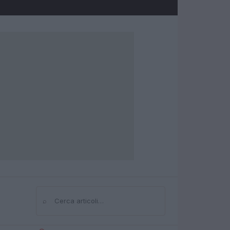
⌕
Cerca