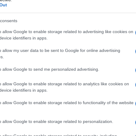
re indossato sia durante la gravidanza che dopo,
Out
arantendo così un utilizzo prolungato nel tempo.
catamente il corpo, mentre la progettazione
consents
nza compromettere il comfort.
o allow Google to enable storage related to advertising like cookies on
evice identifiers in apps.
o allow my user data to be sent to Google for online advertising
s.
uò essere indossato con un paio di jeans
o con un pantalone elegante per un’uscita
to allow Google to send me personalized advertising.
 accessorio di tendenza, è possibile
o allow Google to enable storage related to analytics like cookies on
rendendolo unico e adatto a ogni occasione. La
evice identifiers in apps.
 must-have nel guardaroba di ogni futura mamma.
o allow Google to enable storage related to functionality of the website
o allow Google to enable storage related to personalization.
 condizione possibile, è consigliabile seguire
ano o in lavatrice a basse temperature per
o allow Google to enable storage related to security, including