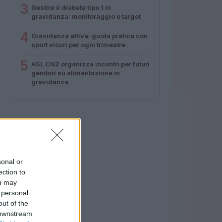
3
Gestire il diabete tipo 1 in
gravidanza: monitoraggio e target
4
Gravidanza attiva: guida pratica con
sport sicuri per ogni trimestre
5
ASL CN2 organizza incontri per futuri
genitori su alimentazione in
gravidanza
sonal or
ection to
ou may
 personal
out of the
 downstream