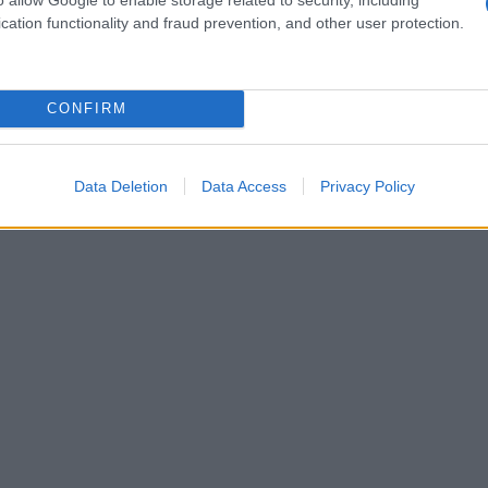
cation functionality and fraud prevention, and other user protection.
re l’uso di candeggina e asciugare all’aria per
uesti accorgimenti, il pullover potrà
maternità, mantenendo la sua morbidezza e
CONFIRM
Data Deletion
Data Access
Privacy Policy