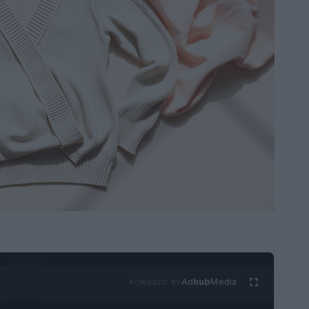
Ad
hub
Media
POWERED BY