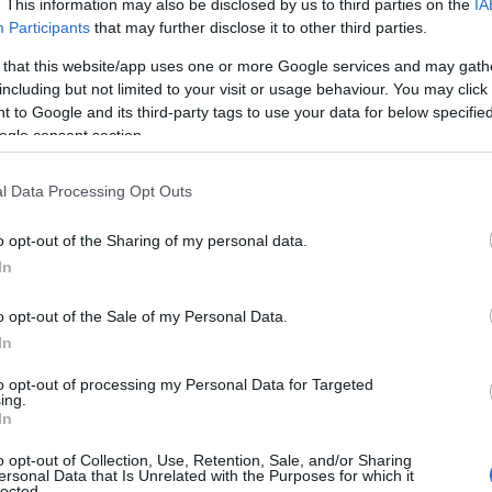
. This information may also be disclosed by us to third parties on the
IA
Participants
that may further disclose it to other third parties.
 that this website/app uses one or more Google services and may gath
including but not limited to your visit or usage behaviour. You may click 
 to Google and its third-party tags to use your data for below specifi
ogle consent section.
l Data Processing Opt Outs
o opt-out of the Sharing of my personal data.
In
o opt-out of the Sale of my Personal Data.
er
In
to opt-out of processing my Personal Data for Targeted
o e maniche lunghe, con spalle basse che
ing.
In
erno. Il bordo a costine, presente sullo scollo,
o opt-out of Collection, Use, Retention, Sale, and/or Sharing
cco di dettaglio e rifinitura. Grazie alla sua
ersonal Data that Is Unrelated with the Purposes for which it
lected.