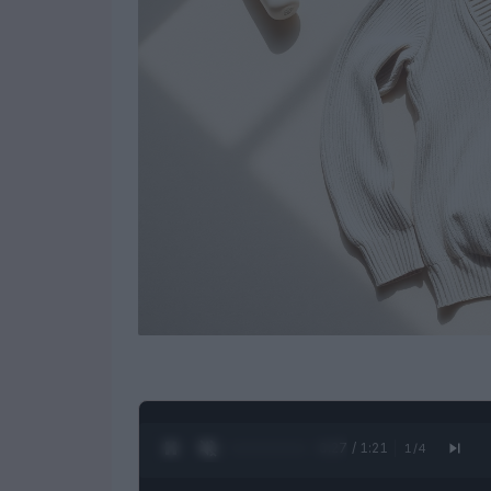
0:28 / 1:21
1
/
4