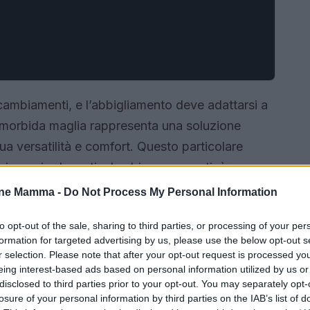
cambiamenti, e l’abbigliamento deve adattarsi a
 morbida maglia rappresenta una soluzione
ua versatilità e comfort. Questo particolare
incrocio davanti e lembi sovrapposti, è
 rendendo ogni momento più semplice e pratico.
one Mamma -
Do Not Process My Personal Information
di mantenere uno stile elegante, anche nei
to opt-out of the sale, sharing to third parties, or processing of your per
formation for targeted advertising by us, please use the below opt-out s
r selection. Please note that after your opt-out request is processed y
eing interest-based ads based on personal information utilized by us or
disclosed to third parties prior to your opt-out. You may separately opt-
losure of your personal information by third parties on the IAB’s list of