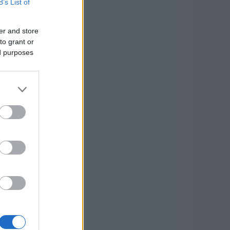
B’s List of
er and store
to grant or
ed purposes