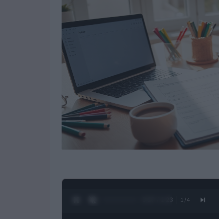
0:28 / 1:23
1
/
4