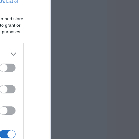
B’s List of
er and store
to grant or
ed purposes