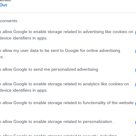
completa della tua giornata. Con oltre 1 milione
Out
 possibilità di personalizzare la tua giornata in
dendo la pianificazione un compito semplice e
consents
o allow Google to enable storage related to advertising like cookies on
evice identifiers in apps.
o allow my user data to be sent to Google for online advertising
s.
 temporale visiva permette di avere una panoramica
to allow Google to send me personalized advertising.
creare e modificare attività in pochi secondi,
o allow Google to enable storage related to analytics like cookies on
a l’app su diversi dispositivi, sincronizzando i tuoi
evice identifiers in apps.
o allow Google to enable storage related to functionality of the website
miglie
o allow Google to enable storage related to personalization.
più semplice con un planner come Structured. Le
o allow Google to enable storage related to security, including