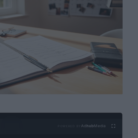
Ad
hub
Media
POWERED BY