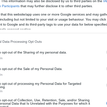
. This information may also be disclosed by us to third parties on the
IA
Participants
that may further disclose it to other third parties.
 that this website/app uses one or more Google services and may gath
including but not limited to your visit or usage behaviour. You may click 
 to Google and its third-party tags to use your data for below specifi
ogle consent section.
l Data Processing Opt Outs
o opt-out of the Sharing of my personal data.
In
o opt-out of the Sale of my Personal Data.
In
nella pianificazione
to opt-out of processing my Personal Data for Targeted
ing.
In
er la pianificazione è
Structured
. Questa app
o opt-out of Collection, Use, Retention, Sale, and/or Sharing
 lista delle cose da fare e tracker delle
ersonal Data that Is Unrelated with the Purposes for which it
lected.