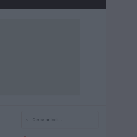
⌕
Cerca