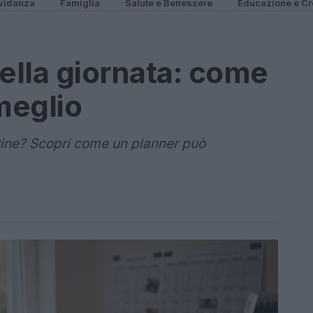
vidanza
Famiglia
Salute e Benessere
Educazione e Cr
della giornata: come
meglio
utine? Scopri come un planner può