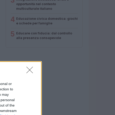
3
opportunità nel contesto
multiculturale italiano
4
Educazione civica domestica: giochi
e schede per famiglie
5
Educare con fiducia: dal controllo
alla presenza consapevole
sonal or
ection to
ou may
 personal
out of the
 downstream