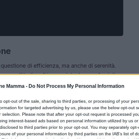
one
questione di efficienza, ma anche di serenità.
a moltitudine di impegni, tra lavoro, famiglia e
ro può fare la differenza, riducendo lo stress e
one Mamma -
Do Not Process My Personal Information
planner, puoi visualizzare le tue attività,
to opt-out of the sale, sharing to third parties, or processing of your per
sotto controllo ciò che devi fare, tutto in
formation for targeted advertising by us, please use the below opt-out s
r selection. Please note that after your opt-out request is processed y
eing interest-based ads based on personal information utilized by us or
disclosed to third parties prior to your opt-out. You may separately opt-
losure of your personal information by third parties on the IAB’s list of