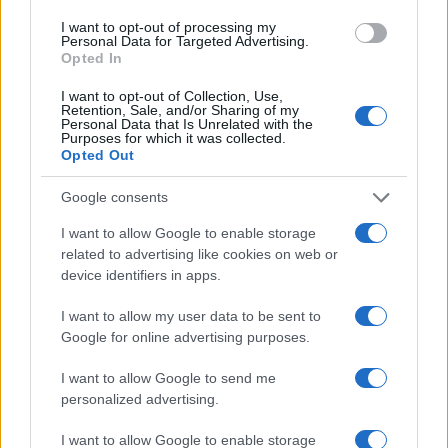
Dalla centrale operativa all’assistenza domiciliare: la
sanità fuori dall’ospedale
I want to opt-out of processing my
Personal Data for Targeted Advertising.
Matteo Pellegrino · 8 Ago 2026
Opted In
SALUTE E BENESSERE
I want to opt-out of Collection, Use,
Retention, Sale, and/or Sharing of my
Personal Data that Is Unrelated with the
Purposes for which it was collected.
Opted Out
Google consents
I want to allow Google to enable storage
related to advertising like cookies on web or
device identifiers in apps.
I want to allow my user data to be sent to
Google for online advertising purposes.
Ministero della Salute avvisa: non consumare questi
I want to allow Google to send me
paté di maiale
personalized advertising.
Roberto Capelli · 8 Ago 2026
I want to allow Google to enable storage