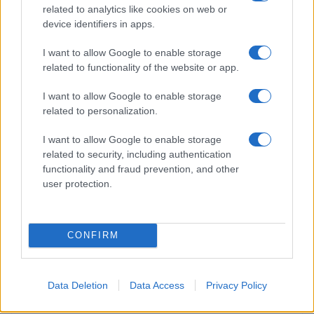
SALUTE E BENESSERE
related to analytics like cookies on web or
device identifiers in apps.
I want to allow Google to enable storage
related to functionality of the website or app.
I want to allow Google to enable storage
related to personalization.
I want to allow Google to enable storage
related to security, including authentication
functionality and fraud prevention, and other
user protection.
Come gestire psicofarmaci, lavoro e vacanze estive
in modo sicuro
Roberto Capelli · 7 Ago 2026
CONFIRM
Data Deletion
Data Access
Privacy Policy
PIÙ LETTI