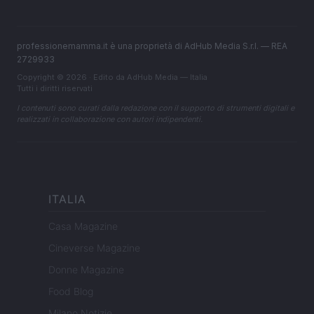
professionemamma.it è una proprietà di AdHub Media S.r.l. — REA
2729933
Copyright © 2026 · Edito da AdHub Media — Italia
Tutti i diritti riservati
I contenuti sono curati dalla redazione con il supporto di strumenti digitali e
realizzati in collaborazione con autori indipendenti.
ITALIA
Casa Magazine
Cineverse Magazine
Donne Magazine
Food Blog
Milano Notizie