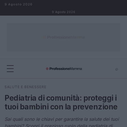
Salta al contenuto
9 Agosto 2026
9 Agosto 2026
⌕
×
⌕
SALUTE E BENESSERE
Cerca
Pediatria di comunità: proteggi i
tuoi bambini con la prevenzione
Sai quali sono le chiavi per garantire la salute dei tuoi
bambini? Scopri il prezioso ruolo della pediatria di