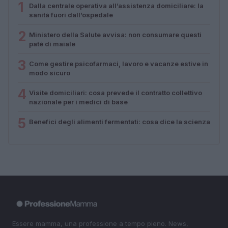
1
Dalla centrale operativa all’assistenza domiciliare: la
sanità fuori dall’ospedale
2
Ministero della Salute avvisa: non consumare questi
paté di maiale
3
Come gestire psicofarmaci, lavoro e vacanze estive in
modo sicuro
4
Visite domiciliari: cosa prevede il contratto collettivo
nazionale per i medici di base
5
Benefici degli alimenti fermentati: cosa dice la scienza
Essere mamma, una professione a tempo pieno. News,