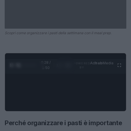
Scopri come organizzare i pasti della settimana con il meal prep.
0:28 /
Ad
hub
Media
POWERED
1
/
4
1:50
BY
Perché organizzare i pasti è importante