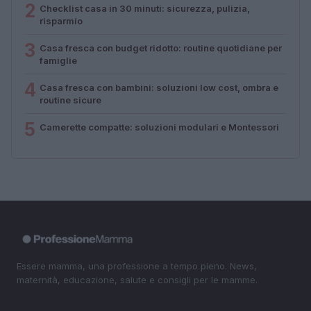
2
Checklist casa in 30 minuti: sicurezza, pulizia,
risparmio
3
Casa fresca con budget ridotto: routine quotidiane per
famiglie
4
Casa fresca con bambini: soluzioni low cost, ombra e
routine sicure
5
Camerette compatte: soluzioni modulari e Montessori
Essere mamma, una professione a tempo pieno. News,
maternità, educazione, salute e consigli per le mamme.