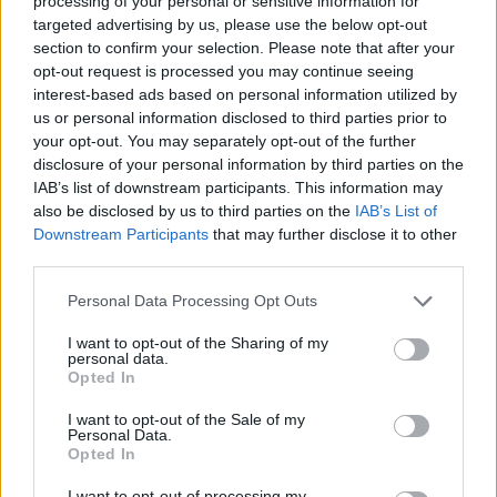
processing of your personal or sensitive information for
targeted advertising by us, please use the below opt-out
section to confirm your selection. Please note that after your
Continua a leggere
opt-out request is processed you may continue seeing
interest-based ads based on personal information utilized by
us or personal information disclosed to third parties prior to
CASA E ORGANIZZAZIONE
your opt-out. You may separately opt-out of the further
disclosure of your personal information by third parties on the
IAB’s list of downstream participants. This information may
also be disclosed by us to third parties on the
IAB’s List of
Downstream Participants
that may further disclose it to other
third parties.
Please note that this website/app uses one or more Google
Personal Data Processing Opt Outs
services and may gather and store information including but
not limited to your visit or usage behaviour. You may click to
I want to opt-out of the Sharing of my
personal data.
grant or deny consent to Google and its third-party tags to
Opted In
use your data for below specified purposes in below Google
consent section.
I want to opt-out of the Sale of my
Personal Data.
Checklist casa sicura: cosa fare prima di partire in
Opted In
famiglia
Matteo Pellegrino · 7 Ago 2026
I want to opt-out of processing my