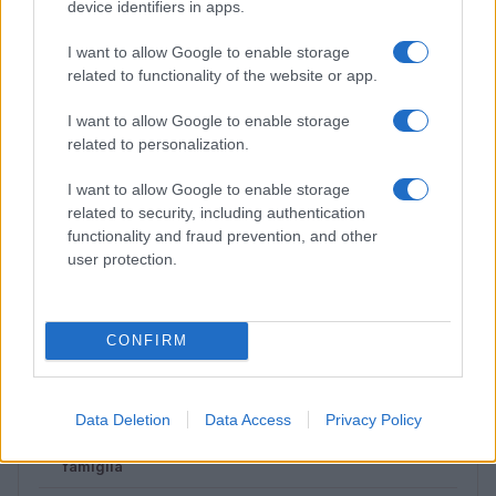
device identifiers in apps.
I want to allow Google to enable storage
related to functionality of the website or app.
I want to allow Google to enable storage
related to personalization.
I want to allow Google to enable storage
related to security, including authentication
functionality and fraud prevention, and other
Casa fresca con budget ridotto: routine quotidiane
user protection.
per famiglie
Matteo Pellegrino · 31 Lug 2026
CONFIRM
PIÙ LETTI
Data Deletion
Data Access
Privacy Policy
1
Checklist casa sicura: cosa fare prima di partire in
famiglia