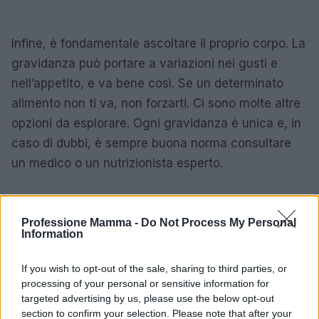
Infine, è fondamentale ascoltare il proprio corpo. La
gravidanza può portare a variazioni nei gusti e
nell’appetito, e va bene così. Se un determinato
alimento non ti va, non forzarti. Ci sono molte altre
opzioni da esplorare. Ogni gravidanza è unica e, in
caso di dubbi, è sempre buona norma consultare
un medico o un nutrizionista esperto.
Professione Mamma -
Do Not Process My Personal
AUTORE
Information
AiAdhubMedia
If you wish to opt-out of the sale, sharing to third parties, or
processing of your personal or sensitive information for
targeted advertising by us, please use the below opt-out
section to confirm your selection. Please note that after your