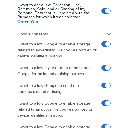
MATERNITÀ E GRAVIDANZA
I want to opt-out of Collection, Use,
Retention, Sale, and/or Sharing of my
Personal Data that Is Unrelated with the
Purposes for which it was collected.
Opted Out
Google consents
I want to allow Google to enable storage
related to advertising like cookies on web or
device identifiers in apps.
I want to allow my user data to be sent to
Google for online advertising purposes.
Guida al caldo per gravidanza e infanzia: prevenire
I want to allow Google to send me
disidratazione e colpi di calore
personalized advertising.
Camilla Pellegrini · 5 Ago 2026
I want to allow Google to enable storage
MATERNITÀ E GRAVIDANZA
related to analytics like cookies on web or
device identifiers in apps.
I want to allow Google to enable storage