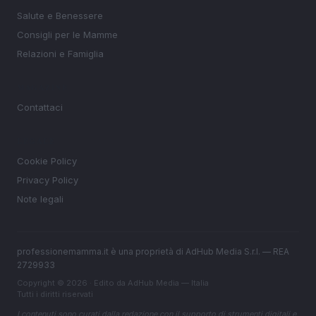
Salute e Benessere
Consigli per le Mamme
Relazioni e Famiglia
MAGAZINE
Contattaci
LEGALE
Cookie Policy
Privacy Policy
Note legali
professionemamma.it è una proprietà di AdHub Media S.r.l. — REA
2729933
Copyright © 2026 · Edito da AdHub Media — Italia
Tutti i diritti riservati
I contenuti sono curati dalla redazione con il supporto di strumenti digitali e