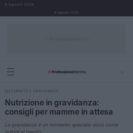
Salta al contenuto
6 Agosto 2026
6 Agosto 2026
⌕
×
⌕
MATERNITÀ E GRAVIDANZA
Cerca
Nutrizione in gravidanza:
consigli per mamme in attesa
La gravidanza è un momento speciale: ecco come
nutrirti al meglio.