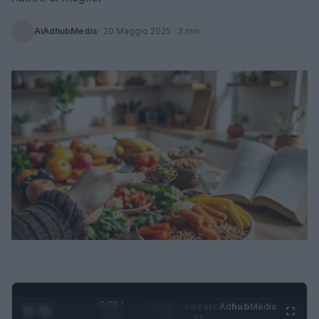
AiAdhubMedia
·
20 Maggio 2025
· 3 min
0:28 /
Ad
hub
Media
POWERED
1
/
4
1:23
BY