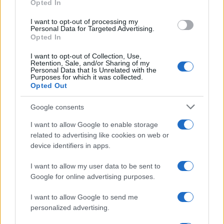
Opted In
I want to opt-out of processing my
Perché l’Italia perde le sue giovani madri lavoratrici
Personal Data for Targeted Advertising.
Opted In
Roberto Capelli · 8 Ago 2026
I want to opt-out of Collection, Use,
Retention, Sale, and/or Sharing of my
MATERNITÀ E GRAVIDANZA
Personal Data that Is Unrelated with the
Purposes for which it was collected.
Opted Out
Google consents
I want to allow Google to enable storage
related to advertising like cookies on web or
device identifiers in apps.
I want to allow my user data to be sent to
Google for online advertising purposes.
I want to allow Google to send me
Guida al caldo per gravidanza e infanzia: prevenire
personalized advertising.
disidratazione e colpi di calore
Camilla Pellegrini · 5 Ago 2026