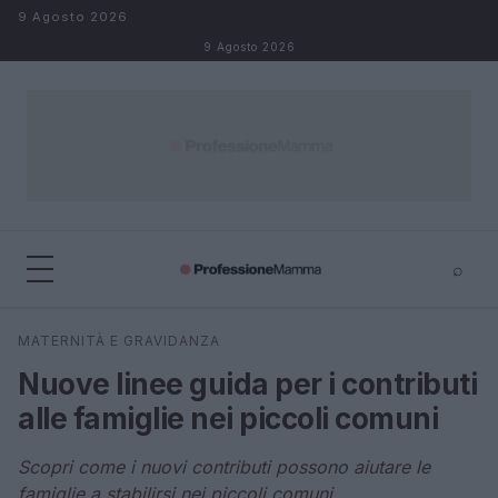
Salta al contenuto
9 Agosto 2026
9 Agosto 2026
⌕
×
⌕
MATERNITÀ E GRAVIDANZA
Cerca
Nuove linee guida per i contributi
alle famiglie nei piccoli comuni
Scopri come i nuovi contributi possono aiutare le
famiglie a stabilirsi nei piccoli comuni.