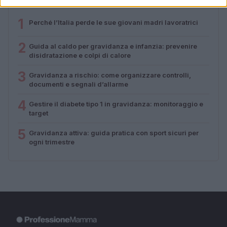
1
Perché l’Italia perde le sue giovani madri lavoratrici
2
Guida al caldo per gravidanza e infanzia: prevenire
disidratazione e colpi di calore
3
Gravidanza a rischio: come organizzare controlli,
documenti e segnali d’allarme
4
Gestire il diabete tipo 1 in gravidanza: monitoraggio e
target
5
Gravidanza attiva: guida pratica con sport sicuri per
ogni trimestre