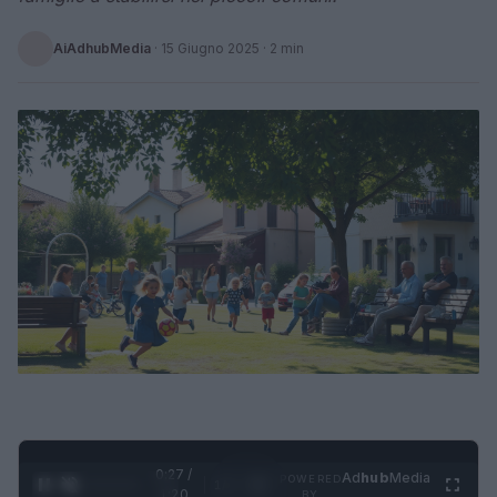
AiAdhubMedia
·
15 Giugno 2025
· 2 min
0:28 /
Ad
hub
Media
POWERED
1
/
4
1:20
BY