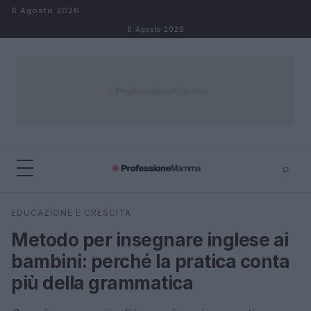
Salta al contenuto
6 Agosto 2026
6 Agosto 2026
⌕
×
⌕
EDUCAZIONE E CRESCITA
Cerca
Metodo per insegnare inglese ai
bambini: perché la pratica conta
più della grammatica