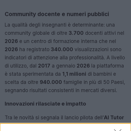
Community docente e numeri pubblici
La qualità degli insegnanti è determinante: una
community globale di oltre
3.700
docenti attivi nel
2026
e un centro di formazione interna che nel
2026
ha registrato
340.000
visualizzazioni sono
indicatori di attenzione alla professionalità. A livello
di utilizzo, dal
2017
a gennaio
2026
la piattaforma
è stata sperimentata da
1,1 milioni
di bambini e
scelta da oltre
940.000
famiglie in più di 50 Paesi,
segnando risultati consistenti in mercati diversi.
Innovazioni rilasciate e impatto
Tra le novità si segnala il lancio pilota dell’
AI Tutor
nell’ottobre
2026
e la distribuzione globale da