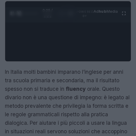
0:26 /
Ad
hub
Media
POWERED
1
/
4
1:21
BY
In Italia molti bambini imparano l’inglese per anni
tra scuola primaria e secondaria, ma il risultato
spesso non si traduce in
fluency
orale. Questo
divario non è una questione di impegno: è legato al
metodo prevalente che privilegia la forma scritta e
le regole grammaticali rispetto alla pratica
dialogica. Per aiutare i più piccoli a usare la lingua
in situazioni reali servono soluzioni che accoppino