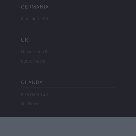
GERMANIA
Investieren24
UK
News Hub UK
Lgbtq News
OLANDA
Investeren 24
NL Newz