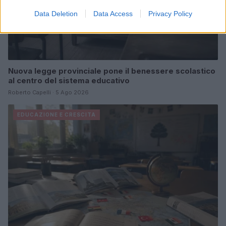
Data Deletion
Data Access
Privacy Policy
Nuova legge provinciale pone il benessere scolastico
al centro del sistema educativo
Roberto Capelli · 5 Ago 2026
EDUCAZIONE E CRESCITA