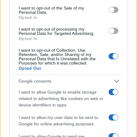
consent section.
I want to opt-out of the Sale of my
insegnanti qualificati, metodo e tecnologia possa
Personal Data.
tradursi in risultati concreti per l’apprendimento
Opted In
reale.
I want to opt-out of processing my
Personal Data for Targeted Advertising.
Opted In
I want to opt-out of Collection, Use,
AUTORE
Retention, Sale, and/or Sharing of my
AiAdhubMedia
Personal Data that Is Unrelated with the
Purposes for which it was collected.
Opted Out
Google consents
I want to allow Google to enable storage
related to advertising like cookies on web or
device identifiers in apps.
I want to allow my user data to be sent to
Google for online advertising purposes.
I want to allow Google to send me