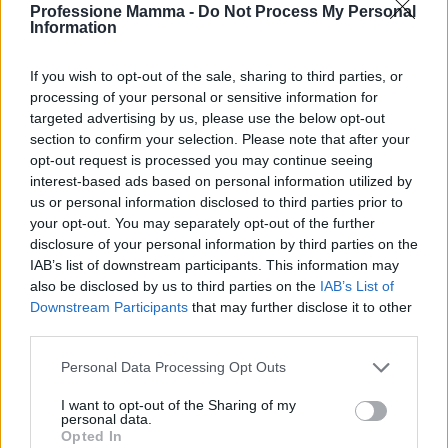
febbraio
2026
. Il progetto pilota ha coinvolto
Professione Mamma -
Do Not Process My Personal
Information
studenti ai livelli A1/A1+ con un’adozione del 60%
tra gli idonei e sessioni medie di 4 minuti: dati che
If you wish to opt-out of the sale, sharing to third parties, or
hanno convinto ad integrare lo strumento nelle
processing of your personal or sensitive information for
targeted advertising by us, please use the below opt-out
Membership. Parallelamente, app standalone come
section to confirm your selection. Please note that after your
NovaPals
offrono un primo punto di contatto
opt-out request is processed you may continue seeing
gratuito per chi vuole iniziare a praticare.
interest-based ads based on personal information utilized by
us or personal information disclosed to third parties prior to
Il passaggio al modello
Membership
nel
2026
ha
your opt-out. You may separately opt-out of the further
disclosure of your personal information by third parties on the
ampliato l’offerta includendo gruppi di
IAB’s list of downstream participants. This information may
conversazione, streaming educativi, corsi tematici
also be disclosed by us to third parties on the
IAB’s List of
e modalità on-demand oltre alle lezioni one2one. In
Downstream Participants
that may further disclose it to other
third parties.
Italia i dati del
2026
mostrano una crescita
significativa:
17.920
studenti attivi, un incremento
Please note that this website/app uses one or more Google
Personal Data Processing Opt Outs
services and may gather and store information including but
del 27,1% e un tasso di retention del 44,9%, con
not limited to your visit or usage behaviour. You may click to
I want to opt-out of the Sharing of my
Net Promoter Score del 90% e Trustpilot a 4,7 su 5.
personal data.
grant or deny consent to Google and its third-party tags to
Opted In
Queste cifre confermano come la sinergia tra
use your data for below specified purposes in below Google