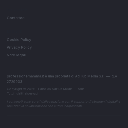
MAGAZINE
Contattaci
LEGALE
Cookie Policy
Privacy Policy
Note legali
professionemamma.it è una proprietà di AdHub Media S.r.l. — REA
2729933
Copyright © 2026 · Edito da AdHub Media — Italia
Tutti i diritti riservati
I contenuti sono curati dalla redazione con il supporto di strumenti digitali e
realizzati in collaborazione con autori indipendenti.