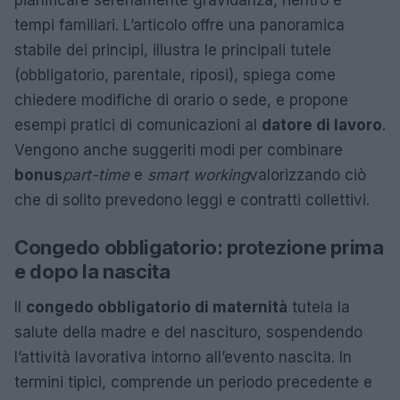
pianificare serenamente gravidanza, rientro e
tempi familiari. L’articolo offre una panoramica
stabile dei principi, illustra le principali tutele
(obbligatorio, parentale, riposi), spiega come
chiedere modifiche di orario o sede, e propone
esempi pratici di comunicazioni al
datore di lavoro
.
Vengono anche suggeriti modi per combinare
bonus
part-time
e
smart working
valorizzando ciò
che di solito prevedono leggi e contratti collettivi.
Congedo obbligatorio: protezione prima
e dopo la nascita
Il
congedo obbligatorio di maternità
tutela la
salute della madre e del nascituro, sospendendo
l’attività lavorativa intorno all’evento nascita. In
termini tipici, comprende un periodo precedente e