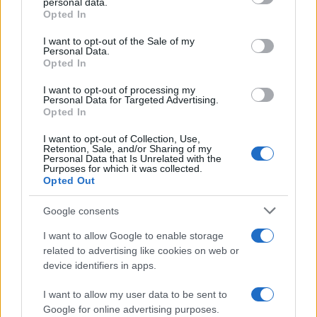
l’azienda, costruendo un
pacchetto
personalizzato.
personal data.
grant or deny consent to Google and its third-party tags to
Opted In
Un approccio pratico: verificare buste paga e
use your data for below specified purposes in below Google
consent section.
regolamenti interni, consultare il rappresentante
I want to opt-out of the Sale of my
Personal Data.
sindacale o l’ufficio HR, predisporre un piano
Opted In
mensile che coordini orari, assenze, coperture
I want to opt-out of processing my
economiche e supporti esterni.
Personal Data for Targeted Advertising.
Opted In
Una buona pratica è fissare una revisione periodica
I want to opt-out of Collection, Use,
Retention, Sale, and/or Sharing of my
del piano, adeguando ore di
part-time
giornate in
Personal Data that Is Unrelated with the
Purposes for which it was collected.
smart working e utilizzo di rimborsi in base ai
Opted Out
bisogni del bambino e ai carichi di lavoro. Così la
conciliazione diventa dinamica, sostenibile e
Google consents
misurabile nel tempo.
I want to allow Google to enable storage
related to advertising like cookies on web or
Rientro al lavoro e crescita
device identifiers in apps.
professionale
I want to allow my user data to be sent to
Google for online advertising purposes.
Il rientro dopo la maternità è un passaggio delicato