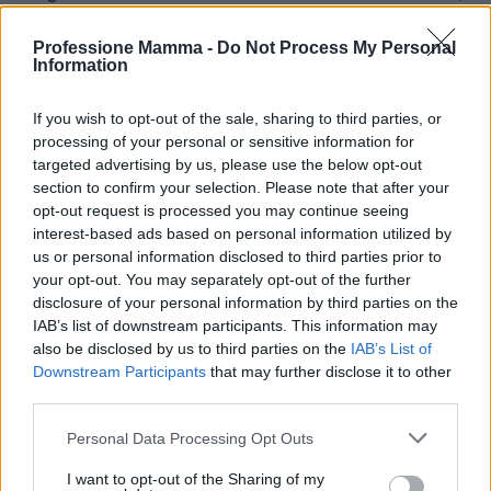
propongo lavoro agile per … giorni e presenza in
Professione Mamma -
Do Not Process My Personal
sede nelle giornate …; in alternativa, part-time di …
Information
ore. Allego piano obiettivi e coperture.” In ogni
comunicazione, è utile indicare referenti, scadenze
If you wish to opt-out of the sale, sharing to third parties, or
processing of your personal or sensitive information for
e un
documento di handover
che descriva attività,
targeted advertising by us, please use the below opt-out
rischi e priorità.
section to confirm your selection. Please note that after your
opt-out request is processed you may continue seeing
Combinare bonus, welfare e strumenti
interest-based ads based on personal information utilized by
us or personal information disclosed to third parties prior to
aziendali
your opt-out. You may separately opt-out of the further
disclosure of your personal information by third parties on the
Oltre ai congedi, molte lavoratrici possono
IAB’s list of downstream participants. This information may
accedere a
bonus
o misure di
welfare
aziendale:
also be disclosed by us to third parties on the
IAB’s List of
rimborsi per servizi all’infanzia, contributi per baby-
Downstream Participants
that may further disclose it to other
third parties.
sitting, convenzioni con nidi, fondi per la
genitorialità. Il principio utile è sommare ciò che è
Please note that this website/app uses one or more Google
Personal Data Processing Opt Outs
services and may gather and store information including but
previsto per legge con ciò che offre il contratto o
not limited to your visit or usage behaviour. You may click to
I want to opt-out of the Sharing of my