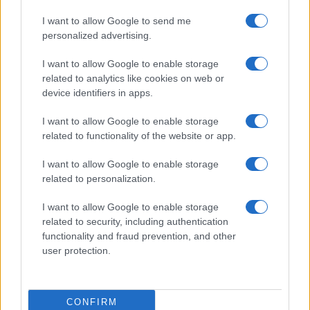
che può trasformarsi in opportunità. Le norme
I want to allow Google to send me
personalized advertising.
tutelano il
posto
e l’inquadramento; la pratica
quotidiana richiede un confronto su obiettivi,
I want to allow Google to enable storage
formazione di aggiornamento e gradualità
related to analytics like cookies on web or
device identifiers in apps.
dell’impegno. È utile prenotare un
colloquio di
rientro
per riallineare priorità, definire un piano
I want to allow Google to enable storage
formativo e individuare eventuali tutoraggi.
related to functionality of the website or app.
Stabilire traguardi chiari nei primi mesi riduce
I want to allow Google to enable storage
stress e favorisce la continuità delle performance.
related to personalization.
Una checklist essenziale: aggiornare documenti e
I want to allow Google to enable storage
related to security, including authentication
accessi, rivedere calendari e scadenze, verificare
functionality and fraud prevention, and other
le coperture residue di congedi e riposi, concordare
user protection.
fasce di contatto. Il filo conduttore resta la
collaborazione tra lavoratrice, responsabile e
colleghi, così da proteggere la salute familiare e
CONFIRM