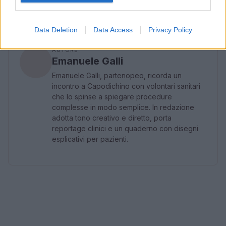
mantenere slancio professionale.
Data Deletion
Data Access
Privacy Policy
AUTORE
Emanuele Galli
Emanuele Galli, partenopeo, ricorda un
incontro a Capodichino con volontari sanitari
che lo spinse a spiegare procedure
complesse in modo semplice. In redazione
adotta tono creativo e diretto, porta
reportage clinici e un quaderno con disegni
esplicativi per pazienti.