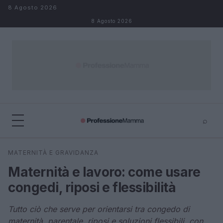
Salta al contenuto
8 Agosto 2026
8 Agosto 2026
⌕
×
⌕
MATERNITÀ E GRAVIDANZA
Cerca
Maternità e lavoro: come usare
congedi, riposi e flessibilità
Tutto ciò che serve per orientarsi tra congedo di
maternità, parentale, riposi e soluzioni flessibili, con