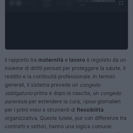
0:29 /
Ad
hub
Media
POWERED
1
/
4
1:21
BY
Il rapporto tra
maternità
e
lavoro
è regolato da un
insieme di diritti pensati per proteggere la salute, il
reddito e la continuità professionale. In termini
generali, il sistema prevede un
congedo
obbligatorio
prima e dopo la nascita, un
congedo
parentale
per estendere la cura,
riposi
giornalieri
per i primi mesi e strumenti di
flessibilità
organizzativa. Queste tutele, pur con differenze tra
contratti e settori, hanno una logica comune: