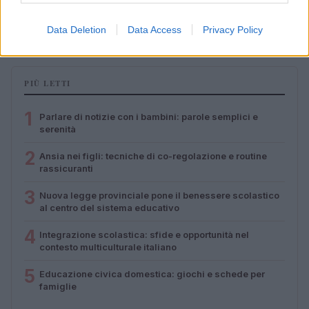
al centro del sistema educativo
Roberto Capelli · 5 Ago 2026
Data Deletion
Data Access
Privacy Policy
PIÙ LETTI
1
Parlare di notizie con i bambini: parole semplici e
serenità
2
Ansia nei figli: tecniche di co-regolazione e routine
rassicuranti
3
Nuova legge provinciale pone il benessere scolastico
al centro del sistema educativo
4
Integrazione scolastica: sfide e opportunità nel
contesto multiculturale italiano
5
Educazione civica domestica: giochi e schede per
famiglie