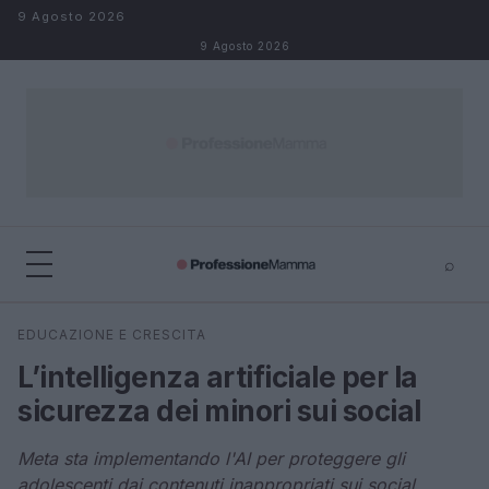
Salta al contenuto
9 Agosto 2026
9 Agosto 2026
⌕
×
⌕
EDUCAZIONE E CRESCITA
Cerca
L’intelligenza artificiale per la
sicurezza dei minori sui social
Meta sta implementando l'AI per proteggere gli
adolescenti dai contenuti inappropriati sui social