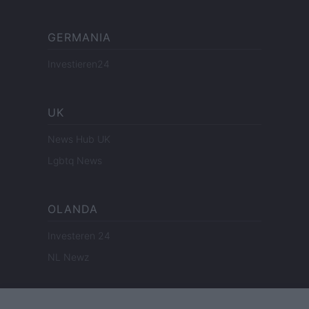
GERMANIA
Investieren24
UK
News Hub UK
Lgbtq News
OLANDA
Investeren 24
NL Newz