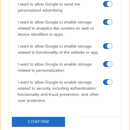
I want to allow Google to send me
personalized advertising.
I want to allow Google to enable storage
Ansia nei figli: tecniche di co-regolazione e routine
related to analytics like cookies on web or
rassicuranti
device identifiers in apps.
Beatrice Bonaventura · 7 Ago 2026
I want to allow Google to enable storage
EDUCAZIONE E CRESCITA
related to functionality of the website or app.
I want to allow Google to enable storage
related to personalization.
I want to allow Google to enable storage
related to security, including authentication
functionality and fraud prevention, and other
user protection.
CONFIRM
Nuova legge provinciale pone il benessere scolastico