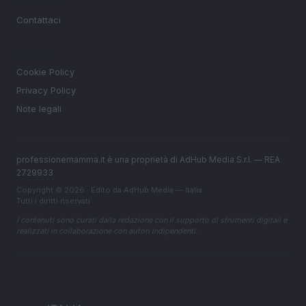
MAGAZINE
Contattaci
LEGALE
Cookie Policy
Privacy Policy
Note legali
professionemamma.it è una proprietà di AdHub Media S.r.l. — REA
2729933
Copyright © 2026 · Edito da AdHub Media — Italia
Tutti i diritti riservati
I contenuti sono curati dalla redazione con il supporto di strumenti digitali e
realizzati in collaborazione con autori indipendenti.