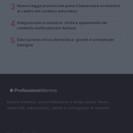
3
Nuova legge provinciale pone il benessere scolastico
al centro del sistema educativo
4
Integrazione scolastica: sfide e opportunità nel
contesto multiculturale italiano
5
Educazione civica domestica: giochi e schede per
famiglie
Essere mamma, una professione a tempo pieno. News,
maternità, educazione, salute e consigli per le mamme.
SEZIONI