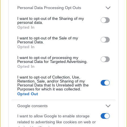
assenza di vocalizzi, gesti o iniziativa
Please note that this website/app uses one or more Google
Personal Data Processing Opt Outs
comunicativa rispetto all’età;
services and may gather and store information including but
difficoltà di regolazione molto intense e
not limited to your visit or usage behaviour. You may click to
I want to opt-out of the Sharing of my
persistenti;
personal data.
grant or deny consent to Google and its third-party tags to
Opted In
preoccupazione costante dei genitori rispetto
use your data for below specified purposes in below Google
allo sviluppo del bambino.
consent section.
I want to opt-out of the Sale of my
Personal Data.
Opted In
Un confronto precoce non significa
necessariamente che ci sia un disturbo. Spesso
I want to opt-out of processing my
Personal Data for Targeted Advertising.
serve a comprendere meglio il profilo del bambino,
Opted In
rassicurare la
famiglia
, proporre indicazioni
I want to opt-out of Collection, Use,
Retention, Sale, and/or Sharing of my
educative o, quando necessario, avviare un
Personal Data that Is Unrelated with the
Purposes for which it was collected.
percorso di osservazione e intervento.
Opted Out
Il Terapista della Neuro e Psicomotricità dell’Età
Google consents
Evolutiva osserva il bambino nella sua globalità e
I want to allow Google to enable storage
supporta la famiglia con indicazioni utili per favorire
related to advertising like cookies on web or
lo sviluppo dalla nascita ai 12 mesi. Il professionista