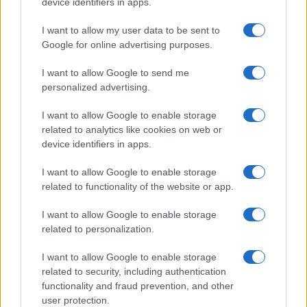
device identifiers in apps.
non osserva solo la presenza di una singola tappa,
I want to allow my user data to be sent to
ma il modo in cui il bambino usa il corpo, guarda,
Google for online advertising purposes.
esplora, comunica, si regola, partecipa alla
I want to allow Google to send me
relazione e costruisce progressivamente le sue
personalized advertising.
competenze.
I want to allow Google to enable storage
related to analytics like cookies on web or
device identifiers in apps.
AUTORE
Camilla Fiore
I want to allow Google to enable storage
Camilla Fiore, da Verona, annotò la prima
related to functionality of the website or app.
review dopo aver testato un siero durante la
I want to allow Google to enable storage
Fiera della Cosmesi: quell’articolo cambiò la
related to personalization.
linea editoriale dedicata alla prova prodotto.
Propone rubriche con taglio rigoroso e porta
I want to allow Google to enable storage
in redazione la precisione di chi colleziona
related to security, including authentication
vecchi campionari.
functionality and fraud prevention, and other
user protection.