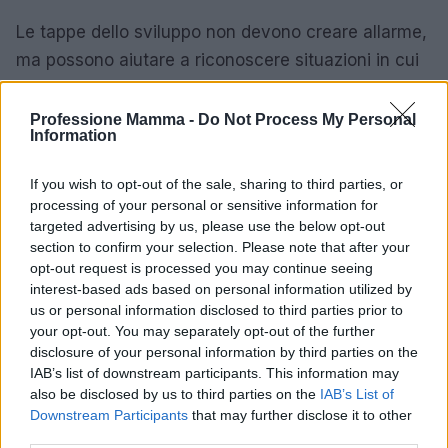
Le tappe dello sviluppo non devono creare allarme,
ma possono aiutare a riconoscere situazioni in cui
è opportuno chiedere un approfondimento. Il primo
riferimento resta sempre il pediatra, che potrà
Professione Mamma -
Do Not Process My Personal
Information
indicare se è necessario coinvolgere altri
professionisti dell’età evolutiva.
If you wish to opt-out of the sale, sharing to third parties, or
processing of your personal or sensitive information for
È utile chiedere un parere quando si osservano:
targeted advertising by us, please use the below opt-out
section to confirm your selection. Please note that after your
perdita di competenze già acquisite;
opt-out request is processed you may continue seeing
marcata rigidità o marcata ipotonia;
interest-based ads based on personal information utilized by
asimmetrie persistenti nell’uso del corpo o delle
us or personal information disclosed to third parties prior to
your opt-out. You may separately opt-out of the further
mani;
disclosure of your personal information by third parties on the
scarso interesse verso volti, voce o relazione;
IAB’s list of downstream participants. This information may
difficoltà persistenti nel controllo del capo o
also be disclosed by us to third parties on the
IAB’s List of
nella postura;
Downstream Participants
that may further disclose it to other
uso molto ridotto delle mani per esplorare;
third parties.