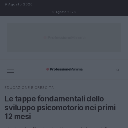
Salta al contenuto
9 Agosto 2026
9 Agosto 2026
⌕
×
⌕
EDUCAZIONE E CRESCITA
Cerca
Le tappe fondamentali dello
sviluppo psicomotorio nei primi
12 mesi