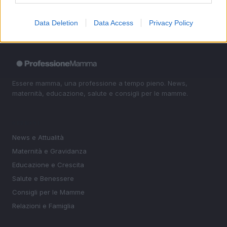
Data Deletion
Data Access
Privacy Policy
Essere mamma, una professione a tempo pieno. News,
maternità, educazione, salute e consigli per le mamme.
SEZIONI
News e Attualità
Maternità e Gravidanza
Educazione e Crescita
Salute e Benessere
Consigli per le Mamme
Relazioni e Famiglia