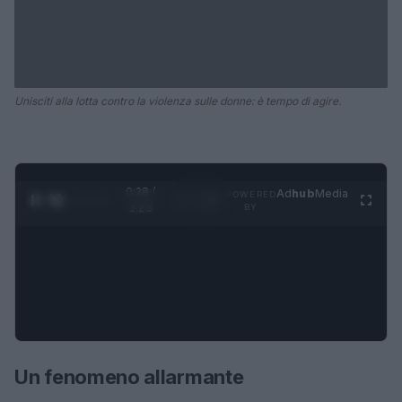
Unisciti alla lotta contro la violenza sulle donne: è tempo di agire.
0:29 /
Ad
hub
Media
POWERED
1
/
4
1:23
BY
Un fenomeno allarmante