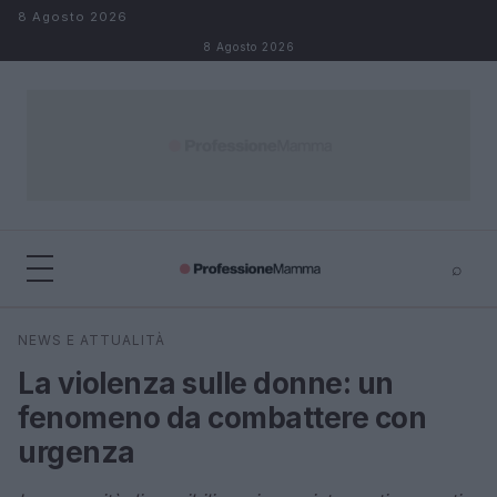
Salta al contenuto
8 Agosto 2026
8 Agosto 2026
⌕
×
⌕
NEWS E ATTUALITÀ
Cerca
La violenza sulle donne: un
fenomeno da combattere con
urgenza