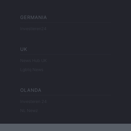
GERMANIA
Investieren24
UK
News Hub UK
Lgbtq News
OLANDA
Investeren 24
NL Newz