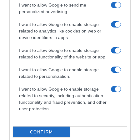
Lamezia International Film Fest: arte e cultura si
I want to allow Google to send me
incontrano in Calabria
personalized advertising.
Camilla Pellegrini · 16 Lug 2026
I want to allow Google to enable storage
related to analytics like cookies on web or
device identifiers in apps.
PIÙ LETTI
I want to allow Google to enable storage
1
Diritti delle lavoratrici in gravidanza: guida completa e
related to functionality of the website or app.
aggiornata
I want to allow Google to enable storage
2
Scopri il Dyson V15 Detect Absolute: l’aspirapolvere
related to personalization.
innovativo per la tua casa
3
I want to allow Google to enable storage
La salute mentale delle mamme: perché è importante
parlarne
related to security, including authentication
functionality and fraud prevention, and other
4
Aiuti famiglie: tutto quello che devi sapere sui supporti
user protection.
disponibili
5
La magia delle giostre: un viaggio tra passato e
presente
CONFIRM