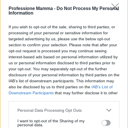
Professione Mamma -
Do Not Process My Personal
Information
If you wish to opt-out of the sale, sharing to third parties, or
processing of your personal or sensitive information for
targeted advertising by us, please use the below opt-out
section to confirm your selection. Please note that after your
ICA Milano presenta mostre, concerti e letture per
opt-out request is processed you may continue seeing
l’autunno 2026
interest-based ads based on personal information utilized by
Matteo Pellegrino · 6 Ago 2026
us or personal information disclosed to third parties prior to
your opt-out. You may separately opt-out of the further
NEWS E ATTUALITÀ
disclosure of your personal information by third parties on the
IAB’s list of downstream participants. This information may
also be disclosed by us to third parties on the
IAB’s List of
Downstream Participants
that may further disclose it to other
third parties.
Please note that this website/app uses one or more Google
Personal Data Processing Opt Outs
services and may gather and store information including but
not limited to your visit or usage behaviour. You may click to
I want to opt-out of the Sharing of my
personal data.
grant or deny consent to Google and its third-party tags to