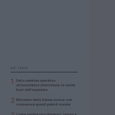
PIÙ LETTI
1
Dalla centrale operativa
all’assistenza domiciliare: la sanità
fuori dall’ospedale
2
Ministero della Salute avvisa: non
consumare questi paté di maiale
Come gestire psicofarmaci, lavoro e