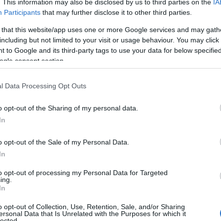
. This information may also be disclosed by us to third parties on the
IA
Participants
that may further disclose it to other third parties.
 that this website/app uses one or more Google services and may gath
including but not limited to your visit or usage behaviour. You may click 
 to Google and its third-party tags to use your data for below specifi
ogle consent section.
l Data Processing Opt Outs
o opt-out of the Sharing of my personal data.
In
o opt-out of the Sale of my Personal Data.
In
to opt-out of processing my Personal Data for Targeted
ing.
In
ost-partum possono essere varie e complesse. I
o opt-out of Collection, Use, Retention, Sale, and/or Sharing
ersonal Data that Is Unrelated with the Purposes for which it
ità, umore basso
, e difficoltà a concentrarsi. È
lected.