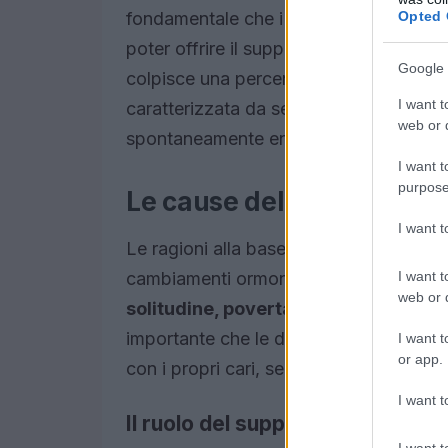
Opted 
fondamentale che i familiari e le amich
poter offrire il supporto necessario. Ino
Google 
colpisce una percentuale molto più alta
I want t
caratterizzata da sentimenti di tristezza 
web or d
spontaneamente entro alcune settiman
I want t
purpose
Le cause della depressi
I want 
Le ragioni alla base della depressione
I want t
cambiamenti ormonali che avvengono do
web or d
solitudine, povertà e mancanza di s
importante che le donne si sentano libe
I want t
or app.
con i propri cari, senza il timore di ess
I want t
Il ruolo del supporto sociale
I want t