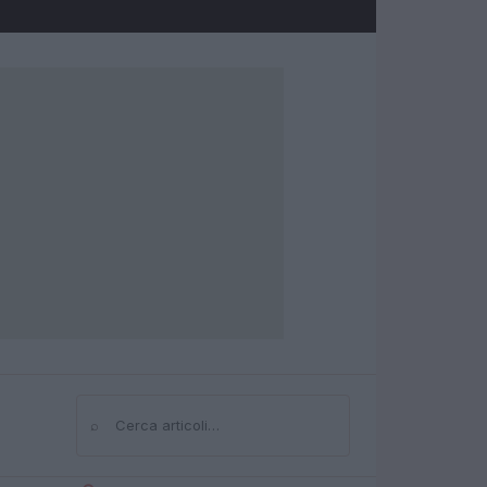
⌕
Cerca