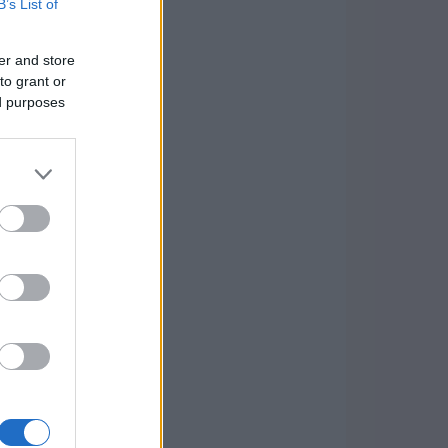
B’s List of
er and store
to grant or
ed purposes