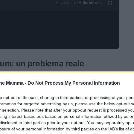
Ad
hub
Media
POWERED BY
um: un problema reale
n argomento cruciale, spesso trascurato nella
one Mamma -
Do Not Process My Personal Information
co accaduto a Misterbianco, dove una madre ha
tenzione sul fenomeno della
depressione post-
to opt-out of the sale, sharing to third parties, or processing of your per
formation for targeted advertising by us, please use the below opt-out s
il 10 e il 15% delle donne dopo la gravidanza,
r selection. Please note that after your opt-out request is processed y
rattato.
eing interest-based ads based on personal information utilized by us or
disclosed to third parties prior to your opt-out. You may separately opt-
losure of your personal information by third parties on the IAB’s list of