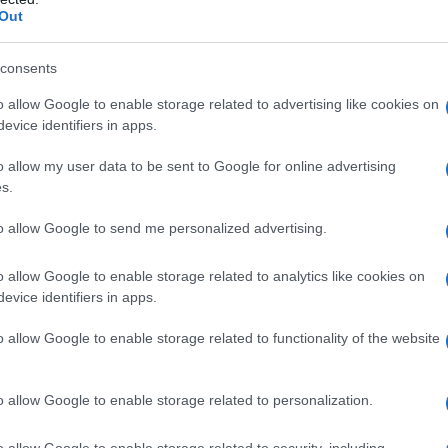
Out
e siano in grado di riconoscere questi segnali per
ltre, la
baby blues
, una condizione meno grave,
consents
 di madri, fino all’80%. Questa sindrome,
o allow Google to enable storage related to advertising like cookies on
e vulnerabilità, di solito si risolve
evice identifiers in apps.
e.
o allow my user data to be sent to Google for online advertising
s.
one post-partum
to allow Google to send me personalized advertising.
 post-partum sono molteplici e spesso legate ai
o allow Google to enable storage related to analytics like cookies on
po il parto. Tuttavia, anche fattori come
evice identifiers in apps.
upporto
giocano un ruolo significativo. È
re di esprimere le proprie emozioni e di parlarne
o allow Google to enable storage related to functionality of the website
ere giudicate.
o allow Google to enable storage related to personalization.
o allow Google to enable storage related to security, including