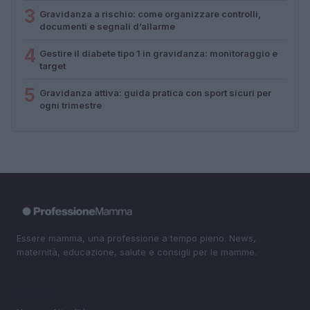
3
Gravidanza a rischio: come organizzare controlli,
documenti e segnali d’allarme
4
Gestire il diabete tipo 1 in gravidanza: monitoraggio e
target
5
Gravidanza attiva: guida pratica con sport sicuri per
ogni trimestre
Essere mamma, una professione a tempo pieno. News,
maternità, educazione, salute e consigli per le mamme.
SEZIONI