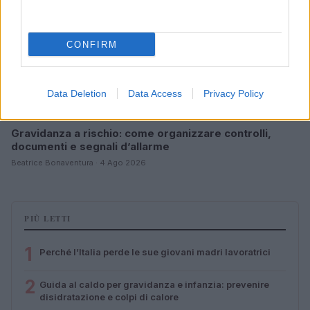
CONFIRM
Data Deletion
Data Access
Privacy Policy
Gravidanza a rischio: come organizzare controlli,
documenti e segnali d’allarme
Beatrice Bonaventura · 4 Ago 2026
PIÙ LETTI
1
Perché l’Italia perde le sue giovani madri lavoratrici
2
Guida al caldo per gravidanza e infanzia: prevenire
disidratazione e colpi di calore