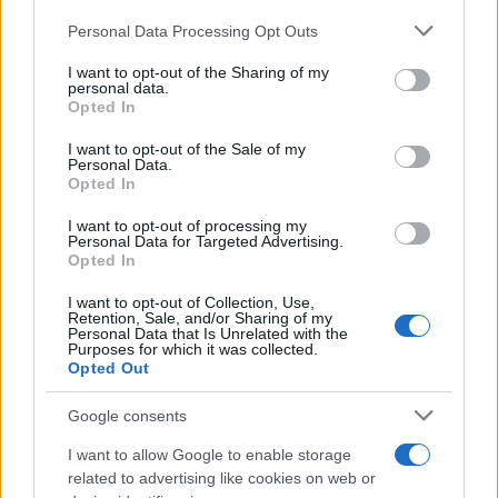
Please note that this website/app uses one or more Google
Personal Data Processing Opt Outs
Continua a leggere
services and may gather and store information including but
not limited to your visit or usage behaviour. You may click to
I want to opt-out of the Sharing of my
personal data.
grant or deny consent to Google and its third-party tags to
Opted In
MATERNITÀ E GRAVIDANZA
use your data for below specified purposes in below Google
consent section.
I want to opt-out of the Sale of my
Personal Data.
Opted In
I want to opt-out of processing my
Personal Data for Targeted Advertising.
Opted In
I want to opt-out of Collection, Use,
Retention, Sale, and/or Sharing of my
Personal Data that Is Unrelated with the
Purposes for which it was collected.
Opted Out
Google consents
Perché l’Italia perde le sue giovani madri lavoratrici
Roberto Capelli · 8 Ago 2026
I want to allow Google to enable storage
related to advertising like cookies on web or
MATERNITÀ E GRAVIDANZA