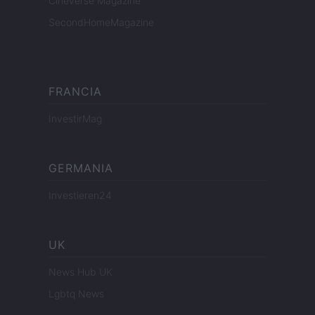
Cineverse Magazine
SecondHomeMagazine
FRANCIA
InvestirMag
GERMANIA
Investieren24
UK
News Hub UK
Lgbtq News