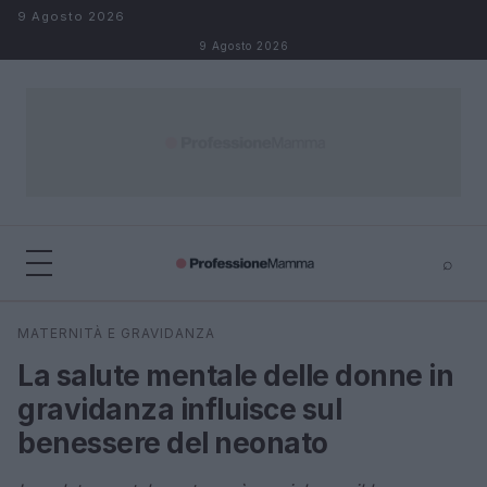
Salta al contenuto
9 Agosto 2026
9 Agosto 2026
⌕
×
⌕
MATERNITÀ E GRAVIDANZA
Cerca
La salute mentale delle donne in
gravidanza influisce sul
benessere del neonato